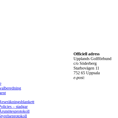
Officiell adress
Upplands Golfförbund
c/o Söderberg
Starbovägen 11
752 65 Uppsala
e-post:
e
alberedning
ent
Reseräkningsblankett
Policies – stadgar
Årsmötesprotokoll
Styrelseprotokoll