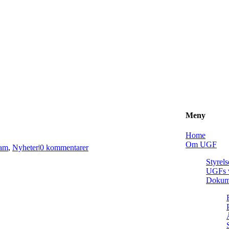
Meny
Home
Om UGF
am
,
Nyheter
|
0 kommentarer
Styrels
UGFs v
Dokum