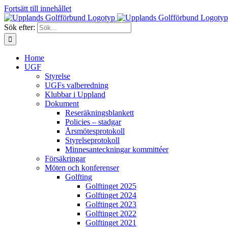
Fortsätt till innehållet
Sök efter:
Home
UGF
Styrelse
UGFs valberedning
Klubbar i Uppland
Dokument
Reseräkningsblankett
Policies – stadgar
Årsmötesprotokoll
Styrelseprotokoll
Minnesanteckningar kommittéer
Försäkringar
Möten och konferenser
Golfting
Golftinget 2025
Golftinget 2024
Golftinget 2023
Golftinget 2022
Golftinget 2021