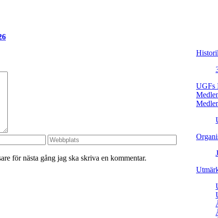
26
Histori
UGFs P
Medle
Medlem
Organi
re för nästa gång jag ska skriva en kommentar.
Utmärk