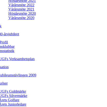
Höstårsmöte 2021
Vårårsmöte 2022
Vårårsmöte 2021
Höstårsmöte 2020
Vårårsmöte 2020
k
30-årsjubileet
rofil
msklubbar
sstatistik
UGFs Verksamhetsplan
sation
Jubileumstävlingen 2009
elser
UGFs Guldmärke
UGFs Silvermärke
Årets Golfare
Årets Juniorledare