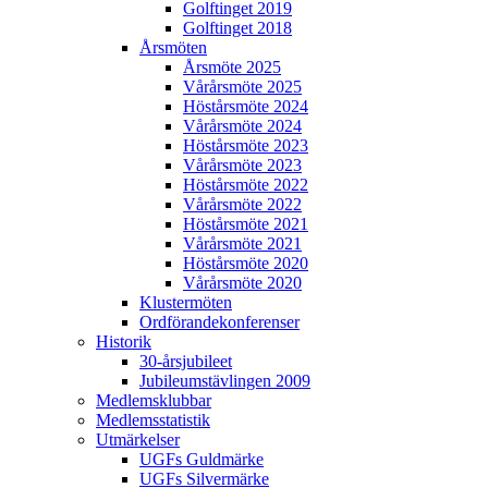
Golftinget 2019
Golftinget 2018
Årsmöten
Årsmöte 2025
Vårårsmöte 2025
Höstårsmöte 2024
Vårårsmöte 2024
Höstårsmöte 2023
Vårårsmöte 2023
Höstårsmöte 2022
Vårårsmöte 2022
Höstårsmöte 2021
Vårårsmöte 2021
Höstårsmöte 2020
Vårårsmöte 2020
Klustermöten
Ordförandekonferenser
Historik
30-årsjubileet
Jubileumstävlingen 2009
Medlemsklubbar
Medlemsstatistik
Utmärkelser
UGFs Guldmärke
UGFs Silvermärke