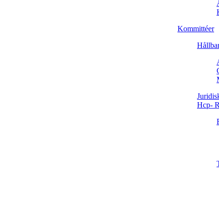
Kommittéer
Hållba
Juridis
Hcp- R