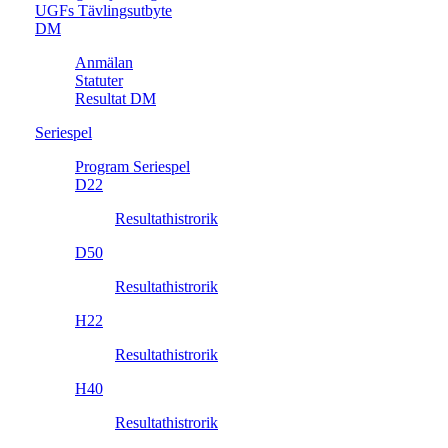
UGFs Tävlingsutbyte
DM
Anmälan
Statuter
Resultat DM
Seriespel
Program Seriespel
D22
Resultathistrorik
D50
Resultathistrorik
H22
Resultathistrorik
H40
Resultathistrorik