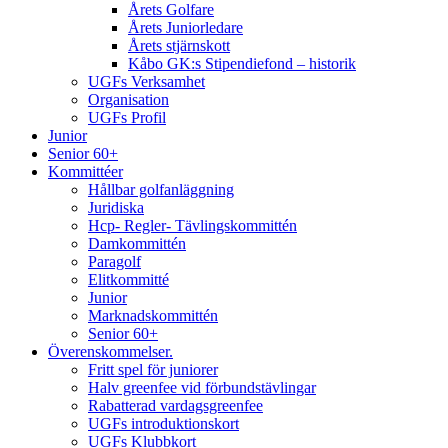
Årets Golfare
Årets Juniorledare
Årets stjärnskott
Kåbo GK:s Stipendiefond – historik
UGFs Verksamhet
Organisation
UGFs Profil
Junior
Senior 60+
Kommittéer
Hållbar golfanläggning
Juridiska
Hcp- Regler- Tävlingskommittén
Damkommittén
Paragolf
Elitkommitté
Junior
Marknadskommittén
Senior 60+
Överenskommelser.
Fritt spel för juniorer
Halv greenfee vid förbundstävlingar
Rabatterad vardagsgreenfee
UGFs introduktionskort
UGFs Klubbkort