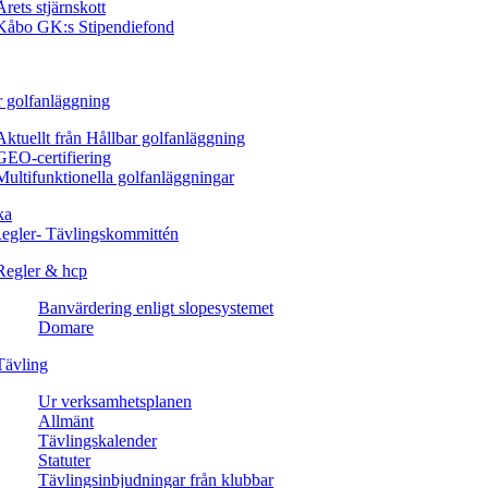
Årets stjärnskott
Kåbo GK:s Stipendiefond
r golfanläggning
Aktuellt från Hållbar golfanläggning
GEO-certifiering
Multifunktionella golfanläggningar
ka
egler- Tävlingskommittén
Regler & hcp
Banvärdering enligt slopesystemet
Domare
Tävling
Ur verksamhetsplanen
Allmänt
Tävlingskalender
Statuter
Tävlingsinbjudningar från klubbar