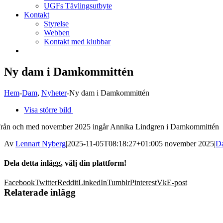
UGFs Tävlingsutbyte
Kontakt
Styrelse
Webben
Kontakt med klubbar
Ny dam i Damkommittén
Hem
-
Dam
,
Nyheter
-
Ny dam i Damkommittén
Visa större bild
rån och med november 2025 ingår Annika Lindgren i Damkommittén
Av
Lennart Nyberg
|
2025-11-05T08:18:27+01:00
5 november 2025
|
D
Dela detta inlägg, välj din plattform!
Facebook
Twitter
Reddit
LinkedIn
Tumblr
Pinterest
Vk
E-post
Relaterade inlägg