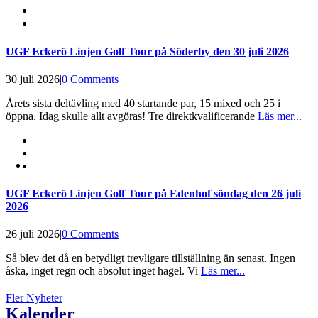
UGF Eckerö Linjen Golf Tour på Söderby den 30 juli 2026
30 juli 2026
|
0 Comments
Årets sista deltävling med 40 startande par, 15 mixed och 25 i
öppna. Idag skulle allt avgöras! Tre direktkvalificerande
Läs mer...
UGF Eckerö Linjen Golf Tour på Edenhof söndag den 26 juli
2026
26 juli 2026
|
0 Comments
Så blev det då en betydligt trevligare tillställning än senast. Ingen
åska, inget regn och absolut inget hagel. Vi
Läs mer...
Fler Nyheter
Kalender