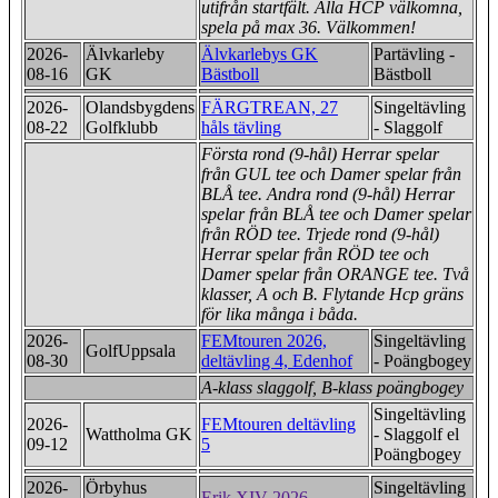
utifrån startfält. Alla HCP välkomna,
spela på max 36. Välkommen!
2026-
Älvkarleby
Älvkarlebys GK
Partävling -
08-16
GK
Bästboll
Bästboll
2026-
Olandsbygdens
FÄRGTREAN, 27
Singeltävling
08-22
Golfklubb
håls tävling
- Slaggolf
Första rond (9-hål) Herrar spelar
från GUL tee och Damer spelar från
BLÅ tee. Andra rond (9-hål) Herrar
spelar från ​BLÅ tee och Damer spelar
från RÖD tee. Trjede rond (9-hål)
Herrar spelar från RÖD tee och
Damer spelar från ORANGE tee. Två
klasser, A och B. Flytande Hcp gräns
för lika många i båda.
2026-
FEMtouren 2026,
Singeltävling
GolfUppsala
08-30
deltävling 4, Edenhof
- Poängbogey
A-klass slaggolf, B-klass poängbogey
Singeltävling
2026-
FEMtouren deltävling
Wattholma GK
- Slaggolf el
09-12
5
Poängbogey
2026-
Örbyhus
Singeltävling
Erik XIV 2026