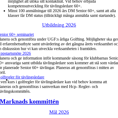
möjlighet att utöka sitt kontaktnät. Vid behov erbjuda
kompetensutveckling för tävlingsledare 60+.
Minst 100 anmälningar till 2026 års DM Senior 60+, samt att alla
klasser får DM status (tillräckligt många anmälda samt startande).
Utbildning 2026
enior 60+ seminariet
lanera och genomföra under UGF:s årliga Golfting. Möjligheter ska ge
ill erfarenhetsutbyte samt utvärdering av det gångna årets verksamhet o
n diskussion hur vi kan utveckla verksamheten i framtiden.
ppstartsmöte 2026
lanera och ge information inför kommande säsong för klubbarnas Seni
0+ ansvariga samt utbilda tävlingsledare som kommer att stå som värda
ör planerade Senior 60+ tävlingar. Planeras att genomföras i mitten av
pril.
olfregler för tävlingsledare
ven kurs i golfregler för tävlingsledare kan vid behov komma att
laneras och genomföras i samverkan med Hcp- Regler- och
ävlingskommittén.
Marknads kommittén
Mål 2026