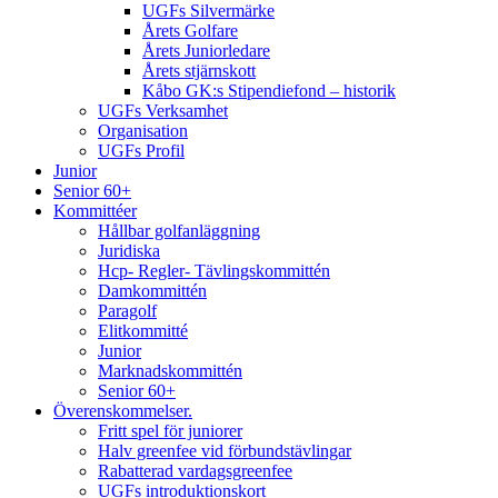
UGFs Silvermärke
Årets Golfare
Årets Juniorledare
Årets stjärnskott
Kåbo GK:s Stipendiefond – historik
UGFs Verksamhet
Organisation
UGFs Profil
Junior
Senior 60+
Kommittéer
Hållbar golfanläggning
Juridiska
Hcp- Regler- Tävlingskommittén
Damkommittén
Paragolf
Elitkommitté
Junior
Marknadskommittén
Senior 60+
Överenskommelser.
Fritt spel för juniorer
Halv greenfee vid förbundstävlingar
Rabatterad vardagsgreenfee
UGFs introduktionskort