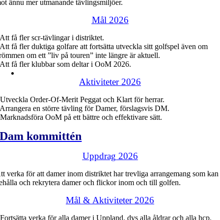
ot ännu mer utmanande tävlingsmiljöer.
Mål 2026
 Att få fler scr-tävlingar i distriktet.
 Att få fler duktiga golfare att fortsätta utveckla sitt golfspel även om
römmen om ett ”liv på touren” inte längre är aktuell.
 Att få fler klubbar som deltar i OoM 2026.
Aktiviteter 2026
 Utveckla Order-Of-Merit Peggat och Klart för herrar.
 Arrangera en större tävling för Damer, förslagsvis DM.
 Marknadsföra OoM på ett bättre och effektivare sätt.
Dam kommittén
Uppdrag 2026
tt verka för att damer inom distriktet har trevliga arrangemang som kan
ehålla och rekrytera damer och flickor inom och till golfen.
Mål & Aktiviteter 2026
 Fortsätta verka för alla damer i Uppland, dvs alla åldrar och alla hcp.