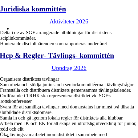
Juridiska kommittén
Aktiviteter 2026
 Delta i de av SGF arrangerade utbildningar för distriktens
isciplinkommittéer.
 Hantera de disciplinärenden som rapporteras under året.
Hcp & Regler- Tävlings- kommittén
Uppdrag 2026
 Organisera distriktets tävlingar
 Samarbeta och stödja junior- och seniorkommittéerna i tävlingsfrågor.
 Framställa och distribuera distriktets gemensamma tävlingskalender.
 Ordförande i TRHK ska representera distriktet vid SGF:s
drottskonferenser.
 Svara för att samtliga tävlingar med domarstatus har minst två tillsatta
älutbildade distriktsdomare.
 Samla in och gå igenom lokala regler för distriktets alla klubbar.
 Arbeta med JK och EK för att skapa en idrottslig utveckling för junior,
redd och elit.
 Öka tävlingssamarbetet inom distriktet i samarbete med