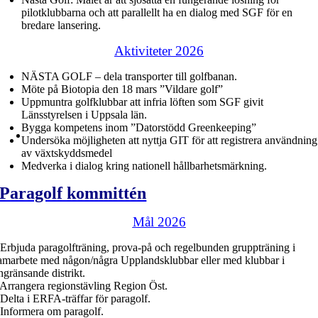
pilotklubbarna och att parallellt ha en dialog med SGF för en
bredare lansering.
Aktiviteter 2026
NÄSTA GOLF – dela transporter till golfbanan.
Möte på Biotopia den 18 mars ”Vildare golf”
Uppmuntra golfklubbar att infria löften som SGF givit
Länsstyrelsen i Uppsala län.
Bygga kompetens inom ”Datorstödd Greenkeeping”
Undersöka möjligheten att nyttja GIT för att registrera användning
av växtskyddsmedel
Medverka i dialog kring nationell hållbarhetsmärkning.
Paragolf kommittén
Mål 2026
 Erbjuda paragolfträning, prova-på och regelbunden gruppträning i
amarbete med någon/några Upplandsklubbar eller med klubbar i
ngränsande distrikt.
 Arrangera regionstävling Region Öst.
 Delta i ERFA-träffar för paragolf.
 Informera om paragolf.