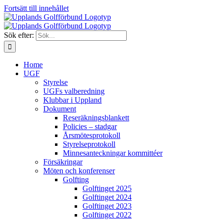
Fortsätt till innehållet
Sök efter:
Home
UGF
Styrelse
UGFs valberedning
Klubbar i Uppland
Dokument
Reseräkningsblankett
Policies – stadgar
Årsmötesprotokoll
Styrelseprotokoll
Minnesanteckningar kommittéer
Försäkringar
Möten och konferenser
Golfting
Golftinget 2025
Golftinget 2024
Golftinget 2023
Golftinget 2022