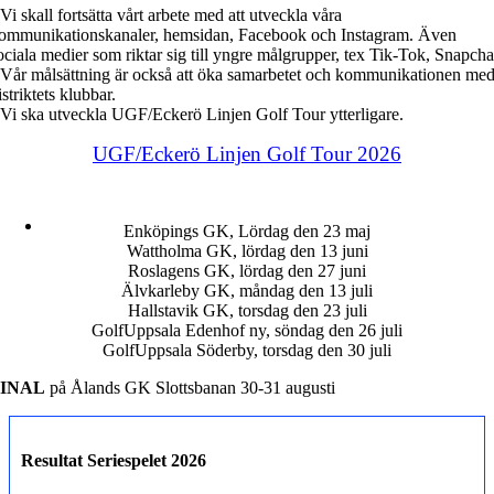
 Vi skall fortsätta vårt arbete med att utveckla våra
ommunikationskanaler, hemsidan, Facebook och Instagram. Även
ociala medier som riktar sig till yngre målgrupper, tex Tik-Tok, Snapcha
 Vår målsättning är också att öka samarbetet och kommunikationen me
istriktets klubbar.
 Vi ska utveckla UGF/Eckerö Linjen Golf Tour ytterligare.
UGF/Eckerö Linjen Golf Tour 2026
Enköpings GK, Lördag den 23 maj
Wattholma GK, lördag den 13 juni
Roslagens GK, lördag den 27 juni
Älvkarleby GK, måndag den 13 juli
Hallstavik GK, torsdag den 23 juli
GolfUppsala Edenhof ny, söndag den 26 juli
GolfUppsala Söderby, torsdag den 30 juli
FINAL
på Ålands GK Slottsbanan 30-31 augusti
Resultat Seriespelet 2026