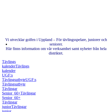
Vi utvecklar golfen i Uppland – För tävlingsspelare, juniorer och
seniorer.
Här finns information om vår verksamhet samt nyheter från hela
distriktet.
Tävlings
kalender
Tävlings
kalender
UGF:s
Tävlingsutbyte
UGF:s
Tävlingsutbyte
Tävlingar
Senior_60+
Tävlingar
Senior_60+
Tävlingar
junior
Tävlingar
junior