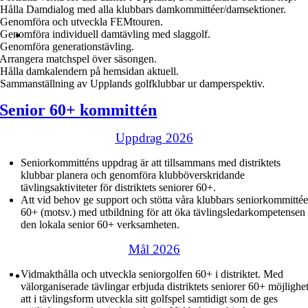
 Hålla Damdialog med alla klubbars damkommittéer/damsektioner.
 Genomföra och utveckla FEMtouren.
 Genomföra individuell damtävling med slaggolf.
 Genomföra generationstävling.
 Arrangera matchspel över säsongen.
 Hålla damkalendern på hemsidan aktuell.
 Sammanställning av Upplands golfklubbar ur damperspektiv.
Senior 60+ kommittén
Uppdrag 2026
Seniorkommitténs uppdrag är att tillsammans med distriktets
klubbar planera och genomföra klubböverskridande
tävlingsaktiviteter för distriktets seniorer 60+.
Att vid behov ge support och stötta våra klubbars seniorkommittée
60+ (motsv.) med utbildning för att öka tävlingsledarkompetensen 
den lokala senior 60+ verksamheten.
Mål 2026
Vidmakthålla och utveckla seniorgolfen 60+ i distriktet. Med
välorganiserade tävlingar erbjuda distriktets seniorer 60+ möjlighe
att i tävlingsform utveckla sitt golfspel samtidigt som de ges