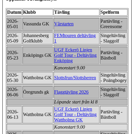
Datum
Klubb
Tävling
Spelform
2026-
Partävling -
Vassunda GK
Vårstarten
05-01
Greensome
2026-
Johannesberg
FEMtouren deltävling
Singeltävling
05-09
Golfklubb
1
- Slaggolf
UGF Eckerö Linjen
2026-
Partävling -
Enköpings GK
Golf Tour - Deltävling
05-23
Bästboll
Enköping
Kanonstart 9.00
2026-
Singeltävling
Wattholma GK
Slottsfrun/Slottsherren
05-30
- Poängbogey
2026-
Singeltävling
Öregrunds gk
Flaggtävling 2026
06-06
- Slaggolf
Löpande start från kl 8
UGF Eckerö Linjen
2026-
Partävling -
Wattholma GK
Golf Tour - Deltävling
06-13
Bästboll
Wattholma GK
Kanonstart 9.00