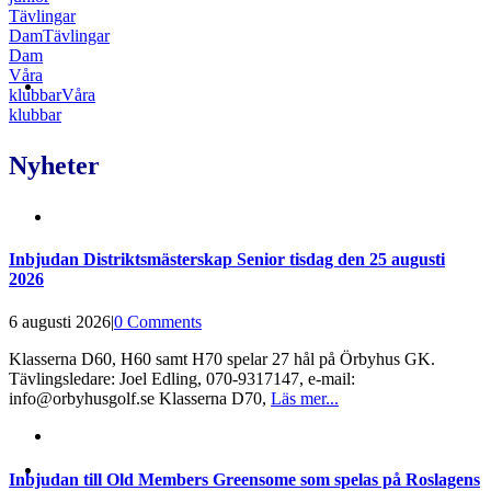
Tävlingar
Dam
Tävlingar
Dam
Våra
klubbar
Våra
klubbar
Nyheter
Inbjudan Distriktsmästerskap Senior tisdag den 25 augusti
2026
6 augusti 2026
|
0 Comments
Klasserna D60, H60 samt H70 spelar 27 hål på Örbyhus GK.
Tävlingsledare: Joel Edling, 070-9317147, e-mail:
info@orbyhusgolf.se Klasserna D70,
Läs mer...
Inbjudan till Old Members Greensome som spelas på Roslagens