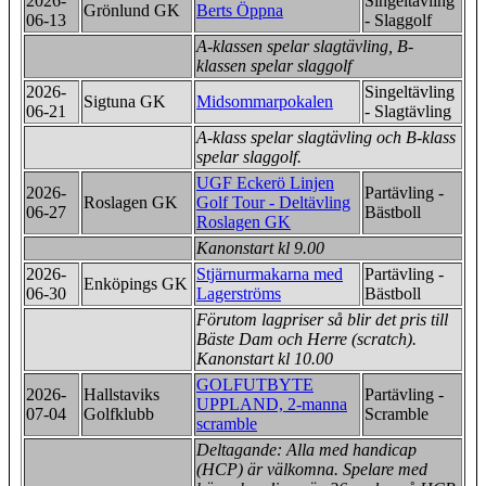
2026-
Singeltävling
Grönlund GK
Berts Öppna
06-13
- Slaggolf
A-klassen spelar slagtävling, B-
klassen spelar slaggolf
2026-
Singeltävling
Sigtuna GK
Midsommarpokalen
06-21
- Slagtävling
A-klass spelar slagtävling och B-klass
spelar slaggolf.
UGF Eckerö Linjen
2026-
Partävling -
Roslagen GK
Golf Tour - Deltävling
06-27
Bästboll
Roslagen GK
Kanonstart kl 9.00
2026-
Stjärnurmakarna med
Partävling -
Enköpings GK
06-30
Lagerströms
Bästboll
Förutom lagpriser så blir det pris till
Bäste Dam och Herre (scratch).
Kanonstart kl 10.00
GOLFUTBYTE
2026-
Hallstaviks
Partävling -
UPPLAND, 2-manna
07-04
Golfklubb
Scramble
scramble
Deltagande: Alla med handicap
(HCP) är välkomna. Spelare med