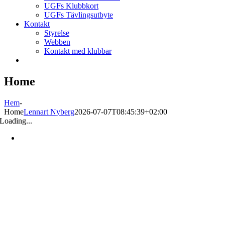
UGFs Klubbkort
UGFs Tävlingsutbyte
Kontakt
Styrelse
Webben
Kontakt med klubbar
Home
Hem
-
Home
Lennart Nyberg
2026-07-07T08:45:39+02:00
Loading...