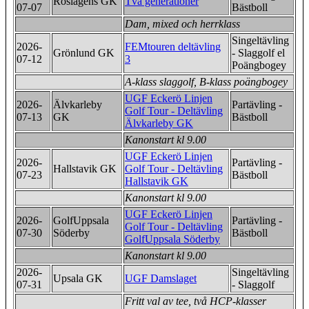
Roslagens GK
Två generationer
07-07
Bästboll
Dam, mixed och herrklass
Singeltävling
2026-
FEMtouren deltävling
Grönlund GK
- Slaggolf el
07-12
3
Poängbogey
A-klass slaggolf, B-klass poängbogey
UGF Eckerö Linjen
2026-
Älvkarleby
Partävling -
Golf Tour - Deltävling
07-13
GK
Bästboll
Älvkarleby GK
Kanonstart kl 9.00
UGF Eckerö Linjen
2026-
Partävling -
Hallstavik GK
Golf Tour - Deltävling
07-23
Bästboll
Hallstavik GK
Kanonstart kl 9.00
UGF Eckerö Linjen
2026-
GolfUppsala
Partävling -
Golf Tour - Deltävling
07-30
Söderby
Bästboll
GolfUppsala Söderby
Kanonstart kl 9.00
2026-
Singeltävling
Upsala GK
UGF Damslaget
07-31
- Slaggolf
Fritt val av tee, två HCP-klasser