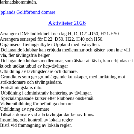
arknadskommittén.
pplands Golfförbund domare
Aktiviteter 2026
 Arrangera DM: Individuellt och lag H, D, D21-D50, H21-H50.
 Arrangera seriespel för D22, D50, H22, H40 och H50.
 Organisera Tävlingsutbyte i Uppland med två syften.
 Deltagande klubbar kan erbjuda medlemmar och gäster, som inte vill
ävla, fler tävlingsfria helger.
 Deltagande klubbars medlemmar, som älskar att tävla, kan erbjudas ett
ikt och utökat utbud av hcp-tävlingar
 Utbildning av tävlingsledare och domare.
 Grundkurs som ger grundläggande kunskaper, med inriktning mot
istriktsdomare och tävlingsledare.
 Fortsättningskurs dito.
 Utbildning i administrativ hantering av tävlingar.
 Specialanpassade kurser efter klubbens önskemål.
 Vidareutbildning för befintliga domare.
 Utbildning av nya domare.
 Tillsätta domare vid alla tävlingar där behov finns.
 Insamling och kontroll av lokala regler.
 Bistå vid framtagning av lokala regler.