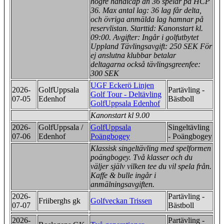
högre handicap än 36 spelar på HCP
36. Max antal lag: 36 lag får delta,
och övriga anmälda lag hamnar på
reservlistan. Starttid: Kanonstart kl.
09:00. Avgifter: Ingår i golfutbytet
Uppland Tävlingsavgift: 250 SEK För
ej anslutna klubbar betalar
deltagarna också tävlingsgreenfee:
300 SEK
UGF Eckerö Linjen
2026-
GolfUppsala
Partävling -
Golf Tour - Deltävling
07-05
Edenhof
Bästboll
GolfUppsala Edenhof
Kanonstart kl 9.00
2026-
GolfUppsala /
GolfUppsala
Singeltävling
07-06
Edenhof
Poängbogey
- Poängbogey
Klassisk singeltävling med spelformen
poängbogey. Två klasser och du
väljer själv vilken tee du vil spela från.
Kaffe & bulle ingår i
anmälningsavgiften.
2026-
Partävling -
Friiberghs gk
Golfveckan Trissen
07-07
Bästboll
2026-
Partävling -