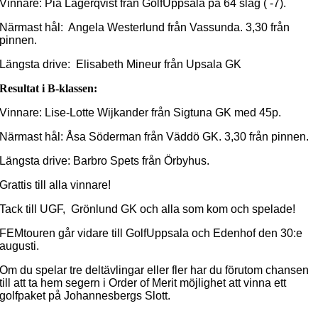
Vinnare: Pia Lagerqvist från GolfUppsala på 64 slag ( -7).
Närmast hål: Angela Westerlund från Vassunda. 3,30 från
pinnen.
Längsta drive: Elisabeth Mineur från Upsala GK
Resultat i B-klassen:
Vinnare: Lise-Lotte Wijkander från Sigtuna GK med 45p.
Närmast hål: Åsa Söderman från Väddö GK. 3,30 från pinnen.
Längsta drive: Barbro Spets från Örbyhus.
Grattis till alla vinnare!
Tack till UGF, Grönlund GK och alla som kom och spelade!
FEMtouren går vidare till GolfUppsala och Edenhof den 30:e
augusti.
Om du spelar tre deltävlingar eller fler har du förutom chansen
till att ta hem segern i Order of Merit möjlighet att vinna ett
golfpaket på Johannesbergs Slott.