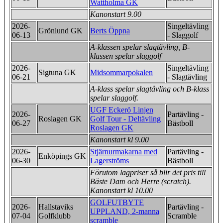
Wattholma GK
Kanonstart 9.00
2026-
Singeltävling
Grönlund GK
Berts Öppna
06-13
- Slaggolf
A-klassen spelar slagtävling, B-
klassen spelar slaggolf
2026-
Singeltävling
Sigtuna GK
Midsommarpokalen
06-21
- Slagtävling
A-klass spelar slagtävling och B-klass
spelar slaggolf.
UGF Eckerö Linjen
2026-
Partävling -
Roslagen GK
Golf Tour - Deltävling
06-27
Bästboll
Roslagen GK
Kanonstart kl 9.00
2026-
Stjärnurmakarna med
Partävling -
Enköpings GK
06-30
Lagerströms
Bästboll
Förutom lagpriser så blir det pris till
Bäste Dam och Herre (scratch).
Kanonstart kl 10.00
GOLFUTBYTE
2026-
Hallstaviks
Partävling -
UPPLAND, 2-manna
07-04
Golfklubb
Scramble
scramble