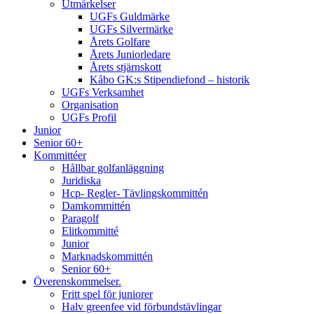
Utmärkelser
UGFs Guldmärke
UGFs Silvermärke
Årets Golfare
Årets Juniorledare
Årets stjärnskott
Kåbo GK:s Stipendiefond – historik
UGFs Verksamhet
Organisation
UGFs Profil
Junior
Senior 60+
Kommittéer
Hållbar golfanläggning
Juridiska
Hcp- Regler- Tävlingskommittén
Damkommittén
Paragolf
Elitkommitté
Junior
Marknadskommittén
Senior 60+
Överenskommelser.
Fritt spel för juniorer
Halv greenfee vid förbundstävlingar