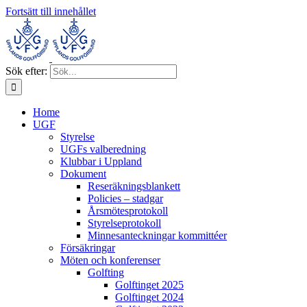
Fortsätt till innehållet
Sök efter:
Home
UGF
Styrelse
UGFs valberedning
Klubbar i Uppland
Dokument
Reseräkningsblankett
Policies – stadgar
Årsmötesprotokoll
Styrelseprotokoll
Minnesanteckningar kommittéer
Försäkringar
Möten och konferenser
Golfting
Golftinget 2025
Golftinget 2024