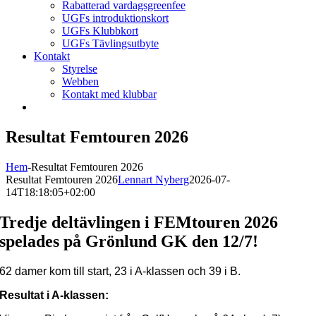
Rabatterad vardagsgreenfee
UGFs introduktionskort
UGFs Klubbkort
UGFs Tävlingsutbyte
Kontakt
Styrelse
Webben
Kontakt med klubbar
Resultat Femtouren 2026
Hem
-
Resultat Femtouren 2026
Resultat Femtouren 2026
Lennart Nyberg
2026-07-
14T18:18:05+02:00
Tredje deltävlingen i FEMtouren 2026
spelades på Grönlund GK den 12/7!
62 damer kom till start, 23 i A-klassen och 39 i B.
Resultat i A-klassen: