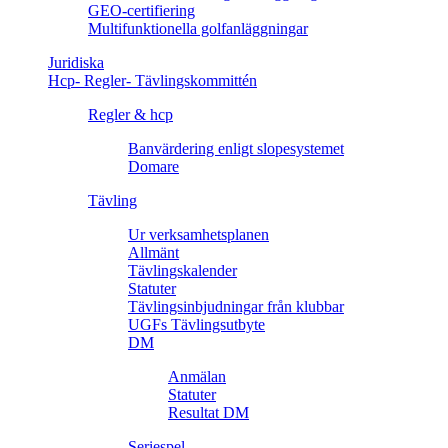
GEO-certifiering
Multifunktionella golfanläggningar
Juridiska
Hcp- Regler- Tävlingskommittén
Regler & hcp
Banvärdering enligt slopesystemet
Domare
Tävling
Ur verksamhetsplanen
Allmänt
Tävlingskalender
Statuter
Tävlingsinbjudningar från klubbar
UGFs Tävlingsutbyte
DM
Anmälan
Statuter
Resultat DM
Seriespel