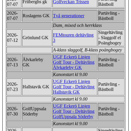
Friiberghs gk
Golfveckan Trissen
07-07
Bästboll
2026-
Partävling -
Roslagens GK
Två generationer
07-07
Bästboll
Dam, mixed och herrklass
Singeltävling
2026-
FEMtouren deltävling
Grönlund GK
- Slaggolf el
07-12
3
Poängbogey
A-klass slaggolf, B-klass poängbogey
UGF Eckerö Linjen
2026-
Älvkarleby
Partävling -
Golf Tour - Deltävling
07-13
GK
Bästboll
Älvkarleby GK
Kanonstart kl 9.00
UGF Eckerö Linjen
2026-
Partävling -
Hallstavik GK
Golf Tour - Deltävling
07-23
Bästboll
Hallstavik GK
Kanonstart kl 9.00
UGF Eckerö Linjen
2026-
GolfUppsala
Partävling -
Golf Tour - Deltävling
07-30
Söderby
Bästboll
GolfUppsala Söderby
Kanonstart kl 9.00
2026-
Singeltävling