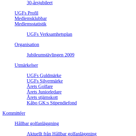
30-årsjubileet
UGFs Profil
Medlemsklubbar
Medlemsstatistik
UGFs Verksamhetsplan
Organisation
Jubileumstävlingen 2009
Utmärkelser
UGFs Guldmärke
UGFs Silvermärke
Årets Golfare
Årets Juniorledare
Årets stjärnskott
Kåbo GK:s Stipendiefond
Kommittéer
Hållbar golfanläggning
Aktuellt från Hållbar golfanläggning