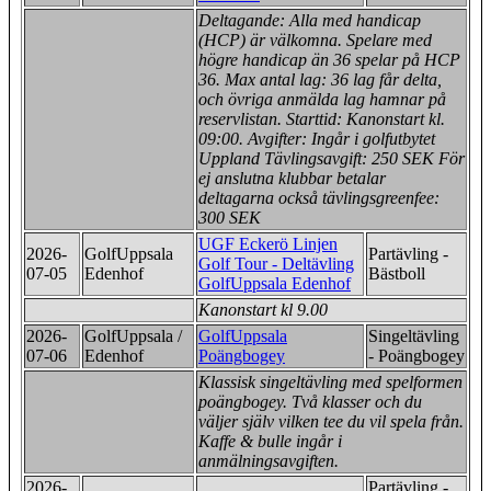
Deltagande: Alla med handicap
(HCP) är välkomna. Spelare med
högre handicap än 36 spelar på HCP
36. Max antal lag: 36 lag får delta,
och övriga anmälda lag hamnar på
reservlistan. Starttid: Kanonstart kl.
09:00. Avgifter: Ingår i golfutbytet
Uppland Tävlingsavgift: 250 SEK För
ej anslutna klubbar betalar
deltagarna också tävlingsgreenfee:
300 SEK
UGF Eckerö Linjen
2026-
GolfUppsala
Partävling -
Golf Tour - Deltävling
07-05
Edenhof
Bästboll
GolfUppsala Edenhof
Kanonstart kl 9.00
2026-
GolfUppsala /
GolfUppsala
Singeltävling
07-06
Edenhof
Poängbogey
- Poängbogey
Klassisk singeltävling med spelformen
poängbogey. Två klasser och du
väljer själv vilken tee du vil spela från.
Kaffe & bulle ingår i
anmälningsavgiften.
2026-
Partävling -