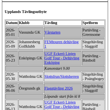
Upplands Tävlingsutbyte
Datum
Klubb
Tävling
Spelform
2026-
Partävling -
Vassunda GK
Vårstarten
05-01
Greensome
2026-
Johannesberg
FEMtouren deltävling
Singeltävling
05-09
Golfklubb
1
- Slaggolf
UGF Eckerö Linjen
2026-
Partävling -
Enköpings GK
Golf Tour - Deltävling
05-23
Bästboll
Enköping
Kanonstart 9.00
2026-
Singeltävling
Wattholma GK
Slottsfrun/Slottsherren
05-30
- Poängbogey
2026-
Singeltävling
Öregrunds gk
Flaggtävling 2026
06-06
- Slaggolf
Löpande start från kl 8
UGF Eckerö Linjen
2026-
Partävling -
Wattholma GK
Golf Tour - Deltävling
06-13
Bästboll