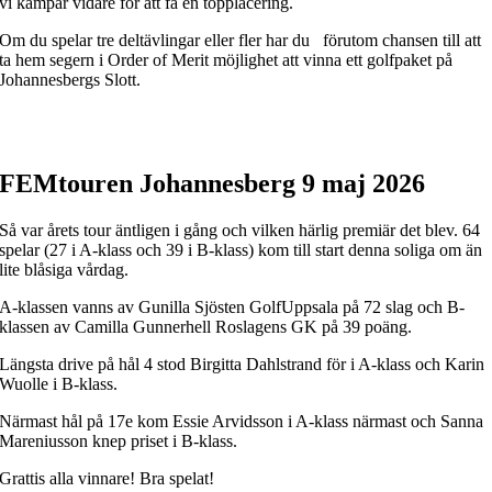
vi kämpar vidare för att få en topplacering.
Om du spelar tre deltävlingar eller fler har du förutom chansen till att
ta hem segern i Order of Merit möjlighet att vinna ett golfpaket på
Johannesbergs Slott.
FEMtouren Johannesberg 9 maj 2026
Så var årets tour äntligen i gång och vilken härlig premiär det blev. 64
spelar (27 i A-klass och 39 i B-klass) kom till start denna soliga om än
lite blåsiga vårdag.
A-klassen vanns av Gunilla Sjösten GolfUppsala på 72 slag och B-
klassen av Camilla Gunnerhell Roslagens GK på 39 poäng.
Längsta drive på hål 4 stod Birgitta Dahlstrand för i A-klass och Karin
Wuolle i B-klass.
Närmast hål på 17e kom Essie Arvidsson i A-klass närmast och Sanna
Mareniusson knep priset i B-klass.
Grattis alla vinnare! Bra spelat!