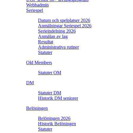
Webbadmin
Seriespel
Datum och spelplatser 2026
Anmälningar Seriespel 2026
Serieindelning 2026
Anmälan av lag
Resultat
Administrativa rutiner
Statuter
Old Members
Statuter OM
DM
Statuter DM
Historik DM seniorer
Belöningen
Belöningen 2026
Historik Belöningen
Statuter