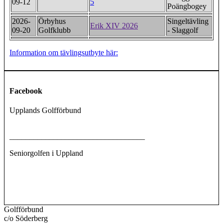
09-12
5
Poängbogey
2026-
Örbyhus
Singeltävling
Erik XIV 2026
09-20
Golfklubb
- Slaggolf
Information om tävlingsutbyte här:
Facebook
Upplands Golfförbund
__________________________________
Seniorgolfen i Uppland
Golfförbund
c/o Söderberg