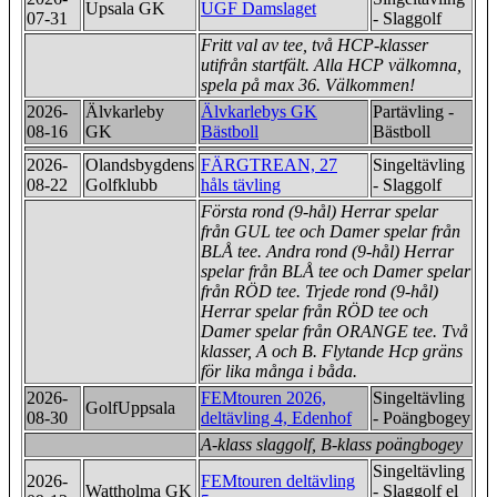
Upsala GK
UGF Damslaget
07-31
- Slaggolf
Fritt val av tee, två HCP-klasser
utifrån startfält. Alla HCP välkomna,
spela på max 36. Välkommen!
2026-
Älvkarleby
Älvkarlebys GK
Partävling -
08-16
GK
Bästboll
Bästboll
2026-
Olandsbygdens
FÄRGTREAN, 27
Singeltävling
08-22
Golfklubb
håls tävling
- Slaggolf
Första rond (9-hål) Herrar spelar
från GUL tee och Damer spelar från
BLÅ tee. Andra rond (9-hål) Herrar
spelar från ​BLÅ tee och Damer spelar
från RÖD tee. Trjede rond (9-hål)
Herrar spelar från RÖD tee och
Damer spelar från ORANGE tee. Två
klasser, A och B. Flytande Hcp gräns
för lika många i båda.
2026-
FEMtouren 2026,
Singeltävling
GolfUppsala
08-30
deltävling 4, Edenhof
- Poängbogey
A-klass slaggolf, B-klass poängbogey
Singeltävling
2026-
FEMtouren deltävling
Wattholma GK
- Slaggolf el