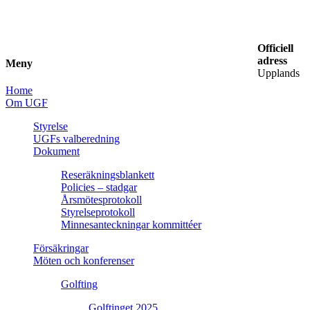
Officiell
adress
Meny
Upplands
Home
Om UGF
Styrelse
UGFs valberedning
Dokument
Reseräkningsblankett
Policies – stadgar
Årsmötesprotokoll
Styrelseprotokoll
Minnesanteckningar kommittéer
Försäkringar
Möten och konferenser
Golfting
Golftinget 2025