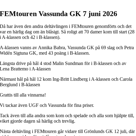
FEMtouren Vassunda GK 7 juni 2026
Då har även den andra deltävlingen i FEMtouren genomförts och det
var en härlig dag om än blåsigt. Så roligt att 70 damer kom till start (28
i A-klassen och 42 i B-klassen).
A-klassen vanns av Annika Babra, Vassunda GK på 69 slag och Petra
Widén Sigtuna GK, med 43 poäng i B-klassen.
Längsta drive på hål 4 stod Malin Sundman för i B-klassen och av
Lena Brattemo i A-klassen
Närmast hål på hål 12 kom Ing-Britt Lindberg i A-klassen och Carola
Berglund i B-klassen
Grattis till alla vinnarna!
Vi tackar även UGF och Vassunda för fina priser.
Tack även till alla andra som kom och spelade och alla som hjälpte till,
viket gjorde dagen så härlig och trevlig.
Nästa deltävling i FEMtouren går vidare till Grönlunds GK 12 juli, där