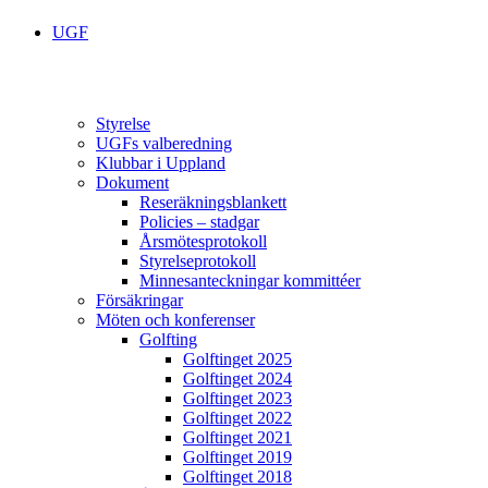
UGF
Styrelse
UGFs valberedning
Klubbar i Uppland
Dokument
Reseräkningsblankett
Policies – stadgar
Årsmötesprotokoll
Styrelseprotokoll
Minnesanteckningar kommittéer
Försäkringar
Möten och konferenser
Golfting
Golftinget 2025
Golftinget 2024
Golftinget 2023
Golftinget 2022
Golftinget 2021
Golftinget 2019
Golftinget 2018