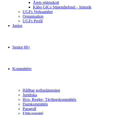
Årets stjärnskott
Kåbo GK:s Stipendiefond – historik
UGFs Verksamhet
Organisation
UGFs Profil
Junior
Senior 60+
Kommittéer
Hållbar golfanläggning
Juridiska
Hcp- Regler- Tävlingskommittén
Damkommittén
Paragolf
Elitkommitté