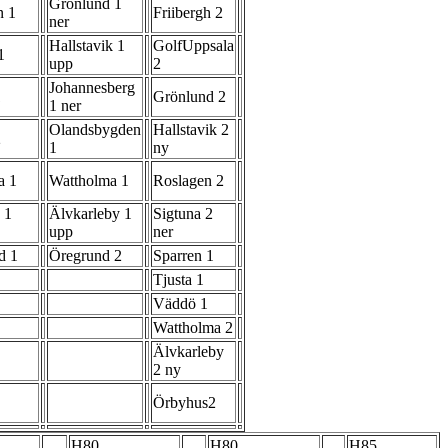
Grönlund 1
n 1
Friibergh 2
ner
Hallstavik 1
GolfUppsala
1
upp
2
Johannesberg
1
Grönlund 2
1 ner
Olandsbygden
Hallstavik 2
2
1
ny
a 1
Wattholma 1
Roslagen 2
 1
Älvkarleby 1
Sigtuna 2
upp
ner
d 1
Öregrund 2
Sparren 1
Tjusta 1
Väddö 1
Wattholma 2
Älvkarleby
2 ny
Örbyhus2
H80
H80
H85