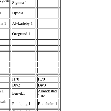
ygden
Sigtuna 1
1
Upsala 1
ma 1
Älvkarleby 1
 1
Öregrund 1
H70
H70
Div2
Div3
h 1
Arlandastad
Burvik1
1 ner
sala
Enköping 1
Bodaholm 1