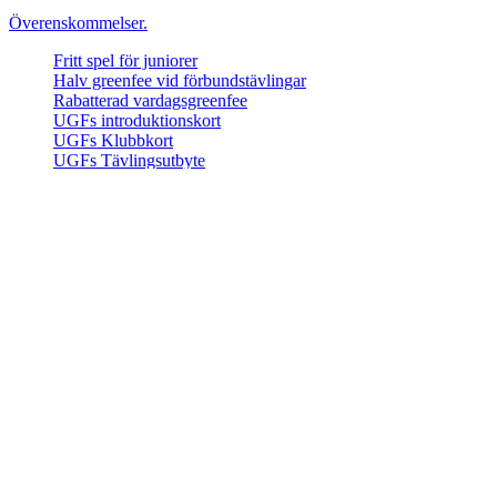
Överenskommelser.
Fritt spel för juniorer
Halv greenfee vid förbundstävlingar
Rabatterad vardagsgreenfee
UGFs introduktionskort
UGFs Klubbkort
UGFs Tävlingsutbyte
Klubbar i Uppland
Nyhetsarkiv
Kontakt
Styrelse
Webben
Kontakt med klubbar
Golfförbund
c/o Söderberg
Starbovägen 11
752 65 Uppsala
e-post:
martin.soderberg@upplandsgolf.se
Faktureringsadress
UGF c/o Östman
Vretavägen 45