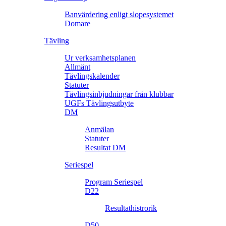
Banvärdering enligt slopesystemet
Domare
Tävling
Ur verksamhetsplanen
Allmänt
Tävlingskalender
Statuter
Tävlingsinbjudningar från klubbar
UGFs Tävlingsutbyte
DM
Anmälan
Statuter
Resultat DM
Seriespel
Program Seriespel
D22
Resultathistrorik
D50