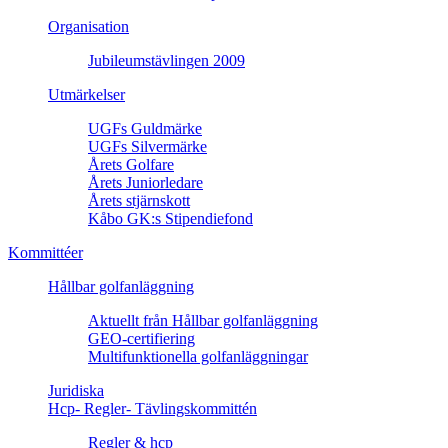
Organisation
Jubileumstävlingen 2009
Utmärkelser
UGFs Guldmärke
UGFs Silvermärke
Årets Golfare
Årets Juniorledare
Årets stjärnskott
Kåbo GK:s Stipendiefond
Kommittéer
Hållbar golfanläggning
Aktuellt från Hållbar golfanläggning
GEO-certifiering
Multifunktionella golfanläggningar
Juridiska
Hcp- Regler- Tävlingskommittén
Regler & hcp