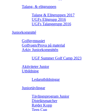
Talang- & elitgruppen
Talang & Elitgruppen 2017
UGFs Elitgrupp 2016
UGFs Talanggrupp 2016
Juniorkommitté
Golfgymnasiet
Golfvagn/Prova på material
Arkiv Juniorkommittén
UGF Summer Golf Camp 2023
Aktiviteter Junior
Utbildning
Ledarutbildningar
Juniortävlingar
Tävlingsprogram Junior
Distriktsmatcher
Rajder Kopp
Teen Cup