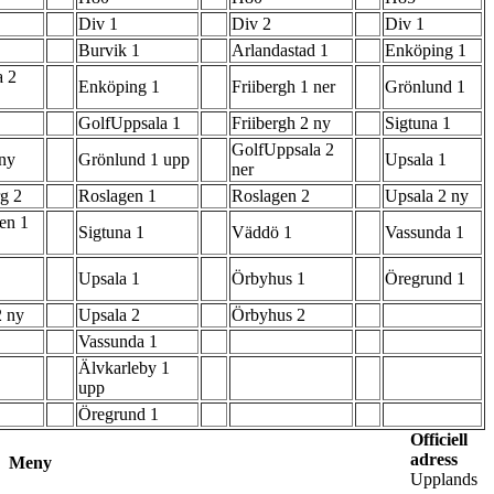
Div 1
Div 2
Div 1
Burvik 1
Arlandastad 1
Enköping 1
a 2
Enköping 1
Friibergh 1 ner
Grönlund 1
GolfUppsala 1
Friibergh 2 ny
Sigtuna 1
GolfUppsala 2
 ny
Grönlund 1 upp
Upsala 1
ner
g 2
Roslagen 1
Roslagen 2
Upsala 2 ny
en 1
Sigtuna 1
Väddö 1
Vassunda 1
Upsala 1
Örbyhus 1
Öregrund 1
2 ny
Upsala 2
Örbyhus 2
Vassunda 1
Älvkarleby 1
upp
Öregrund 1
Officiell
adress
Meny
Upplands