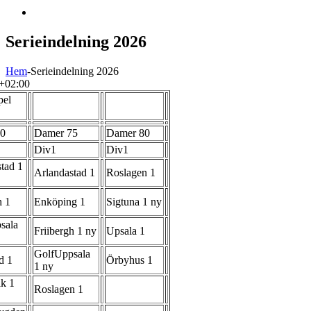
Serieindelning 2026
Hem
-
Serieindelning 2026
+02:00
pel
70
Damer 75
Damer 80
Div1
Div1
tad 1
Arlandastad 1
Roslagen 1
h 1
Enköping 1
Sigtuna 1 ny
sala
Friibergh 1 ny
Upsala 1
GolfUppsala
d 1
Örbyhus 1
1 ny
ik 1
Roslagen 1