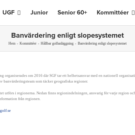
UGF
Junior
Senior 60+
Kommittéer
Banvärdering enligt slopesystemet
Hem
-
Kommittéer
-
Hållbar golfanläggning
-
Banvärdering enligt slopesystemet
ng organiserades om 2016 där SGF tar ett helhetsansvar med en nationell organisat
av banvärderingsteam som täcker geografiska regioner.
tet utförs i regionerna. Nedan finns regionindelningen, ansvarig för varje region oc
nformation från regionen.
 golf.se