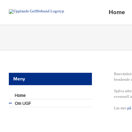
Fortsätt
till
Home
innehållet
Banvärderi
Meny
bestående 
Själva arbe
Home
eventuell i
Om UGF
Läs mer
på