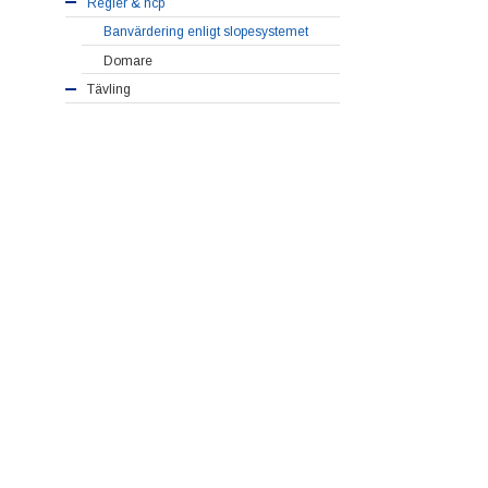
Regler & hcp
Banvärdering enligt slopesystemet
Domare
Tävling
Ur verksamhetsplanen
Allmänt
Tävlingskalender
Statuter
Tävlingsinbjudningar från klubbar
UGFs Tävlingsutbyte
DM
Anmälan
Statuter
Resultat DM
Seriespel
Program Seriespel
D22
Resultathistrorik
D50
Resultathistrorik