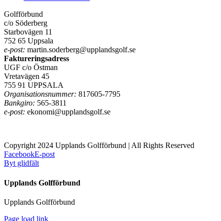
Golfförbund
c/o Söderberg
Starbovägen 11
752 65 Uppsala
e-post:
martin.soderberg@upplandsgolf.se
Faktureringsadress
UGF c/o Östman
Vretavägen 45
755 91 UPPSALA
Organisationsnummer:
817605-7795
Bankgiro:
565-3811
e-post:
ekonomi@upplandsgolf.se
Copyright 2024 Upplands Golfförbund | All Rights Reserved
Facebook
E-post
Byt glidfält
Upplands Golfförbund
Upplands Golfförbund
Page load link