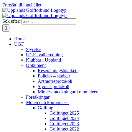
Fortsätt till innehållet
Sök efter:
Home
UGF
Styrelse
UGFs valberedning
Klubbar i Uppland
Dokument
Reseräkningsblankett
Policies – stadgar
Årsmötesprotokoll
Styrelseprotokoll
Minnesanteckningar kommittéer
Försäkringar
Möten och konferenser
Golfting
Golftinget 2025
Golftinget 2024
Golftinget 2023
Golftinget 2022