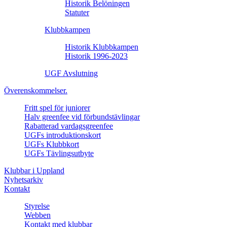
Historik Belöningen
Statuter
Klubbkampen
Historik Klubbkampen
Historik 1996-2023
UGF Avslutning
Överenskommelser.
Fritt spel för juniorer
Halv greenfee vid förbundstävlingar
Rabatterad vardagsgreenfee
UGFs introduktionskort
UGFs Klubbkort
UGFs Tävlingsutbyte
Klubbar i Uppland
Nyhetsarkiv
Kontakt
Styrelse
Webben
Kontakt med klubbar