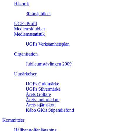
Historik
30-årsjubileet
UGFs Profil
Medlemsklubbar
Medlemsstatistik
UGFs Verksamhetsplan
Organisation
Jubileumstävlingen 2009
Utmärkelser
UGFs Guldmärke
UGFs Silvermärke
Årets Golfare
Årets Juniorledare
Årets stjärnskott
Kåbo GK:s Stipendiefond
Kommittéer
Hållbar golfanläggning