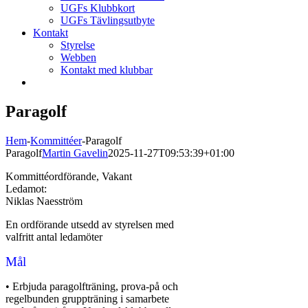
UGFs Klubbkort
UGFs Tävlingsutbyte
Kontakt
Styrelse
Webben
Kontakt med klubbar
Paragolf
Hem
-
Kommittéer
-
Paragolf
Paragolf
Martin Gavelin
2025-11-27T09:53:39+01:00
Kommittéordförande, Vakant
Ledamot:
Niklas Naesström
En ordförande utsedd av styrelsen med
valfritt antal ledamöter
Mål
• Erbjuda paragolfträning, prova-på och
regelbunden gruppträning i samarbete