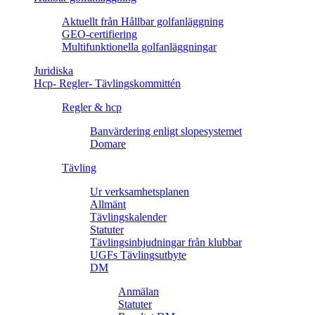
Aktuellt från Hållbar golfanläggning
GEO-certifiering
Multifunktionella golfanläggningar
Juridiska
Hcp- Regler- Tävlingskommittén
Regler & hcp
Banvärdering enligt slopesystemet
Domare
Tävling
Ur verksamhetsplanen
Allmänt
Tävlingskalender
Statuter
Tävlingsinbjudningar från klubbar
UGFs Tävlingsutbyte
DM
Anmälan
Statuter