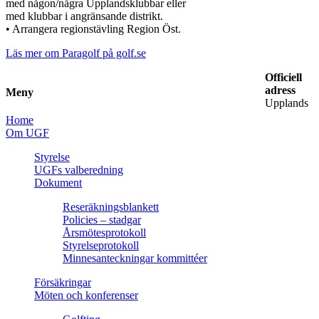
med någon/några Upplandsklubbar eller
med klubbar i angränsande distrikt.
• Arrangera regionstävling Region Öst.
​Läs mer om Paragolf på golf.se
Officiell
adress
Meny
Upplands
Home
Om UGF
Styrelse
UGFs valberedning
Dokument
Reseräkningsblankett
Policies – stadgar
Årsmötesprotokoll
Styrelseprotokoll
Minnesanteckningar kommittéer
Försäkringar
Möten och konferenser