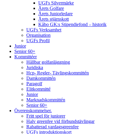
UGFs Silvermärke
Årets Golfare
Årets Juniorledare
Årets stjärnskott
Kåbo GK:s Stipendiefond – historik
UGFs Verksamhet
Organisation
UGFs Profil
Junior
Senior 60+
Kommittéer
Hållbar golfanläggning
Juridiska
Hcp- Regler- Tävlingskommittén
Damkommittén
Paragolf
Elitkommitté
Junior
Marknadskommittén
Senior 60+
Överenskommelser.
Fritt spel för juniorer
Halv greenfee vid förbundstävlingar
Rabatterad vardagsgreenfee
UGFs introduktionskort