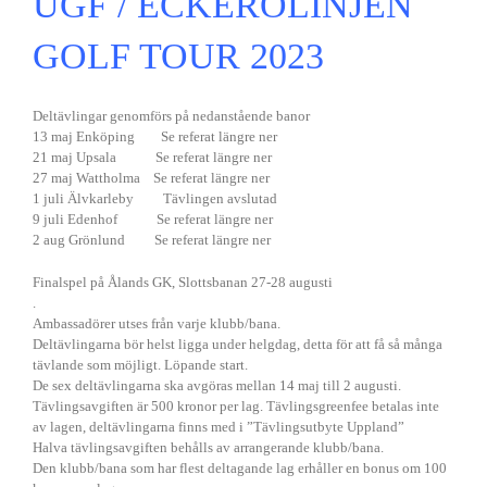
UGF / ECKERÖLINJEN
GOLF TOUR 2023
Deltävlingar genomförs på nedanstående banor
13 maj Enköping Se referat längre ner
21 maj Upsala Se referat längre ner
27 maj Wattholma Se referat längre ner
1 juli Älvkarleby Tävlingen avslutad
9 juli Edenhof Se referat längre ner
2 aug Grönlund Se referat längre ner
Finalspel på Ålands GK, Slottsbanan 27-28 augusti
.
Ambassadörer utses från varje klubb/bana.
Deltävlingarna bör helst ligga under helgdag, detta för att få så många
tävlande som möjligt. Löpande start.
De sex deltävlingarna ska avgöras mellan 14 maj till 2 augusti.
Tävlingsavgiften är 500 kronor per lag. Tävlingsgreenfee betalas inte
av lagen, deltävlingarna finns med i ”Tävlingsutbyte Uppland”
Halva tävlingsavgiften behålls av arrangerande klubb/bana.
Den klubb/bana som har flest deltagande lag erhåller en bonus om 100