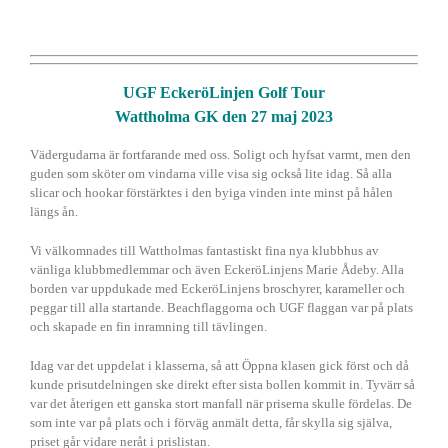
UGF EckeröLinjen Golf Tour
Wattholma GK den 27 maj 2023
Vädergudarna är fortfarande med oss. Soligt och hyfsat varmt, men den
guden som sköter om vindarna ville visa sig också lite idag. Så alla
slicar och hookar förstärktes i den byiga vinden inte minst på hålen
längs ån.
Vi välkomnades till Wattholmas fantastiskt fina nya klubbhus av
vänliga klubbmedlemmar och även EckeröLinjens Marie Ådeby. Alla
borden var uppdukade med EckeröLinjens broschyrer, karameller och
peggar till alla startande. Beachflaggorna och UGF flaggan var på plats
och skapade en fin inramning till tävlingen.
Idag var det uppdelat i klasserna, så att Öppna klasen gick först och då
kunde prisutdelningen ske direkt efter sista bollen kommit in. Tyvärr så
var det återigen ett ganska stort manfall när priserna skulle fördelas. De
som inte var på plats och i förväg anmält detta, får skylla sig själva,
priset går vidare neråt i prislistan.