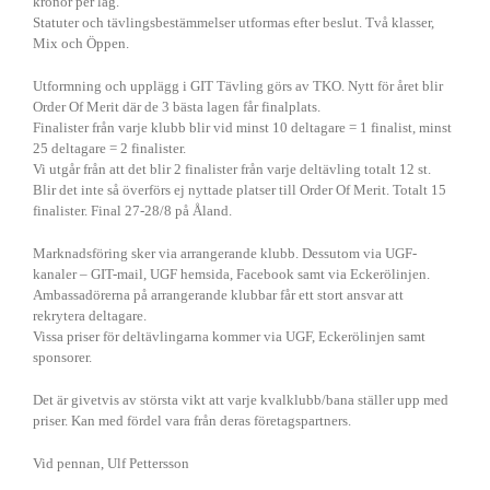
kronor per lag.
Statuter och tävlingsbestämmelser utformas efter beslut. Två klasser,
Mix och Öppen.
Utformning och upplägg i GIT Tävling görs av TKO. Nytt för året blir
Order Of Merit där de 3 bästa lagen får finalplats.
Finalister från varje klubb blir vid minst 10 deltagare = 1 finalist, minst
25 deltagare = 2 finalister.
Vi utgår från att det blir 2 finalister från varje deltävling totalt 12 st.
Blir det inte så överförs ej nyttade platser till Order Of Merit. Totalt 15
finalister. Final 27-28/8 på Åland.
Marknadsföring sker via arrangerande klubb. Dessutom via UGF-
kanaler – GIT-mail, UGF hemsida, Facebook samt via Eckerölinjen.
Ambassadörerna på arrangerande klubbar får ett stort ansvar att
rekrytera deltagare.
Vissa priser för deltävlingarna kommer via UGF, Eckerölinjen samt
sponsorer.
Det är givetvis av största vikt att varje kvalklubb/bana ställer upp med
priser. Kan med fördel vara från deras företagspartners.
Vid pennan, Ulf Pettersson