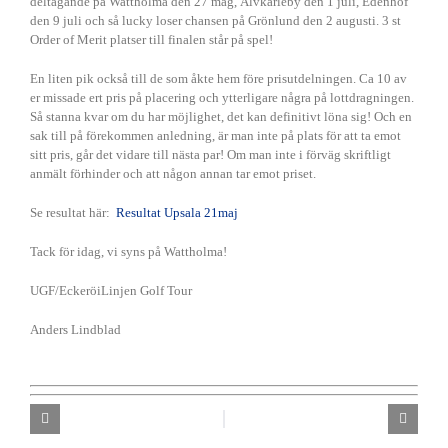
deltagande på Wattholma den 27 mag, Älvkarleby den 1 juli, Edenhof
den 9 juli och så lucky loser chansen på Grönlund den 2 augusti. 3 st
Order of Merit platser till finalen står på spel!
En liten pik också till de som åkte hem före prisutdelningen. Ca 10 av
er missade ert pris på placering och ytterligare några på lottdragningen.
Så stanna kvar om du har möjlighet, det kan definitivt löna sig! Och en
sak till på förekommen anledning, är man inte på plats för att ta emot
sitt pris, går det vidare till nästa par! Om man inte i förväg skriftligt
anmält förhinder och att någon annan tar emot priset.
Se resultat här:
Resultat Upsala 21maj
Tack för idag, vi syns på Wattholma!
UGF/EckeröiLinjen Golf Tour
Anders Lindblad