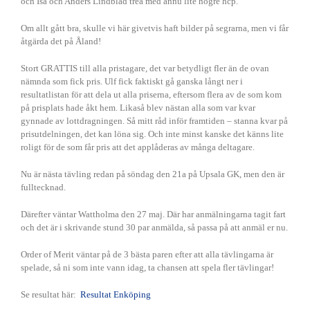
och Isa och Anders Lindblad trea med ännu lite högre hcp.
Om allt gått bra, skulle vi här givetvis haft bilder på segrarna, men vi får
åtgärda det på Åland!
Stort GRATTIS till alla pristagare, det var betydligt fler än de ovan
nämnda som fick pris. Ulf fick faktiskt gå ganska långt ner i
resultatlistan för att dela ut alla priserna, eftersom flera av de som kom
på prisplats hade åkt hem. Likaså blev nästan alla som var kvar
gynnade av lottdragningen. Så mitt råd inför framtiden – stanna kvar på
prisutdelningen, det kan löna sig. Och inte minst kanske det känns lite
roligt för de som får pris att det applåderas av många deltagare.
Nu är nästa tävling redan på söndag den 21a på Upsala GK, men den är
fulltecknad.
Därefter väntar Wattholma den 27 maj. Där har anmälningarna tagit fart
och det är i skrivande stund 30 par anmälda, så passa på att anmäl er nu.
Order of Merit väntar på de 3 bästa paren efter att alla tävlingarna är
spelade, så ni som inte vann idag, ta chansen att spela fler tävlingar!
Se resultat här:
Resultat Enköping