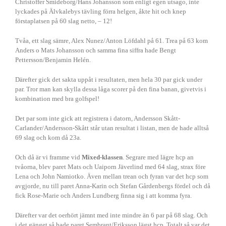
Christoffer Smideborg/Hans Johansson som enligt egen utsago, inte
lyckades på Älvkalebys tävling förra helgen, åkte hit och knep
förstaplatsen på 60 slag netto, – 12!
Tvåa, ett slag sämre, Alex Nunez/Anton Löfdahl på 61. Trea på 63 kom
Anders o Mats Johansson och samma fina siffra hade Bengt
Pettersson/Benjamin Helén.
Därefter gick det sakta uppåt i resultaten, men hela 30 par gick under
par. Tror man kan skylla dessa låga scorer på den fina banan, givetvis i
kombination med bra golfspel!
Det par som inte gick att registrera i datorn, Andersson Skått-
Carlander/Andersson-Skått står utan resultat i listan, men de hade alltså
69 slag och kom då 23a.
Och då är vi framme vid
Mixed-klassen
. Segrare med lägre hcp an
tvåorna, blev paret Mats och Uaiporn Jäverlind med 64 slag, strax före
Lena och John Namiotko. Även mellan trean och fyran var det hcp som
avgjorde, nu till paret Anna-Karin och Stefan Gårdenbergs fördel och då
fick Rose-Marie och Anders Lundberg finna sig i att komma fyra.
Därefter var det oerhört jämnt med inte mindre än 6 par på 68 slag. Och
i det gänget så hade paret Sembrant/Eriksson lägst hcp. Totalt så var det