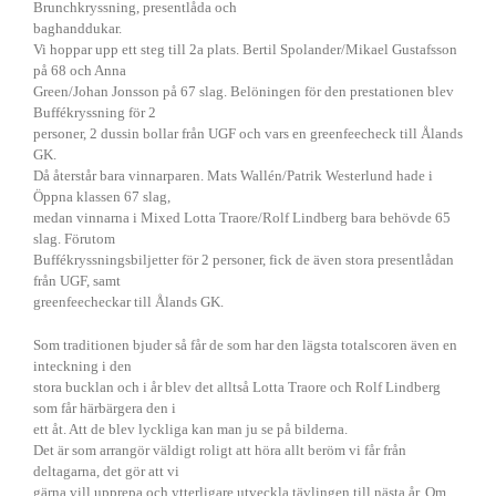
Brunchkryssning, presentlåda och
baghanddukar.
Vi hoppar upp ett steg till 2a plats. Bertil Spolander/Mikael Gustafsson
på 68 och Anna
Green/Johan Jonsson på 67 slag. Belöningen för den prestationen blev
Buffékryssning för 2
personer, 2 dussin bollar från UGF och vars en greenfeecheck till Ålands
GK.
Då återstår bara vinnarparen. Mats Wallén/Patrik Westerlund hade i
Öppna klassen 67 slag,
medan vinnarna i Mixed Lotta Traore/Rolf Lindberg bara behövde 65
slag. Förutom
Buffékryssningsbiljetter för 2 personer, fick de även stora presentlådan
från UGF, samt
greenfeecheckar till Ålands GK.
Som traditionen bjuder så får de som har den lägsta totalscoren även en
inteckning i den
stora bucklan och i år blev det alltså Lotta Traore och Rolf Lindberg
som får härbärgera den i
ett åt. Att de blev lyckliga kan man ju se på bilderna.
Det är som arrangör väldigt roligt att höra allt beröm vi får från
deltagarna, det gör att vi
gärna vill upprepa och ytterligare utveckla tävlingen till nästa år. Om