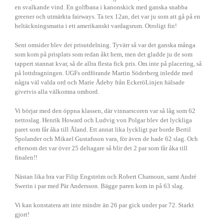
en svalkande vind. En golfbana i kanonskick med ganska snabba
greener och utmärkta fairways. Ta tex 12an, det var ju som att gå på en
heltäckningsmatta i ett amerikanskt vardagsrum. Otroligt fin!
Sent omsider blev det prisutdelning. Tyvärr så var det ganska många
som kom på prisplats som redan åkt hem, men det gladde ju de som
tappert stannat kvar, så de allra flesta fick pris. Om inte på placering, så
på lottdragningen. UGFs ordförande Martin Söderberg inledde med
några väl valda ord och Marie Ådeby från EckeröLinjen hälsade
givetvis alla välkomna ombord.
Vi börjar med den öppna klassen, där vinnarscoren var så låg som 62
nettoslag. Henrik Howard och Ludvig von Polgar blev det lyckliga
paret som får åka till Åland. Ett annat lika lyckligt par borde Bertil
Spolander och Mikael Gustafsson vara, för även de hade 62 slag. Och
eftersom det var över 25 deltagare så blir det 2 par som får åka till
finalen!!
Nästan lika bra var Filip Engström och Robert Chamoun, samt André
Swerin i par med Pär Andersson. Bägge paren kom in på 63 slag.
Vi kan konstatera att inte mindre än 26 par gick under par 72. Starkt
gjort!