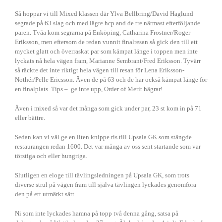
Så hoppar vi till Mixed klassen där Ylva Bellbring/David Haglund
segrade på 63 slag och med lägre hcp and de tre närmast efterföljande
paren. Tvåa kom segrarna på Enköping, Catharina Frostner/Roger
Eriksson, men eftersom de redan vunnit finalresan så gick den till ett
mycket glatt och överraskat par som kämpat länge i toppen men inte
lyckats nå hela vägen fram, Marianne Sembrant/Fred Eriksson. Tyvärr
så räckte det inte riktigt hela vägen till resan för Lena Eriksson-
Nothér/Pelle Ericsson. Även de på 63 och de har också kämpat länge för
en finalplats. Tips – ge inte upp, Order of Merit hägrar!
Även i mixed så var det många som gick under par, 23 st kom in på 71
eller bättre.
Sedan kan vi väl ge en liten knippe ris till Upsala GK som stängde
restaurangen redan 1600. Det var många av oss sent startande som var
törstiga och eller hungriga.
Slutligen en eloge till tävlingsledningen på Upsala GK, som trots
diverse strul på vägen fram till själva tävlingen lyckades genomföra
den på ett utmärkt sätt.
Ni som inte lyckades hamna på topp två denna gång, satsa på