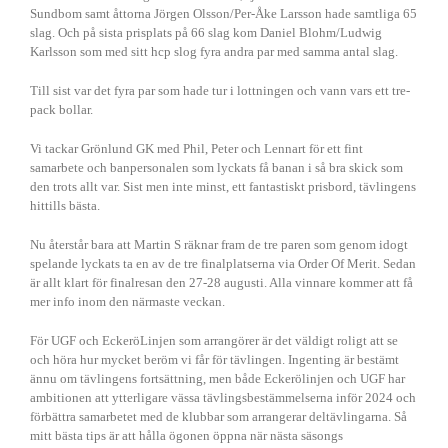
Sundbom samt åttorna Jörgen Olsson/Per-Åke Larsson hade samtliga 65
slag. Och på sista prisplats på 66 slag kom Daniel Blohm/Ludwig
Karlsson som med sitt hcp slog fyra andra par med samma antal slag.
Till sist var det fyra par som hade tur i lottningen och vann vars ett tre-
pack bollar.
Vi tackar Grönlund GK med Phil, Peter och Lennart för ett fint
samarbete och banpersonalen som lyckats få banan i så bra skick som
den trots allt var. Sist men inte minst, ett fantastiskt prisbord, tävlingens
hittills bästa.
Nu återstår bara att Martin S räknar fram de tre paren som genom idogt
spelande lyckats ta en av de tre finalplatserna via Order Of Merit. Sedan
är allt klart för finalresan den 27-28 augusti. Alla vinnare kommer att få
mer info inom den närmaste veckan.
För UGF och EckeröLinjen som arrangörer är det väldigt roligt att se
och höra hur mycket beröm vi får för tävlingen. Ingenting är bestämt
ännu om tävlingens fortsättning, men både Eckerölinjen och UGF har
ambitionen att ytterligare vässa tävlingsbestämmelserna inför 2024 och
förbättra samarbetet med de klubbar som arrangerar deltävlingarna. Så
mitt bästa tips är att hålla ögonen öppna när nästa säsongs