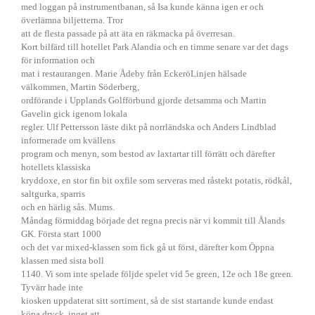
med loggan på instrumentbanan, så Isa kunde känna igen er och
överlämna biljetterna. Tror
att de flesta passade på att äta en räkmacka på överresan.
Kort bilfärd till hotellet Park Alandia och en timme senare var det dags
för information och
mat i restaurangen. Marie Ådeby från EckeröLinjen hälsade
välkommen, Martin Söderberg,
ordförande i Upplands Golfförbund gjorde detsamma och Martin
Gavelin gick igenom lokala
regler. Ulf Pettersson läste dikt på norrländska och Anders Lindblad
informerade om kvällens
program och menyn, som bestod av laxtartar till förrätt och därefter
hotellets klassiska
kryddoxe, en stor fin bit oxfile som serveras med råstekt potatis, rödkål,
saltgurka, sparris
och en härlig sås. Mums.
Måndag förmiddag började det regna precis när vi kommit till Ålands
GK. Första start 1000
och det var mixed-klassen som fick gå ut först, därefter kom Öppna
klassen med sista boll
1140. Vi som inte spelade följde spelet vid 5e green, 12e och 18e green.
Tyvärr hade inte
kiosken uppdaterat sitt sortiment, så de sist startande kunde endast
köpa dryck, inget att