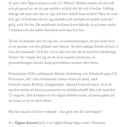
41 par i den Öppna klassen och 23 i Mixed. Dubbla starter på alla hål
och på grund av att ett par uteblev så fick det bli två 6-bollar. Väldigt
tråkigt när man inte hör av sig och helt enkelt bara uteblir! Men de som
fick gå i 6-bollarna skötte sig utmärkt och spelade så snabbt som det
gick, tack för det. De snabbaste bollarna kom faktiskt in på strax under
5 timmar och det måste betraktas som mycket bra.
Tyvärr så strulade det till sig lite i scoreinmatningen, ett par hade bytt
ut en spelare och det gillade inte datorn. Så efter många försök så fick vi
lösa det manuellt. Och det vet ju alla hur lätt det är med huvudräkning
ibland. Nu visade det sig att de kom utanför prislistan, så
prisutdelningen kunde ändå genomföras snarast efter detta.
Prisutdelare UGFs ordförande Martin Söderberg och Edenhofs egen Ulf
Pettersson, allt i den fortfarande varma solen på altan, med
EckeröLinjens RollUp i bakgrunden. Apropå EckeröLinjen, så är de
mycket stolta att kunna presentera en skaldjursbuffé från och med den
25 augusti. Den kommer att bli något alldeles extra, så passa gärna på
att boka in en tur med båten.
Mycket snack och lite verkstad – hur gick det då i tävlingen?
Jo i
Öppna klassen
fick vi se några riktigt låga scorer. Vinnarna