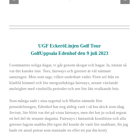
UGF EckeröLinjen Golf Tour
GolfUppsala Edenhof den 9 juli 2023
I sommarens soliga dagar, vi går genom skogar och hagar. Ja, nästan så
var det kanske inte. Tees, fairways och greener är väl närmare
sanningen. Men som sagt, vilket underbart väder. Först sol från en
klarblå himmel och lite morgonfuktiga fairways, senare växlande
molnighet med vindstilla perioder och sen lite lätt svalkande bris.
Som många sade i sina segertal och Martin nämnde före
prisutdelningen, Edenhof har nog aldrig varit i så bra skick som idag.
Jovisst, lite blött var det på vissa fairways, men det har ju också regnat
en hel del de senaste dagarna. Fairways i fantastisk kondition och alla
greener lagom snabba (för egen del kunde de varit lite snabbare, för jag
hade ett antal puttar som stannade en eller ett par dm kort).