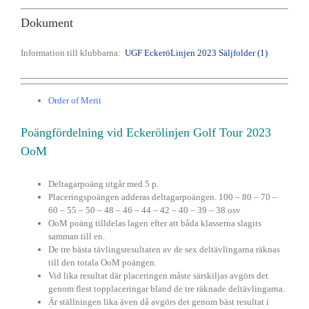
Dokument
Information till klubbarna:
UGF EckeröLinjen 2023 Säljfolder (1)
Order of Merit
Poängfördelning vid Eckerölinjen Golf Tour 2023
OoM
Deltagarpoäng utgår med 5 p.
Placeringspoängen adderas deltagarpoängen. 100 – 80 – 70 –
60 – 55 – 50 – 48 – 46 – 44 – 42 – 40 – 39 – 38 osv
OoM poäng tilldelas lagen efter att båda klasserna slagits
samman till en.
De tre bästa tävlingsresultaten av de sex deltävlingarna räknas
till den totala OoM poängen.
Vid lika resultat där placeringen måste särskiljas avgörs det
genom flest topplaceringar bland de tre räknade deltävlingarna.
Är ställningen lika även då avgörs det genom bäst resultat i