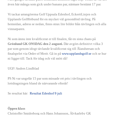
även här många som gick under banans par, närmare bestämt 17 par.
Vi tackar arrangörerna Golf Uppsala Edenhof, EckeröLinjen och
Upplands Golfförbund för en mycket väl genomförd tävling. På
hemsidan, adress se nedan, finns strax lite bilder från tävlingen och alla
vinnarparen.
Ni som ännu inte kvalificerat er till finalen, får en sista chans på
Grönlund GK ONSDAG den 2 augusti.
Där avgörs definitivt vilka 3
par som genom idogt tävlande kvalificerat sig till Ålandsresan och
finalspelet via Order of Merit. Gå in på
www.upplandsgolf.se
och se hur
ni ligger till. Tack för idag och väl mött då!
UGF/ Anders Lindblad
PS Ni var ungefär 15 par som missade ert pris i tävlingen och
lottdragningen bland de närvarande efteråt!
Se resultat här:
Resultat Edenhof 9 juli
Öppen klass
Christoffer Smiderborg och Hans Johansson, Älvkarleby GK