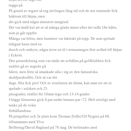
tugga på.
På grund av regnet så tog tävlingen lång tid och de sist startande fick
bråttom till färjan, men
det gick med några minuters marginal.
Det var ändå kul att se så många glada miner efter det tuffa 18e hålet,
som ju går uppför.
Många var blöta, men humöret var faktiskt på topp. De som spelade
tidigast hann med en
dusch och ombyte, några även en öl i restaurangen före avfärd till färjan
i Eckerö.
Den prisutdelning som var tänkt att avhållas på golfklubben fick
istället gå av stapeln på
båten, men först så smaskade alla i sig av den fantastiska
skaldjursbuffén. Och så var det
dags. Alla fick pris! Och av resultaten att döma, kan man tro att ni
spelade i solsken och 25
plusgrader, istället för 10mm regn och 13-14 grader.
I bägge klasserna gick 6 par under banans par -72. Helt otroligt med
tanke på de svåra
förhållandena.
På prispallen och 3e plats kom Thomas Zeffer/Ulf Nygren på 69,
tillsammans med Ylva
Bellbring/David Haglund på 70 slag. De belönades med