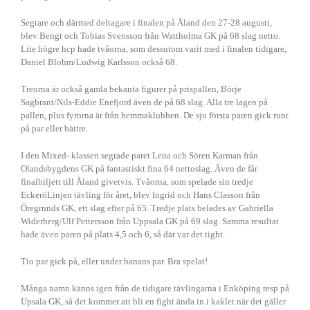
Segrare och därmed deltagare i finalen på Åland den 27-28 augusti,
blev Bengt och Tobias Svensson från Wattholma GK på 68 slag netto.
Lite högre hcp hade tvåorna, som dessutom varit med i finalen tidigare,
Daniel Blohm/Ludwig Karlsson också 68.
Treorna är också gamla bekanta figurer på prispallen, Börje
Sagbrant/Nils-Eddie Enefjord även de på 68 slag. Alla tre lagen på
pallen, plus fyrorna är från hemmaklubben. De sju första paren gick runt
på par eller bättre.
I den Mixed- klassen segrade paret Lena och Sören Karman från
Olandsbygdens GK på fantastiskt fina 64 nettoslag. Även de får
finalbiljett till Åland givetvis. Tvåorna, som spelade sin tredje
EckeröLinjen tävling för året, blev Ingrid och Hans Classon från
Öregrunds GK, ett slag efter på 65. Tredje plats belades av Gabriella
Widerberg/Ulf Pettersson från Uppsala GK på 69 slag. Samma resultat
hade även paren på plats 4,5 och 6, så där var det tight.
Tio par gick på, eller under banans par. Bra spelat!
Många namn känns igen från de tidigare tävlingarna i Enköping resp på
Upsala GK, så det kommer att bli en fight ända in i kaklet när det gäller