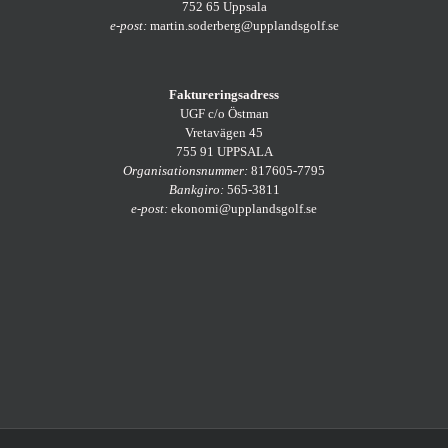
752 65 Uppsala
e-post:
martin.soderberg@upplandsgolf.se
Faktureringsadress
UGF c/o Östman
Vretavägen 45
755 91 UPPSALA
Organisationsnummer:
817605-7795
Bankgiro:
565-3811
e-post:
ekonomi@upplandsgolf.se