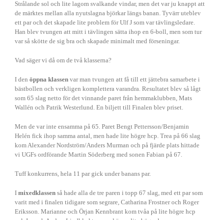
Strålande sol och lite lagom svalkande vindar, men det var ju knappt att
de märktes mellan alla nyutslagna björkar längs banan. Tyvärr uteblev
ett par och det skapade lite problem för Ulf J som var tävlingsledare.
Han blev tvungen att mitt i tävlingen sätta ihop en 6-boll, men som tur
var så skötte de sig bra och skapade minimalt med förseningar.
Vad säger vi då om de två klasserna?
I den
öppna klassen
var man tvungen att få till ett jättebra samarbete i
bästbollen och verkligen komplettera varandra. Resultatet blev så lågt
som 65 slag netto för det vinnande paret från hemmaklubben, Mats
Wallén och Patrik Westerlund. En biljett till Finalen blev priset.
Men de var inte ensamma på 65. Paret Bengt Pettersson/Benjamin
Helén fick ihop samma antal, men hade lite högre hcp. Trea på 66 slag
kom Alexander Nordström/Anders Murman och på fjärde plats hittade
vi UGFs ordförande Martin Söderberg med sonen Fabian på 67.
Tuff konkurrens, hela 11 par gick under banans par.
I
mixedklassen
så hade alla de tre paren i topp 67 slag, med ett par som
varit med i finalen tidigare som segrare, Catharina Frostner och Roger
Eriksson. Marianne och Örjan Kennbrant kom tvåa på lite högre hcp