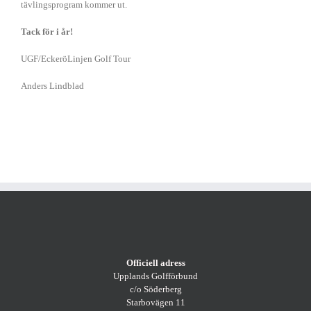
tävlingsprogram kommer ut.
Tack för i år!
UGF/EckeröLinjen Golf Tour
Anders Lindblad
Officiell adress
Upplands Golfförbund
c/o Söderberg
Starbovägen 11