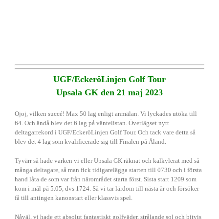
UGF/EckeröLinjen Golf Tour
Upsala GK den 21 maj 2023
Ojoj, vilken succé! Max 50 lag enligt anmälan. Vi lyckades utöka till
64. Och ändå blev det 6 lag på väntelistan. Överlägset nytt
deltagarrekord i UGF/EckeröLinjen Golf Tour. Och tack vare detta så
blev det 4 lag som kvalificerade sig till Finalen på Åland.
Tyvärr så hade varken vi eller Upsala GK räknat och kalkylerat med så
många deltagare, så man fick tidigarelägga starten till 0730 och i första
hand låta de som var från närområdet starta först. Sista start 1209 som
kom i mål på 5.05, dvs 1724. Så vi tar lärdom till nästa år och försöker
få till antingen kanonstart eller klassvis spel.
Nåväl, vi hade ett absolut fantastiskt golfväder, strålande sol och bitvis