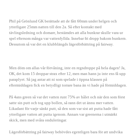
Phil på Grönlund GK berättade att de fått 60mm under helgen och
ytterligare 25mm natten till den 2a. Så efter kontakt med
tävlingsledning och domare, bestämdes att alla bunkrar skulle vara ur
spel eftersom många var vattenfyllda. Innebar fri dropp bakom bunkern.
Dessutom så var det en klubblängds lägesförbättring på fairway.
Men döm om allas vår förvåning, inte en regndroppe på hela dagen! Ja,
OK, det kom 15 droppar strax efter 12, men man hann ju inte ens få upp
paraplyet. Så jag antar att ni som spelade i öppna klassen på
eftermiddagen fick en betydligt torrare bana än vi hade på förmiddagen.
På 4ans green så var det vatten runt 75% av hålet och när den som först
satte sin putt och tog upp bollen, så rann det ut ännu mer vatten.
Likadant för varje sänkt putt, så den som var sist att putta hade fått
ytterligare vatten att putta igenom. Annars var greenerna i utmärkt
skick, men med svåra onduleringar.
Lägesförbättring på fairway behövdes egentligen bara för att undvika