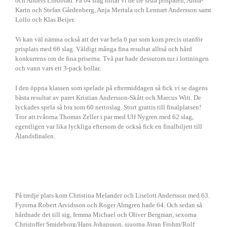
och Anders Lindblad. På 64 slag hittar vi de tre sista prisparen, Anna-
Karin och Stefan Gårdenberg, Anja Mertala och Lennart Andersson samt
Lollo och Klas Beijer.
Vi kan väl nämna också att det var hela 6 par som kom precis utanför
prisplats med 66 slag. Väldigt många fina resultat alltså och hård
konkurrens om de fina priserna. Två par hade dessutom tur i lottningen
och vann vars ett 3-pack bollar.
I den öppna klassen som spelade på eftermiddagen så fick vi se dagens
bästa resultat av paret Kristian Andersson-Skått och Marcus Witt. De
lyckades spela så bra som 60 nettoslag. Stort grattis till finalplatsen!
Tror att tvåorna Thomas Zeller i par med Ulf Nygren med 62 slag,
egentligen var lika lyckliga eftersom de också fick en finalbiljett till
Ålandsfinalen.
På tredje plats kom Christina Melander och Liselott Andersson med 63.
Fyrorna Robert Arvidsson och Roger Almgren hade 64. Och sedan så
hårdnade det till sig, femma Michael och Oliver Bergman, sexorna
Christoffer Smideborg/Hans Johansson, sjuorna Jöran Frohm/Rolf