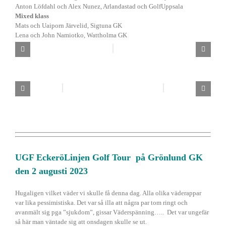
Anton Löfdahl och Alex Nunez, Arlandastad och GolfUppsala
Mixed klass
Mats och Uaiporn Järvelid, Sigtuna GK
Lena och John Namiotko, Wattholma GK
UGF EckeröLinjen Golf Tour på Grönlund GK
den 2 augusti 2023
Hugaligen vilket väder vi skulle få denna dag. Alla olika väderappar
var lika pessimistiska. Det var så illa att några par tom ringt och
avanmält sig pga ”sjukdom”, gissar Väderspänning….. Det var ungefär
så här man väntade sig att onsdagen skulle se ut.