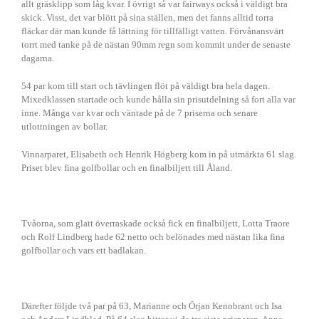
allt gräsklipp som låg kvar. I övrigt så var fairways också i väldigt bra
skick. Visst, det var blött på sina ställen, men det fanns alltid torra
fläckar där man kunde få lättning för tillfälligt vatten. Förvånansvärt
torrt med tanke på de nästan 90mm regn som kommit under de senaste
dagarna.
54 par kom till start och tävlingen flöt på väldigt bra hela dagen.
Mixedklassen startade och kunde hålla sin prisutdelning så fort alla var
inne. Många var kvar och väntade på de 7 priserna och senare
utlottningen av bollar.
Vinnarparet, Elisabeth och Henrik Högberg kom in på utmärkta 61 slag.
Priset blev fina golfbollar och en finalbiljett till Åland.
Tvåorna, som glatt överraskade också fick en finalbiljett, Lotta Traore
och Rolf Lindberg hade 62 netto och belönades med nästan lika fina
golfbollar och vars ett badlakan.
Därefter följde två par på 63, Marianne och Örjan Kennbrant och Isa