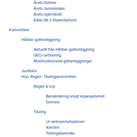
Årets Golfare
Årets Juniorledare
Årets stjärnskott
Kåbo GK:s Stipendiefond
Kommittéer
Hållbar golfanläggning
Aktuellt från Hållbar golfanläggning
GEO-certifiering
Multifunktionella golfanläggningar
Juridiska
Hcp- Regler- Tävlingskommittén
Regler & hcp
Banvärdering enligt slopesystemet
Domare
Tävling
Ur verksamhetsplanen
Allmänt
Tävlingskalender