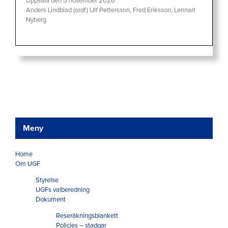
Uppsala den 5 november 2026
Anders Lindblad (ordf) Ulf Pettersson, Fred Eriksson, Lennart
Nyberg
Meny
Home
Om UGF
Styrelse
UGFs valberedning
Dokument
Reseräkningsblankett
Policies – stadgar