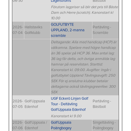
06-30
Lagerströms
Bästboll
Förutom lagpriser så blir det pris till Bäste
Dam och Herre (scratch). Kanonstart kl
10.00
GOLFUTBYTE
2026-
Hallstaviks
Partävling -
UPPLAND, 2-manna
07-04
Golfklubb
Scramble
scramble
Deltagande: Alla med handicap (HCP) är
välkomna. Spelare med högre handicap
än 36 spelar på HCP 36. Max antal lag:
36 lag får delta, och övriga anmälda lag
hamnar på reservlistan. Starttid:
Kanonstart kl. 09:00. Avgifter: Ingår i
golfutbytet Uppland Tävlingsavgift: 250
SEK För ej anslutna klubbar betalar
deltagarna också tävlingsgreenfee: 300
SEK
UGF Eckerö Linjen Golf
2026-
GolfUppsala
Partävling -
Tour - Deltävling
07-05
Edenhof
Bästboll
GolfUppsala Edenhof
Kanonstart kl 9.00
2026-
GolfUppsala /
GolfUppsala
Singeltävling -
07-06
Edenhof
Poängbogey
Poängbogey