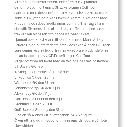
Vi har haft ett flertal möten under året där vi planerat,
genomfört och följt upp UGF Eckerö Linjen Golf Tour. I
samband med dessa möten har vi även diskuterat hemsidan,
samt hur vi ytterligare kan utveckla kommunikationen med
klubbarna och dess medlemmar. Lennart N har tagit fram
statistik för hemsidans olika delar, allt för att lättare kunna se
frekvensen av besök och när dessa besök skett.
I januari besökte vi Åland tillsammans med Marie Ådeby
Eckerö Linjen. Vi träffade tre hotell och även Ålands GK. Tack
vare denna resa så fick vi fram mycket bra erbjudande/priser
till årets upplaga av UGF/Eckerö Linjen Golf Tour.
Vi genomförde ett möte med deltävlingarnas tävlingsledare
på Upsala GK i april.
Tävlingsprogrammet såg ut så här:
Enköpings GK den 25 maj
Wattholma GK den 31 maj
Johannesbergs GK den 8 juni
Älvkarleby GK den 14 juni
GolfUppsala Edenhof den 6 juli
Grönlund GK den 23 juli
GolfUppsala Söderby den 31 juli
Finalen på Ålands GK, Slottsbanan 24-25 augusti
Övernattning och middag för finalresans deltagare på Hotell
Havsvidden.