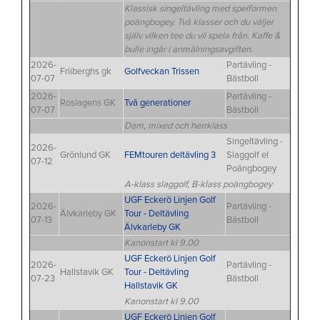
Klassisk singeltävling med spelformen
poängbogey. Två klasser och du väljer
själv vilken tee du vil spela från. Kaffe &
bulle ingår i anmälningsavgiften.
2026-
Partävling -
Friiberghs gk
Golfveckan Trissen
07-07
Bästboll
2026-
Partävling -
Roslagens GK
Två generationer
07-07
Bästboll
Dam, mixed och herrklass
Singeltävling -
2026-
Grönlund GK
FEMtouren deltävling 3
Slaggolf el
07-12
Poängbogey
A-klass slaggolf, B-klass poängbogey
UGF Eckerö Linjen Golf
2026-
Partävling -
Älvkarleby GK
Tour - Deltävling
07-13
Bästboll
Älvkarleby GK
Kanonstart kl 9.00
UGF Eckerö Linjen Golf
2026-
Partävling -
Hallstavik GK
Tour - Deltävling
07-23
Bästboll
Hallstavik GK
Kanonstart kl 9.00
UGF Eckerö Linjen Golf