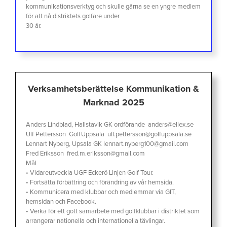
kommunikationsverktyg och skulle gärna se en yngre medlem
för att nå distriktets golfare under
30 år.
Verksamhetsberättelse Kommunikation &
Marknad 2025
Anders Lindblad, Hallstavik GK ordförande anders@ellex.se
Ulf Pettersson GolfUppsala ulf.pettersson@golfuppsala.se
Lennart Nyberg, Upsala GK lennart.nyberg100@gmail.com
Fred Eriksson fred.m.eriksson@gmail.com
Mål
• Vidareutveckla UGF Eckerö Linjen Golf Tour.
• Fortsätta förbättring och förändring av vår hemsida.
• Kommunicera med klubbar och medlemmar via GIT,
hemsidan och Facebook.
• Verka för ett gott samarbete med golfklubbar i distriktet som
arrangerar nationella och internationella tävlingar.