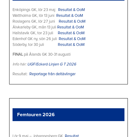
Enköpings GK, lör 23 maj
Resultat & OoM
Wattholma GK, lör 13 juni
Resultat & OoM
Roslagens GK, lör 27 juni
Resultat & OoM
Älvkarleby GK, mån 13 juli
Resultat & OoM
Hallstavik GK, tor 23 juli
Resultat & OoM
Edenhof GK ny, sön 26 juli
Resultat & OoM
Söderby, tor 30 juli
Resultat & OoM
FINAL
på Ålands GK 30-31 augusti
Info här:
UGF/Eckerö Linjen G T 2026
Resultat:
Reportage från deltävlingar
Femtouren 2026
Lör 9 maj – Johannesberg GK
Resultat