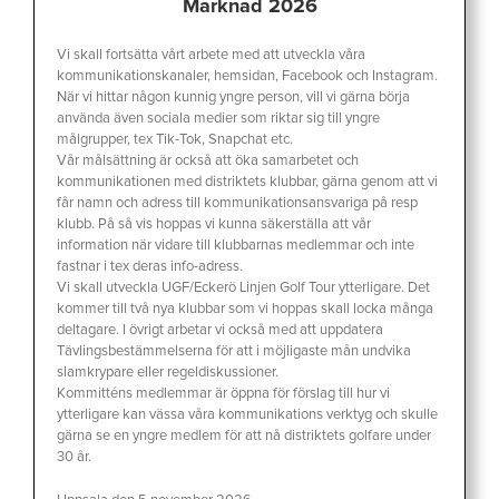
Marknad 2026
Vi skall fortsätta vårt arbete med att utveckla våra
kommunikationskanaler, hemsidan, Facebook och Instagram.
När vi hittar någon kunnig yngre person, vill vi gärna börja
använda även sociala medier som riktar sig till yngre
målgrupper, tex Tik-Tok, Snapchat etc.
Vår målsättning är också att öka samarbetet och
kommunikationen med distriktets klubbar, gärna genom att vi
får namn och adress till kommunikationsansvariga på resp
klubb. På så vis hoppas vi kunna säkerställa att vår
information när vidare till klubbarnas medlemmar och inte
fastnar i tex deras info-adress.
Vi skall utveckla UGF/Eckerö Linjen Golf Tour ytterligare. Det
kommer till två nya klubbar som vi hoppas skall locka många
deltagare. I övrigt arbetar vi också med att uppdatera
Tävlingsbestämmelserna för att i möjligaste mån undvika
slamkrypare eller regeldiskussioner.
Kommitténs medlemmar är öppna för förslag till hur vi
ytterligare kan vässa våra kommunikations verktyg och skulle
gärna se en yngre medlem för att nå distriktets golfare under
30 år.