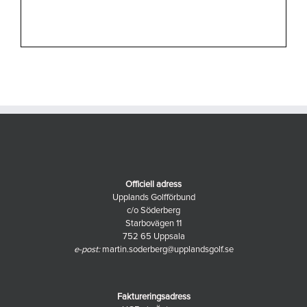
Officiell adress
Upplands Golfförbund
c/o Söderberg
Starbovägen 11
752 65 Uppsala
e-post:
martin.soderberg@upplandsgolf.se
Faktureringsadress