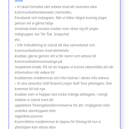
Mål
• Vi skall fortsätta vårt arbete med att utveckla våra
kommunikationskanaler, hemsidan,
Facebook och Instagram. När vi hittar någon kunnig yngre
person vill vi gärna börja
använda även sociala medier som riktar sig till yngre
målgrupper, tex Tik-Tok, Snapchat
etc.
• Vår målsättning är också att öka samarbetet och
kommunikationen med distriktets
klubbar, gärna genom att vi får namn och adress till
kommunikationsansvariga på
respektive klubb. På så vis hoppas vi kunna säkerställa att vår
information når vidare till
klubbarnas medlemmar och inte fastnar i deras info-adress.
• Vi ska utveckla UGF/Eckerö Linjen Golf Tour ytterligare. Det
kommer till två nya
klubbar som vi hoppas ska locka många deltagare. I övrigt
arbetar vi också med att
uppdatera Tävlingsbestämmelserna för att i möjligaste mån
undvika slamkrypare eller
regeldiskussioner.
Kommitténs medlemmar är öppna för förslag till hur vi
ytterligare kan vässa våra