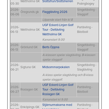
Wattholma GK
Slottsfrun/Slottsherren
05-30
Poängbogey
2026-
Singeltävling -
Öregrunds gk
Flaggtävling 2026
06-06
Slaggolf
Löpande start från kl 8
UGF Eckerö Linjen Golf
2026-
Partävling -
Wattholma GK
Tour - Deltävling
06-13
Bästboll
Wattholma GK
Kanonstart 9.00
2026-
Singeltävling -
Grönlund GK
Berts Öppna
06-13
Slaggolf
A-klassen spelar slagtävling, B-klassen
spelar slaggolf
2026-
Singeltävling -
Sigtuna GK
Midsommarpokalen
06-21
Slagtävling
A-klass spelar slagtävling och B-klass
spelar slaggolf.
UGF Eckerö Linjen Golf
2026-
Partävling -
Roslagen GK
Tour - Deltävling
06-27
Bästboll
Roslagen GK
Kanonstart kl 9.00
2026-
Stjärnurmakarna med
Partävling -
Enköpings GK