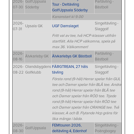
2026-
GolfUppsala
Partävling -
Tour - Deltävling
07-30
Söderby
Bästboll
GolfUppsala Söderby
Kanonstart kl 9.00
2026-
Singeltävling -
Upsala GK
UGF Damslaget
07-31
Slaggolf
Fritt val av tee, två HCP-klasser utifrån
startfält. Alla HCP välkomna, spela på
max 36. Välkommen!
2026-
Partävling -
Älvkarleby GK
Älvkarlebys GK Bästboll
08-16
Bästboll
2026-
Olandsbygdens
FÄRGTREAN, 27 håls
Singeltävling -
08-22
Golfklubb
tävling
Slaggolf
Första rond (9-hål) Herrar spelar från GUL
tee och Damer spelar från BLÅ tee. Andra
rond (9-hål) Herrar spelar från ​BLÅ tee
och Damer spelar från RÖD tee. Trjede
rond (9-hål) Herrar spelar från RÖD tee
och Damer spelar från ORANGE tee. Två
klasser, A och B. Flytande Hcp gräns för
lika många i båda.
2026-
FEMtouren 2026,
Singeltävling -
GolfUppsala
08-30
deltävling 4, Edenhof
Poängbogey