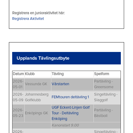
Registrera en junioraktivitet här:
Registrera Aktivitet
Upplands Tävlingsutbyte
Datum
Klubb
Tävling
Spelform
2026-
Partävling -
Vassunda GK
Vårstarten
05-01
Greensome
2026-
Johannesberg
Singeltävling -
FEMtouren deltävling 1
05-09
Golfklubb
Slaggolf
UGF Eckerö Linjen Golf
2026-
Partävling -
Enköpings GK
Tour - Deltävling
05-23
Bästboll
Enköping
Kanonstart 9.00
2026-
Singeltävling -