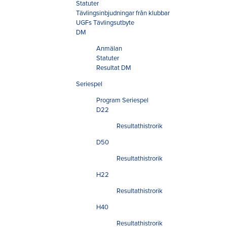
Statuter
Tävlingsinbjudningar från klubbar
UGFs Tävlingsutbyte
DM
Anmälan
Statuter
Resultat DM
Seriespel
Program Seriespel
D22
Resultathistrorik
D50
Resultathistrorik
H22
Resultathistrorik
H40
Resultathistrorik