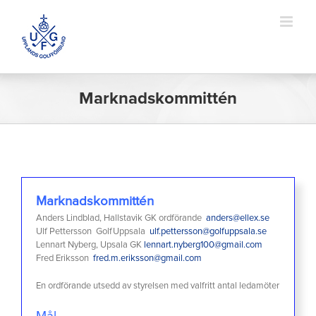
Fortsätt
till
innehållet
Marknadskommittén
Marknadskommittén
Anders Lindblad, Hallstavik GK ordförande
anders@ellex.se
Ulf Pettersson GolfUppsala
ulf.pettersson@golfuppsala.se
Lennart Nyberg, Upsala GK
lennart.nyberg100@gmail.com
Fred Eriksson
fred.m.eriksson@gmail.com
En ordförande utsedd av styrelsen med valfritt antal ledamöter