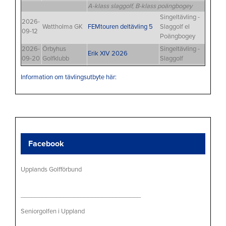
A-klass slaggolf, B-klass poängbogey
Singeltävling -
2026-
Wattholma GK
FEMtouren deltävling 5
Slaggolf el
09-12
Poängbogey
2026-
Örbyhus
Singeltävling -
Erik XIV 2026
09-20
Golfklubb
Slaggolf
Information om tävlingsutbyte här:
Facebook
Upplands Golfförbund
__________________________________
Seniorgolfen i Uppland