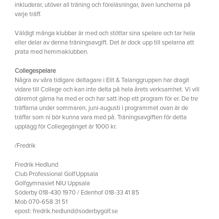
inkluderar, utöver all träning och föreläsningar, även luncherna på
varje träff.
Väldigt många klubbar är med och stöttar sina spelare och tar hela
eller delar av denna träningsavgift. Det är dock upp till spelarna att
prata med hemmaklubben.
Collegespelare
Några av våra tidigare deltagare i Elit & Talanggruppen har dragit
vidare till College och kan inte delta på hela årets verksamhet. Vi vill
däremot gärna ha med er och har satt ihop ett program för er. De tre
träffarna under sommaren, juni-augusti i programmet ovan är de
träffar som ni bör kunna vara med på. Träningsavgiften för detta
upplägg för Collegegänget är 1000 kr.
/Fredrik
Fredrik Hedlund
Club Professional GolfUppsala
Golfgymnasiet NIU Uppsala
Söderby 018-430 1970 / Edenhof 018-33 41 85
Mob 070-658 31 51
epost: fredrik.hedlund@soderbygolf.se