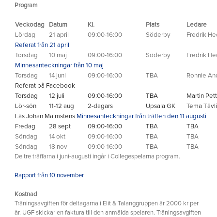
Program
Veckodag
Datum
Kl.
Plats
Ledare
Lördag
21 april
09:00-16:00
Söderby
Fredrik H
Referat från 21 april
Torsdag
10 maj
09:00-16:00
Söderby
Fredrik H
Minnesanteckningar från 10 maj
Torsdag
14 juni
09:00-16:00
TBA
Ronnie And
Referat på Facebook
Torsdag
12 juli
09:00-16:00
TBA
Martin Pett
Lör-sön
11-12 aug
2-dagars
Upsala GK
Tema Tävli
Läs Johan Malmstens
Minnesanteckningar från träffen den 11 augusti
Fredag
28 sept
09:00-16:00
TBA
TBA
Söndag
14 okt
09:00-16:00
TBA
TBA
Söndag
18 nov
09:00-16:00
TBA
TBA
De tre träffarna i juni-augusti ingår i Collegespelarna program.
Rapport från 10 november
Kostnad
Träningsavgiften för deltagarna i Elit & Talanggruppen är 2000 kr per
år. UGF skickar en faktura till den anmälda spelaren. Träningsavgiften