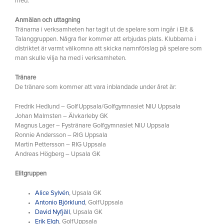
med.
Anmälan och uttagning
Tränarna i verksamheten har tagit ut de spelare som ingår i Elit &
Talanggruppen. Några fler kommer att erbjudas plats. Klubbarna i
distriktet är varmt välkomna att skicka namnförslag på spelare som
man skulle vilja ha med i verksamheten.
Tränare
De tränare som kommer att vara inblandade under året är:
Fredrik Hedlund – GolfUppsala/Golfgymnasiet NIU Uppsala
Johan Malmsten – Älvkarleby GK
Magnus Lager – Fystränare Golfgymnasiet NIU Uppsala
Ronnie Andersson – RIG Uppsala
Martin Pettersson – RIG Uppsala
Andreas Högberg – Upsala GK
Elitgruppen
Alice Sylvén
, Upsala GK
Antonio Björklund
, GolfUppsala
David Nyfjäll
, Upsala GK
Erik Elgh
, GolfUppsala