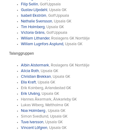
Filip Sellin
, GolfUppsala
Gustav Liljedahl
, Upsala GK
Isabell Ekström
, GolfUppsala
Nathalie Svensson
, Upsala GK
Tim Holmberg
, Upsala GK
Victoria Gräns
, GolfUppsala
William Lithander
, Roslagens GK Norrtälje
William Lugnfors Asplund,
Upsala GK
Talanggruppen
Albin Alstermark
, Roslagens GK Norrtälje
Alicia Roth
, Upsala GK
Christian Brekkan
, Upsala GK
Ella Kraft
, Upsala GK
Erik Koinberg, Arlandastad GK
Erik Ulväng
, Upsala GK
Hannes Åkermark, Älvkarleby GK
Lukas Wiberg, Wattholma GK
Noa Holmberg
, Upsala GK
Simon Svedlund, Upsala GK
Tuva Ivarsson
, Upsala GK
Vincent Löfgren
, Upsala GK