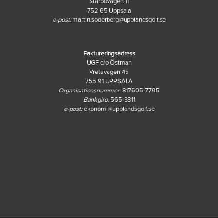
Starbovägen 11
752 65 Uppsala
e-post:
martin.soderberg@upplandsgolf.se
Faktureringsadress
UGF c/o Östman
Vretavägen 45
755 91 UPPSALA
Organisationsnummer:
817605-7795
Bankgiro:
565-3811
e-post:
ekonomi@upplandsgolf.se