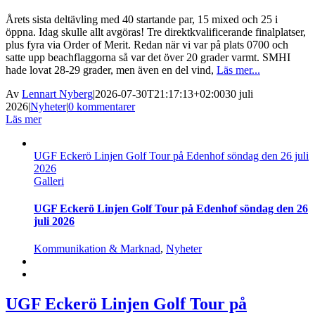
Årets sista deltävling med 40 startande par, 15 mixed och 25 i
öppna. Idag skulle allt avgöras! Tre direktkvalificerande finalplatser,
plus fyra via Order of Merit. Redan när vi var på plats 0700 och
satte upp beachflaggorna så var det över 20 grader varmt. SMHI
hade lovat 28-29 grader, men även en del vind,
Läs mer...
Av
Lennart Nyberg
|
2026-07-30T21:17:13+02:00
30 juli
2026
|
Nyheter
|
0 kommentarer
Läs mer
UGF Eckerö Linjen Golf Tour på Edenhof söndag den 26 juli
2026
Galleri
UGF Eckerö Linjen Golf Tour på Edenhof söndag den 26
juli 2026
Kommunikation & Marknad
,
Nyheter
UGF Eckerö Linjen Golf Tour på