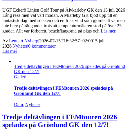
UGF Eckerö Linjen Golf Tour på Älvkarleby GK den 13 juli 2026
Lång resa men väl värt mödan. Älvkarleby GK bjöd upp till en
fantastisk dag med solsken och en frisk vind som gjorde att värmen
inte blev påträngande, trots att temperaturmätaren stod på över 25
grader. Allt var förberett, beachflaggorna på plats och
Läs mer...
Av
Lennart Nyberg
|
2026-07-15T16:32:57+02:00
15 juli
2026
|
Nyheter
|
0 kommentarer
Läs mer
Tredje deltävlingen i FEMtouren 2026 spelades på Grönlund
GK den 12/7!
Galleri
Tredje deltävlingen i FEMtouren 2026 spelades på
Grönlund GK den 12/7!
Dam
,
Nyheter
Tredje deltävlingen i FEMtouren 2026
spelades på Grönlund GK den 12/7!