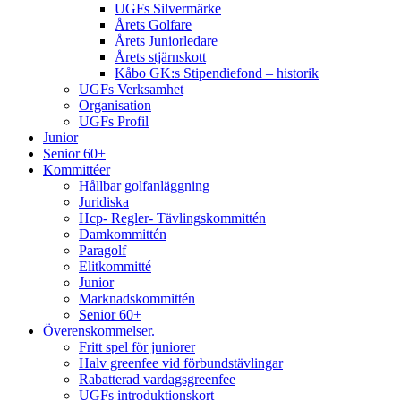
UGFs Silvermärke
Årets Golfare
Årets Juniorledare
Årets stjärnskott
Kåbo GK:s Stipendiefond – historik
UGFs Verksamhet
Organisation
UGFs Profil
Junior
Senior 60+
Kommittéer
Hållbar golfanläggning
Juridiska
Hcp- Regler- Tävlingskommittén
Damkommittén
Paragolf
Elitkommitté
Junior
Marknadskommittén
Senior 60+
Överenskommelser.
Fritt spel för juniorer
Halv greenfee vid förbundstävlingar
Rabatterad vardagsgreenfee
UGFs introduktionskort