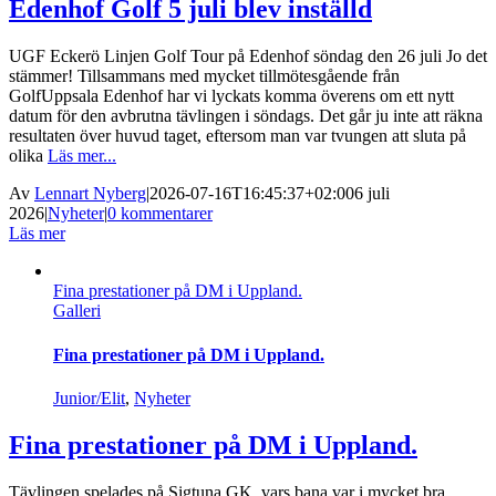
Edenhof Golf 5 juli blev inställd
UGF Eckerö Linjen Golf Tour på Edenhof söndag den 26 juli Jo det
stämmer! Tillsammans med mycket tillmötesgående från
GolfUppsala Edenhof har vi lyckats komma överens om ett nytt
datum för den avbrutna tävlingen i söndags. Det går ju inte att räkna
resultaten över huvud taget, eftersom man var tvungen att sluta på
olika
Läs mer...
Av
Lennart Nyberg
|
2026-07-16T16:45:37+02:00
6 juli
2026
|
Nyheter
|
0 kommentarer
Läs mer
Fina prestationer på DM i Uppland.
Galleri
Fina prestationer på DM i Uppland.
Junior/Elit
,
Nyheter
Fina prestationer på DM i Uppland.
Tävlingen spelades på Sigtuna GK, vars bana var i mycket bra