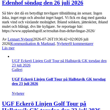
Edenhof söndag den 26 juli 2026
Så blev det då en betydligt trevligare tillställning än senast. Ingen
åska, inget regn och absolut inget hagel. Vi fick en dag med ganska
stark vind och växlande molnighet. Ibland solsken, jätteskönt, ibland
mulet och blåsigt, dvs lite kyligare. Se reportage här:
https://www.upplandsgolf.se/resultat-fran-deltavlingar-2026/
Av
Lennart Nyberg
|
2026-07-26T19:36:42+02:00
26 juli
2026
|
Kommunikation & Marknad
,
Nyheter
|
0 kommentarer
Läs mer
UGF Eckerö Linjen Golf Tour på Hallstavik GK torsdag den
23 juli 2026
Galleri
UGF Eckerö Linjen Golf Tour på Hallstavik GK torsdag
den 23 juli 2026
Nyheter
UGF Eckerö Linjen Golf Tour på