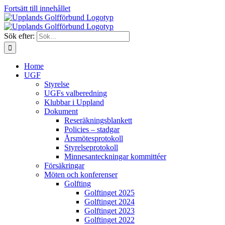
Fortsätt till innehållet
Sök efter:
Home
UGF
Styrelse
UGFs valberedning
Klubbar i Uppland
Dokument
Reseräkningsblankett
Policies – stadgar
Årsmötesprotokoll
Styrelseprotokoll
Minnesanteckningar kommittéer
Försäkringar
Möten och konferenser
Golfting
Golftinget 2025
Golftinget 2024
Golftinget 2023
Golftinget 2022