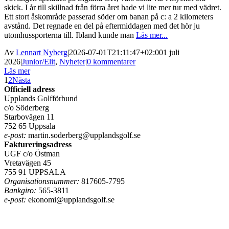
skick. I år till skillnad från förra året hade vi lite mer tur med vädret.
Ett stort åskområde passerad söder om banan på c: a 2 kilometers
avstånd. Det regnade en del på eftermiddagen med det hör ju
utomhussporterna till. Ibland kunde man
Läs mer...
Av
Lennart Nyberg
|
2026-07-01T21:11:47+02:00
1 juli
2026
|
Junior/Elit
,
Nyheter
|
0 kommentarer
Läs mer
1
2
Nästa
Officiell adress
Upplands Golfförbund
c/o Söderberg
Starbovägen 11
752 65 Uppsala
e-post:
martin.soderberg@upplandsgolf.se
Faktureringsadress
UGF c/o Östman
Vretavägen 45
755 91 UPPSALA
Organisationsnummer:
817605-7795
Bankgiro:
565-3811
e-post:
ekonomi@upplandsgolf.se