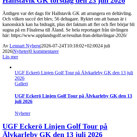
Hallstavik GK torsdag den 23 juli 2026
Äntligen var det dags för Hallstavik GK att arrangera en deltävling.
Och vilken succé det blev, 56 deltagare. Ryktet om att banan är i
kanonskick kan ha bidragit, plus det faktum att fler och fler börjar bli
sugna på en Fínalresa till Åland. Se hela reportaget från tävlingen
här: https://www.upplandsgolf.se/resultat-fran-deltavlingar-2026/
Av
Lennart Nyberg
|
2026-07-24T10:18:02+02:00
24 juli
2026
|
Nyheter
|
0 kommentarer
Läs mer
UGF Eckerö Linjen Golf Tour på Älvkarleby GK den 13 juli
2026
Galleri
UGF Eckerö Linjen Golf Tour på Älvkarleby GK den 13
juli 2026
Nyheter
UGF Eckerö Linjen Golf Tour på
Älvkarleby GK den 13 juli 2026