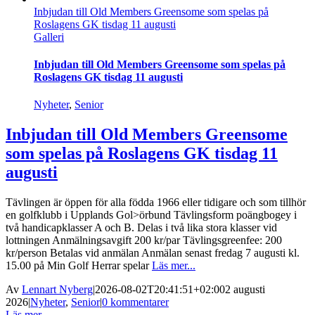
Inbjudan till Old Members Greensome som spelas på
Roslagens GK tisdag 11 augusti
Galleri
Inbjudan till Old Members Greensome som spelas på
Roslagens GK tisdag 11 augusti
Nyheter
,
Senior
Inbjudan till Old Members Greensome
som spelas på Roslagens GK tisdag 11
augusti
Tävlingen är öppen för alla födda 1966 eller tidigare och som tillhör
en golfklubb i Upplands Gol>örbund Tävlingsform poängbogey i
två handicapklasser A och B. Delas i två lika stora klasser vid
lottningen Anmälningsavgift 200 kr/par Tävlingsgreenfee: 200
kr/person Betalas vid anmälan Anmälan senast fredag 7 augusti kl.
15.00 på Min Golf Herrar spelar
Läs mer...
Av
Lennart Nyberg
|
2026-08-02T20:41:51+02:00
2 augusti
2026
|
Nyheter
,
Senior
|
0 kommentarer
Läs mer