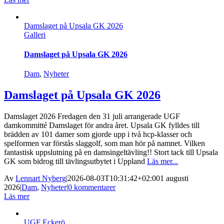
Damslaget på Upsala GK 2026
Galleri
Damslaget på Upsala GK 2026
Dam
,
Nyheter
Damslaget på Upsala GK 2026
Damslaget 2026 Fredagen den 31 juli arrangerade UGF
damkommitté Damslaget för andra året. Upsala GK fylldes till
brädden av 101 damer som gjorde upp i två hcp-klasser och
spelformen var förstås slaggolf, som man hör på namnet. Vilken
fantastisk uppslutning på en damsingeltävling!! Stort tack till Upsala
GK som bidrog till tävlingsutbytet i Uppland
Läs mer...
Av
Lennart Nyberg
|
2026-08-03T10:31:42+02:00
1 augusti
2026
|
Dam
,
Nyheter
|
0 kommentarer
Läs mer
UGF Eckerö