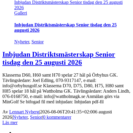
Inbjudan Distriktsmästerskap Senior tisdag den 25 augusti
2026
Galleri
Inbjudan Distriktsmästerskap Senior tisdag den 25
augusti 2026
Nyheter
,
Senior
Inbjudan Distriktsmästerskap Senior
tisdag den 25 augusti 2026
Klasserna D60, H60 samt H70 spelar 27 hål på Örbyhus GK.
Tävlingsledare: Joel Edling, 070-9317147, e-mail:
info@orbyhusgolf.se Klasserna D70, D75, D80, H75, H80 samt
H85 spelar 18 hål på Wattholma GK. Tävlingsledare: Anders Lindh,
076-0168750, e-mail: info@wattholmagk.se Anmälan görs via
MinGolf Se bifogad fil med inbjudan: Inbjudan pdf-fil
Av
Lennart Nyberg
|
2026-08-06T20:41:35+02:00
6 augusti
2026
|
Nyheter
,
Senior
|
0 kommentarer
Läs mer