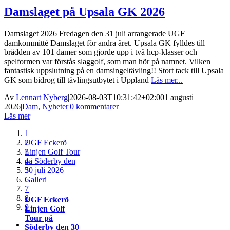
Damslaget på Upsala GK 2026
Damslaget 2026 Fredagen den 31 juli arrangerade UGF
damkommitté Damslaget för andra året. Upsala GK fylldes till
brädden av 101 damer som gjorde upp i två hcp-klasser och
spelformen var förstås slaggolf, som man hör på namnet. Vilken
fantastisk uppslutning på en damsingeltävling!! Stort tack till Upsala
GK som bidrog till tävlingsutbytet i Uppland
Läs mer...
Av
Lennart Nyberg
|
2026-08-03T10:31:42+02:00
1 augusti
2026
|
Dam
,
Nyheter
|
0 kommentarer
Läs mer
1
UGF Eckerö
2
Linjen Golf Tour
3
på Söderby den
4
30 juli 2026
5
Galleri
6
7
8
UGF Eckerö
9
Linjen Golf
Tour på
Söderby den 30