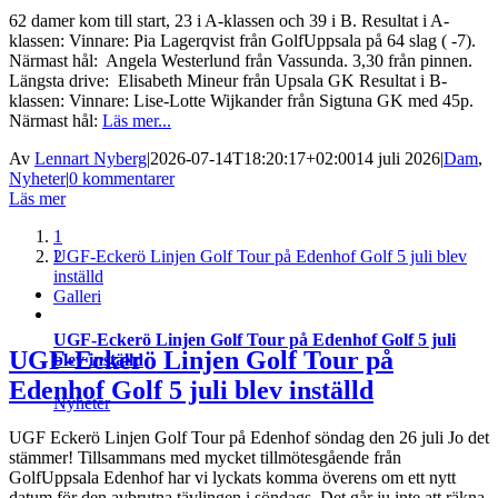
62 damer kom till start, 23 i A-klassen och 39 i B. Resultat i A-
klassen: Vinnare: Pia Lagerqvist från GolfUppsala på 64 slag ( -7).
Närmast hål: Angela Westerlund från Vassunda. 3,30 från pinnen.
Längsta drive: Elisabeth Mineur från Upsala GK Resultat i B-
klassen: Vinnare: Lise-Lotte Wijkander från Sigtuna GK med 45p.
Närmast hål:
Läs mer...
Av
Lennart Nyberg
|
2026-07-14T18:20:17+02:00
14 juli 2026
|
Dam
,
Nyheter
|
0 kommentarer
Läs mer
1
UGF-Eckerö Linjen Golf Tour på Edenhof Golf 5 juli blev
2
inställd
Galleri
UGF-Eckerö Linjen Golf Tour på Edenhof Golf 5 juli
UGF-Eckerö Linjen Golf Tour på
blev inställd
Edenhof Golf 5 juli blev inställd
Nyheter
UGF Eckerö Linjen Golf Tour på Edenhof söndag den 26 juli Jo det
stämmer! Tillsammans med mycket tillmötesgående från
GolfUppsala Edenhof har vi lyckats komma överens om ett nytt
datum för den avbrutna tävlingen i söndags. Det går ju inte att räkna