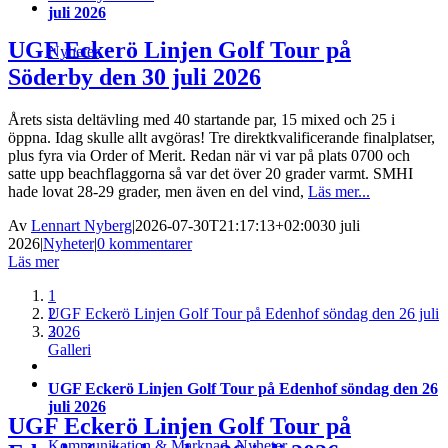
juli 2026
UGF Eckerö Linjen Golf Tour på
Nyheter
Söderby den 30 juli 2026
Årets sista deltävling med 40 startande par, 15 mixed och 25 i
öppna. Idag skulle allt avgöras! Tre direktkvalificerande finalplatser,
plus fyra via Order of Merit. Redan när vi var på plats 0700 och
satte upp beachflaggorna så var det över 20 grader varmt. SMHI
hade lovat 28-29 grader, men även en del vind,
Läs mer...
Av
Lennart Nyberg
|
2026-07-30T21:17:13+02:00
30 juli
2026
|
Nyheter
|
0 kommentarer
Läs mer
1
UGF Eckerö Linjen Golf Tour på Edenhof söndag den 26 juli
2
2026
3
Galleri
UGF Eckerö Linjen Golf Tour på Edenhof söndag den 26
juli 2026
UGF Eckerö Linjen Golf Tour på
Kommunikation & Marknad
,
Nyheter