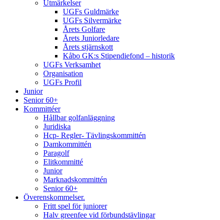
Utmärkelser
UGFs Guldmärke
UGFs Silvermärke
Årets Golfare
Årets Juniorledare
Årets stjärnskott
Kåbo GK:s Stipendiefond – historik
UGFs Verksamhet
Organisation
UGFs Profil
Junior
Senior 60+
Kommittéer
Hållbar golfanläggning
Juridiska
Hcp- Regler- Tävlingskommittén
Damkommittén
Paragolf
Elitkommitté
Junior
Marknadskommittén
Senior 60+
Överenskommelser.
Fritt spel för juniorer
Halv greenfee vid förbundstävlingar