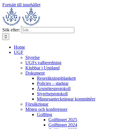
Fortsätt till innehållet
Sök efter:
Home
UGF
Styrelse
UGFs valberedning
Klubbar i Uppland
Dokument
Reseräkningsblankett
Policies – stadgar
Årsmötesprotokoll
Styrelseprotokoll
Minnesanteckningar kommittéer
Försäkringar
Möten och konferenser
Golfting
Golftinget 2025
Golftinget 2024