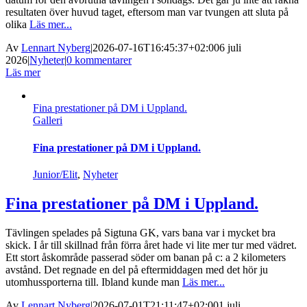
resultaten över huvud taget, eftersom man var tvungen att sluta på
olika
Läs mer...
Av
Lennart Nyberg
|
2026-07-16T16:45:37+02:00
6 juli
2026
|
Nyheter
|
0 kommentarer
Läs mer
Fina prestationer på DM i Uppland.
Galleri
Fina prestationer på DM i Uppland.
Junior/Elit
,
Nyheter
Fina prestationer på DM i Uppland.
Tävlingen spelades på Sigtuna GK, vars bana var i mycket bra
skick. I år till skillnad från förra året hade vi lite mer tur med vädret.
Ett stort åskområde passerad söder om banan på c: a 2 kilometers
avstånd. Det regnade en del på eftermiddagen med det hör ju
utomhussporterna till. Ibland kunde man
Läs mer...
Av
Lennart Nyberg
|
2026-07-01T21:11:47+02:00
1 juli