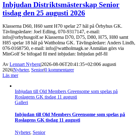
Inbjudan Distriktsmästerskap Senior
tisdag den 25 augusti 2026
Klasserna D60, H60 samt H70 spelar 27 hål på Örbyhus GK.
Tävlingsledare: Joel Edling, 070-9317147, e-mail:
info@orbyhusgolf.se Klasserna D70, D75, D80, H75, H80 samt
H85 spelar 18 hål på Wattholma GK. Tävlingsledare: Anders Lindh,
076-0168750, e-mail: info@wattholmagk.se Anmälan görs via
MinGolf Se bifogad fil med inbjudan: Inbjudan pdf-fil
Av
Lennart Nyberg
|
2026-08-06T20:41:35+02:00
6 augusti
2026
|
Nyheter
,
Senior
|
0 kommentarer
Läs mer
Inbjudan till Old Members Greensome som spelas på
Roslagens GK tisdag 11 augusti
Galleri
Inbjudan till Old Members Greensome som spelas på
Roslagens GK tisdag 11 augusti
Nyheter
,
Senior