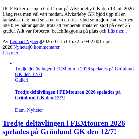
UGF Eckerö Linjen Golf Tour på Älvkarleby GK den 13 juli 2026
Lång resa men väl värt mödan. Älvkarleby GK bjöd upp till en
fantastisk dag med solsken och en frisk vind som gjorde att värmen
inte blev påträngande, trots att temperaturmätaren stod på över 25
grader. Allt var förberett, beachflaggorna på plats och
Läs mer...
Av
Lennart Nyberg
|
2026-07-15T16:32:57+02:00
15 juli
2026
|
Nyheter
|
0 kommentarer
Läs mer
Tredje deltävlingen i FEMtouren 2026 spelades på Grönlund
GK den 12/7!
Galleri
Tredje deltävlingen i FEMtouren 2026 spelades på
Grönlund GK den 12/7!
Dam
,
Nyheter
Tredje deltävlingen i FEMtouren 2026
spelades på Grönlund GK den 12/7!