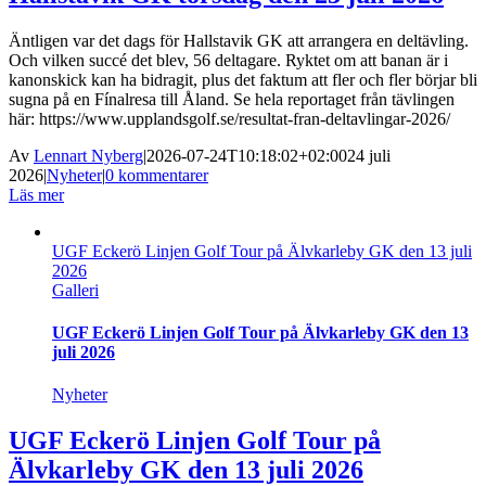
Äntligen var det dags för Hallstavik GK att arrangera en deltävling.
Och vilken succé det blev, 56 deltagare. Ryktet om att banan är i
kanonskick kan ha bidragit, plus det faktum att fler och fler börjar bli
sugna på en Fínalresa till Åland. Se hela reportaget från tävlingen
här: https://www.upplandsgolf.se/resultat-fran-deltavlingar-2026/
Av
Lennart Nyberg
|
2026-07-24T10:18:02+02:00
24 juli
2026
|
Nyheter
|
0 kommentarer
Läs mer
UGF Eckerö Linjen Golf Tour på Älvkarleby GK den 13 juli
2026
Galleri
UGF Eckerö Linjen Golf Tour på Älvkarleby GK den 13
juli 2026
Nyheter
UGF Eckerö Linjen Golf Tour på
Älvkarleby GK den 13 juli 2026