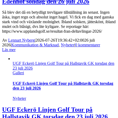
Edenhof söndag den 26 juli 2026
Så blev det då en betydligt trevligare tillställning än senast. Ingen
åska, inget regn och absolut inget hagel. Vi fick en dag med ganska
stark vind och växlande molnighet. Ibland solsken, jätteskönt, ibland
mulet och blåsigt, dvs lite kyligare. Se reportage här:
https://www.upplandsgolf.se/resultat-fran-deltavlingar-2026/
Av
Lennart Nyberg
|
2026-07-26T19:36:42+02:00
26 juli
2026
|
Kommunikation & Marknad
,
Nyheter
|
0 kommentarer
Läs mer
UGF Eckerö Linjen Golf Tour på Hallstavik GK torsdag den
23 juli 2026
Galleri
UGF Eckerö Linjen Golf Tour på Hallstavik GK torsdag
den 23 juli 2026
Nyheter
UGF Eckerö Linjen Golf Tour på
Hallstavik GK torsdag den 23 juli 2026