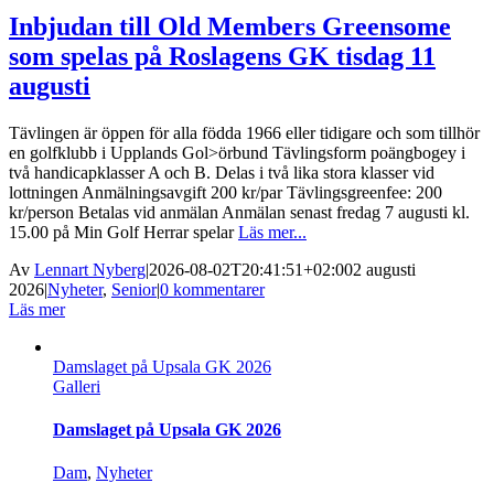
Inbjudan till Old Members Greensome
som spelas på Roslagens GK tisdag 11
augusti
Tävlingen är öppen för alla födda 1966 eller tidigare och som tillhör
en golfklubb i Upplands Gol>örbund Tävlingsform poängbogey i
två handicapklasser A och B. Delas i två lika stora klasser vid
lottningen Anmälningsavgift 200 kr/par Tävlingsgreenfee: 200
kr/person Betalas vid anmälan Anmälan senast fredag 7 augusti kl.
15.00 på Min Golf Herrar spelar
Läs mer...
Av
Lennart Nyberg
|
2026-08-02T20:41:51+02:00
2 augusti
2026
|
Nyheter
,
Senior
|
0 kommentarer
Läs mer
Damslaget på Upsala GK 2026
Galleri
Damslaget på Upsala GK 2026
Dam
,
Nyheter