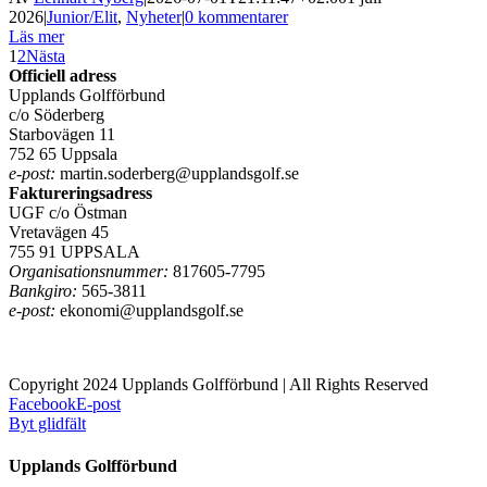
2026
|
Junior/Elit
,
Nyheter
|
0 kommentarer
Läs mer
1
2
Nästa
Officiell adress
Upplands Golfförbund
c/o Söderberg
Starbovägen 11
752 65 Uppsala
e-post:
martin.soderberg@upplandsgolf.se
Faktureringsadress
UGF c/o Östman
Vretavägen 45
755 91 UPPSALA
Organisationsnummer:
817605-7795
Bankgiro:
565-3811
e-post:
ekonomi@upplandsgolf.se
Copyright 2024 Upplands Golfförbund | All Rights Reserved
Facebook
E-post
Byt glidfält
Upplands Golfförbund