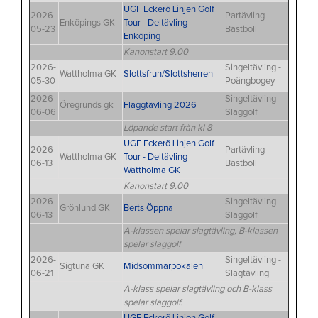
UGF Eckerö Linjen Golf
2026-
Partävling -
Enköpings GK
Tour - Deltävling
05-23
Bästboll
Enköping
Kanonstart 9.00
2026-
Singeltävling -
Wattholma GK
Slottsfrun/Slottsherren
05-30
Poängbogey
2026-
Singeltävling -
Öregrunds gk
Flaggtävling 2026
06-06
Slaggolf
Löpande start från kl 8
UGF Eckerö Linjen Golf
2026-
Partävling -
Wattholma GK
Tour - Deltävling
06-13
Bästboll
Wattholma GK
Kanonstart 9.00
2026-
Singeltävling -
Grönlund GK
Berts Öppna
06-13
Slaggolf
A-klassen spelar slagtävling, B-klassen
spelar slaggolf
2026-
Singeltävling -
Sigtuna GK
Midsommarpokalen
06-21
Slagtävling
A-klass spelar slagtävling och B-klass
spelar slaggolf.