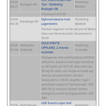
UGF Eckerö Linjen Golf
2026-
Partävling -
Roslagen GK
Tour - Deltävling
06-27
Bästboll
Roslagen GK
Kanonstart kl 9.00
2026-
Stjärnurmakarna med
Partävling -
Enköpings GK
06-30
Lagerströms
Bästboll
Förutom lagpriser så blir det pris till Bäste
Dam och Herre (scratch). Kanonstart kl
10.00
GOLFUTBYTE
2026-
Hallstaviks
Partävling -
UPPLAND, 2-manna
07-04
Golfklubb
Scramble
scramble
Deltagande: Alla med handicap (HCP) är
välkomna. Spelare med högre handicap
än 36 spelar på HCP 36. Max antal lag:
36 lag får delta, och övriga anmälda lag
hamnar på reservlistan. Starttid:
Kanonstart kl. 09:00. Avgifter: Ingår i
golfutbytet Uppland Tävlingsavgift: 250
SEK För ej anslutna klubbar betalar
deltagarna också tävlingsgreenfee: 300
SEK
UGF Eckerö Linjen Golf
2026-
GolfUppsala
Partävling -