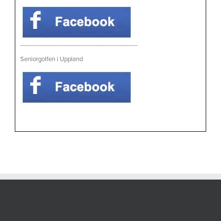
__________________________________
Seniorgolfen i Uppland