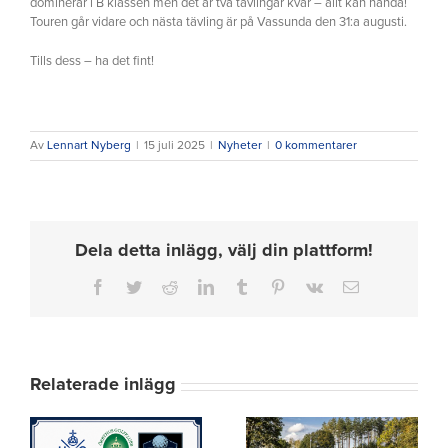
dominerar i B klassen men det är två tävlingar kvar – allt kan hända!
Touren går vidare och nästa tävling är på Vassunda den 31:a augusti.
Tills dess – ha det fint!
Av
Lennart Nyberg
|
15 juli 2025
|
Nyheter
|
0 kommentarer
Dela detta inlägg, välj din plattform!
Facebook
Twitter
Reddit
LinkedIn
Tumblr
Pinterest
Vk
E-
post
Relaterade inlägg
Inbjudan till Old
Members
Greensome som