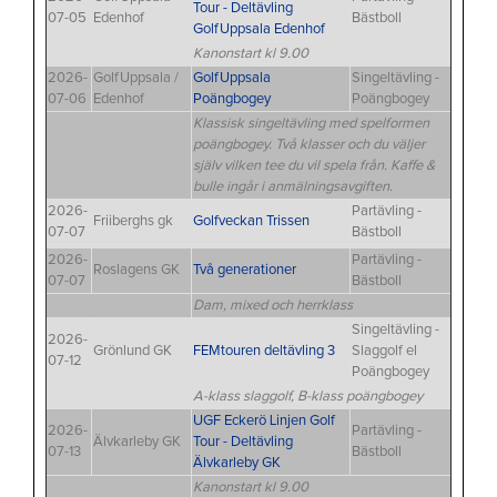
Tour - Deltävling
07-05
Edenhof
Bästboll
GolfUppsala Edenhof
Kanonstart kl 9.00
2026-
GolfUppsala /
GolfUppsala
Singeltävling -
07-06
Edenhof
Poängbogey
Poängbogey
Klassisk singeltävling med spelformen
poängbogey. Två klasser och du väljer
själv vilken tee du vil spela från. Kaffe &
bulle ingår i anmälningsavgiften.
2026-
Partävling -
Friiberghs gk
Golfveckan Trissen
07-07
Bästboll
2026-
Partävling -
Roslagens GK
Två generationer
07-07
Bästboll
Dam, mixed och herrklass
Singeltävling -
2026-
Grönlund GK
FEMtouren deltävling 3
Slaggolf el
07-12
Poängbogey
A-klass slaggolf, B-klass poängbogey
UGF Eckerö Linjen Golf
2026-
Partävling -
Älvkarleby GK
Tour - Deltävling
07-13
Bästboll
Älvkarleby GK
Kanonstart kl 9.00