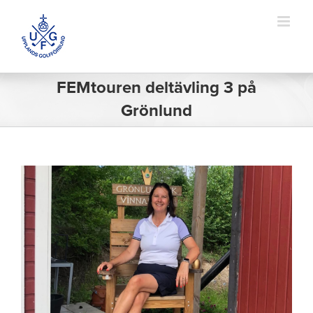
Fortsätt
till
innehållet
FEMtouren deltävling 3 på
Grönlund
Visa
större
bild