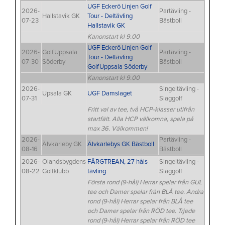
UGF Eckerö Linjen Golf
2026-
Partävling -
Hallstavik GK
Tour - Deltävling
07-23
Bästboll
Hallstavik GK
Kanonstart kl 9.00
UGF Eckerö Linjen Golf
2026-
GolfUppsala
Partävling -
Tour - Deltävling
07-30
Söderby
Bästboll
GolfUppsala Söderby
Kanonstart kl 9.00
2026-
Singeltävling -
Upsala GK
UGF Damslaget
07-31
Slaggolf
Fritt val av tee, två HCP-klasser utifrån
startfält. Alla HCP välkomna, spela på
max 36. Välkommen!
2026-
Partävling -
Älvkarleby GK
Älvkarlebys GK Bästboll
08-16
Bästboll
2026-
Olandsbygdens
FÄRGTREAN, 27 håls
Singeltävling -
08-22
Golfklubb
tävling
Slaggolf
Första rond (9-hål) Herrar spelar från GUL
tee och Damer spelar från BLÅ tee. Andra
rond (9-hål) Herrar spelar från ​BLÅ tee
och Damer spelar från RÖD tee. Trjede
rond (9-hål) Herrar spelar från RÖD tee