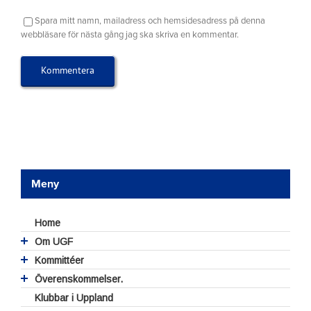
Spara mitt namn, mailadress och hemsidesadress på denna
webbläsare för nästa gång jag ska skriva en kommentar.
Meny
Home
Om UGF
Styrelse
Kommittéer
UGFs valberedning
Hållbar golfanläggning
Överenskommelser.
Dokument
Aktuellt från Hållbar golfanläggning
Juridiska
Reseräkningsblankett
Försäkringar
GEO-certifiering
Fritt spel för juniorer
Klubbar i Uppland
Hcp- Regler- Tävlingskommittén
Policies – stadgar
Multifunktionella golfanläggningar
Möten och konferenser
Halv greenfee vid förbundstävlingar
Årsmötesprotokoll
Regler & hcp