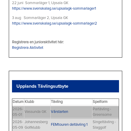
22 juni Sommarläger 1, Upsala GK
https://www.svenskalag.se/upsalagk-sommarlager1
3 aug Sommarläger 2, Upsala GK
https://www.svenskalag.se/upsalagk-sommarlager2
Registrera en junioraktivitet här:
Registrera Aktivitet
Upplands Tävlingsutbyte
Datum
Klubb
Tävling
Spelform
2026-
Partävling -
Vassunda GK
Vårstarten
05-01
Greensome
2026-
Johannesberg
Singeltävling -
FEMtouren deltävling 1
05-09
Golfklubb
Slaggolf