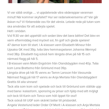
Vi var sååå oroliga …. vi uppdaterade våra väderappar varannan
minut! När kommer skyfallet? Hur ser radarsekvenserna ut? Var går
åskan nu? Vi förberedde oss för det värsta. Letade reda på tutan som
ska användas för att avbryta spelet.
Helt i onödan.
Vid 11:30 var det uppehåll och sedan blev det bara bättre! Det blev en
varm eftermiddag med mycket sol, fin golf och glada spelare!
47 damer kom till start. I A-klassen vann Elisabeth Mineur från
Upsaka GK med 39p, tvåa blev hemmaspelaren Johanna Wernryd
med 38p. Elisabeth tog också hem längsta drive på hål 15 och
närmast flagg på hål 5.
I B-klassen vann Malin Engström från Olandsbygden med 40p. Tvåa
kom Lena Brattemo från Grönlund med 39p.
Längsta drive på hål 15 vanns av Tamm Larsson från Vassunda
Närmast flagg på hål 17 vanns av Anja Mertala från Olandsbygden!
Grattis till alla vinnare!
Tack alla som kom och spelade och tack till Grönlund som ställde upp
med bana i kalasform, sponsring av priser och hjälp med allt möjligt
och tack till Karin och Tonco som höll öppet för oss!!
Tack också till UGF som skänkt bollar till prisbordet.
Angela Vesterlund leder Order Of Merit i A-klassen och Anja Mertala