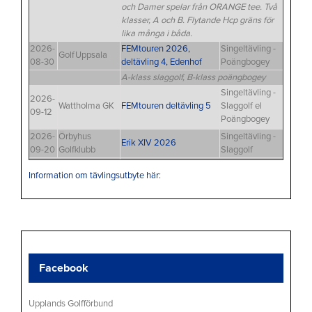
och Damer spelar från ORANGE tee. Två
klasser, A och B. Flytande Hcp gräns för
lika många i båda.
2026-
FEMtouren 2026,
Singeltävling -
GolfUppsala
08-30
deltävling 4, Edenhof
Poängbogey
A-klass slaggolf, B-klass poängbogey
Singeltävling -
2026-
Wattholma GK
FEMtouren deltävling 5
Slaggolf el
09-12
Poängbogey
2026-
Örbyhus
Singeltävling -
Erik XIV 2026
09-20
Golfklubb
Slaggolf
Information om tävlingsutbyte här:
Facebook
Upplands Golfförbund