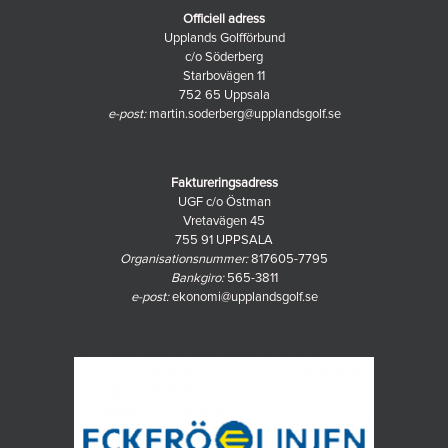
Officiell adress
Upplands Golfförbund
c/o Söderberg
Starbovägen 11
752 65 Uppsala
e-post:
martin.soderberg@upplandsgolf.se
Faktureringsadress
UGF c/o Östman
Vretavägen 45
755 91 UPPSALA
Organisationsnummer:
817605-7795
Bankgiro:
565-3811
e-post:
ekonomi@upplandsgolf.se