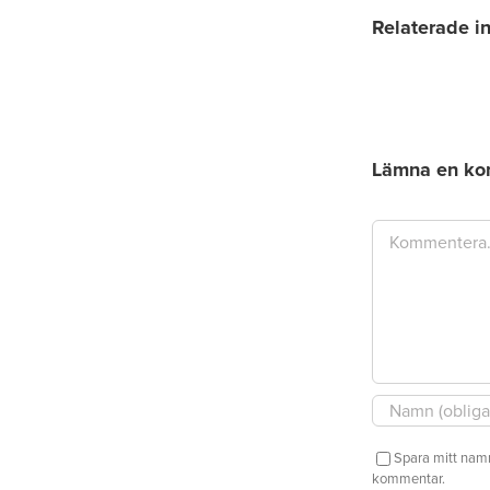
Relaterade i
Inbjud
Distri
Senior
tisdag
Lämna en ko
den
25
august
Kommentar
2026
Spara mitt namn
kommentar.