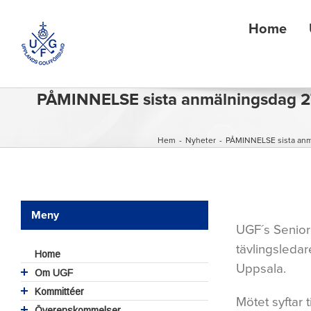
Fortsätt
till
Home
innehållet
PÅMINNELSE sista anmälningsdag 27 
Hem
-
Nyheter
-
PÅMINNELSE sista anmäl
Visa
större
Meny
bild
UGF´s Senior 
tävlingsledar
Home
Uppsala.
Om UGF
Styrelse
Kommittéer
Mötet syftar 
UGFs valberedning
Hållbar golfanläggning
Överenskommelser.