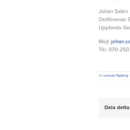
Johan Salén
Ordförande S
Upplands Go
Mejl:
johan.s
Tfn: 070-250
Av
Lennart Nyberg
Dela detta 