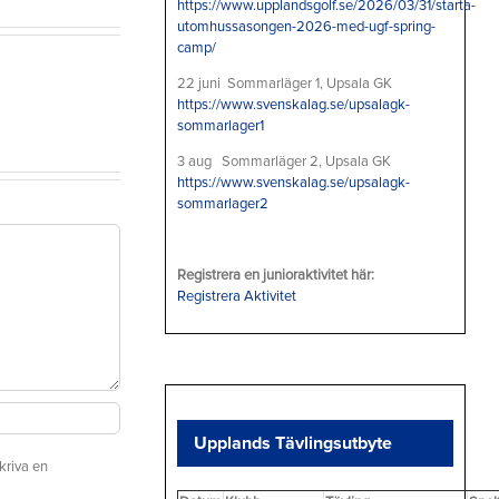
https://www.upplandsgolf.se/2026/03/31/starta-
Eckerö
utomhussasongen-2026-med-ugf-spring-
camp/
Linjen
Golf
22 juni Sommarläger 1, Upsala GK
https://www.svenskalag.se/upsalagk-
Tour
sommarlager1
på
3 aug Sommarläger 2, Upsala GK
Edenhof
https://www.svenskalag.se/upsalagk-
söndag
sommarlager2
den
26
Registrera en junioraktivitet här:
juli
Registrera Aktivitet
2026
Upplands Tävlingsutbyte
kriva en