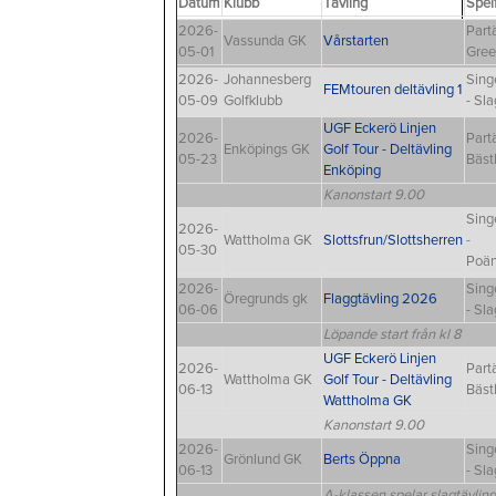
Datum
Klubb
Tävling
Spel
2026-
Partä
Vassunda GK
Vårstarten
05-01
Gre
2026-
Johannesberg
Sing
FEMtouren deltävling 1
05-09
Golfklubb
- Sla
UGF Eckerö Linjen
2026-
Partä
Enköpings GK
Golf Tour - Deltävling
05-23
Bäst
Enköping
Kanonstart 9.00
Sing
2026-
Wattholma GK
Slottsfrun/Slottsherren
-
05-30
Poä
2026-
Sing
Öregrunds gk
Flaggtävling 2026
06-06
- Sla
Löpande start från kl 8
UGF Eckerö Linjen
2026-
Partä
Wattholma GK
Golf Tour - Deltävling
06-13
Bäst
Wattholma GK
Kanonstart 9.00
2026-
Sing
Grönlund GK
Berts Öppna
06-13
- Sla
A-klassen spelar slagtävling