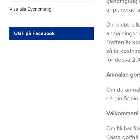
genomgång av
är planerad a
Visa alla Evenemang
Din klubb ell
anmälningsda
UGF på Facebook
Träffen är ko
så är kostna
för dessa 20
Anmälan görs
Om du anmäl
då din Senio
Välkommen!
Om Ni har fr
Bästa golfhä