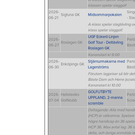
klassen spelar slaggolf
2026-
Sing
Sigtuna GK
Midsommarpokalen
06-21
- Sla
A-klass spelar slagtävling o
klass spelar slaggolf.
UGF Eckerö Linjen
2026-
Partä
Roslagen GK
Golf Tour - Deltävling
06-27
Bäst
Roslagen GK
Kanonstart kl 9.00
2026-
Stjärnurmakarna med
Partä
Enköpings GK
06-30
Lagerströms
Bäst
Förutom lagpriser så blir det p
Bäste Dam och Herre (scratc
Kanonstart kl 10.00
GOLFUTBYTE
2026-
Hallstaviks
Partä
UPPLAND, 2-manna
07-04
Golfklubb
Scra
scramble
Deltagande: Alla med hand
(HCP) är välkomna. Spelar
högre handicap än 36 spela
HCP 36. Max antal lag: 36 l
delta, och övriga anmälda l