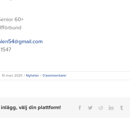
enior 60+
lfförbund
alen54@gmail.com
 1547
|
10 mars 2025
|
Nyheter
|
0 kommentarer
inlägg, välj din plattform!
Facebook
Twitter
Reddit
LinkedI
Tu
Inbjudan