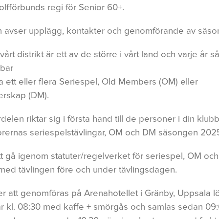
lfförbunds regi för Senior 60+.
n avser upplägg, kontakter och genomförande av säso
vårt distrikt är ett av de större i vårt land och varje år 
bbar
 ett eller flera Seriespel, Old Members (OM) eller
erskap (DM).
delen riktar sig i första hand till de personer i din klub
orernas seriespelstävlingar, OM och DM säsongen 202
t gå igenom statuter/regelverket för seriespel, OM oc
med tävlingen före och under tävlingsdagen.
 att genomföras på Arenahotellet i Gränby, Uppsala l
rtar kl. 08:30 med kaffe + smörgås och samlas sedan 09: