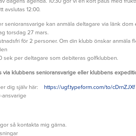
 dagens agenda. 10:30 gör vi en kort paus med frukts
tt avslutas 12:00.
er senioransvarige kan anmäla deltagare via länk dom er
g torsdag 27 mars.
stnadsfri för 2 personer. Om din klubb önskar anmäla fl
den
0 sek per deltagare som debiteras golfklubben.
 via klubbens senioransvarige eller klubbens expediti
er dig själv här:
https://ugf.typeform.com/to/cDrnZJXf
r-ansvarige
ågor så kontakta mig gärna.
lsningar