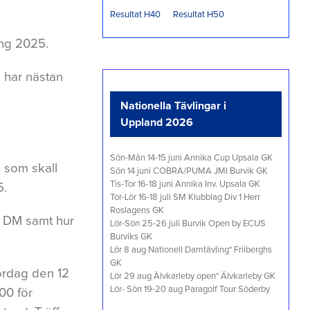
Resultat H40
Resultat H50
ng 2025.
så har nästan
Nationella Tävlingar i
Uppland 2026
Sön-Mån 14-15 juni Annika Cup Upsala GK
b som skall
Sön 14 juni COBRA/PUMA JMI Burvik GK
Tis-Tor 16-18 juni Annika Inv. Upsala GK
5.
Tor-Lör 16-18 juli SM Klubblag Div 1 Herr
Roslagens GK
h DM samt hur
Lör-Sön 25-26 juli Burvik Open by ECUS
Burviks GK
Lör 8 aug Nationell Damtävling* Friiberghs
GK
ördag den 12
Lör 29 aug Älvkarleby open* Älvkarleby GK
Lör- Sön 19-20 aug Paragolf Tour Söderby
00 för