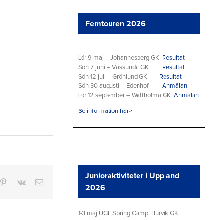
Femtouren 2026
Lör 9 maj – Johannesberg GK
Resultat
Sön 7 juni – Vassunda GK
Resultat
Sön 12 juli – Grönlund GK
Resultat
Sön 30 augusti – Edenhof
Anmälan
Lör 12 september – Wattholma GK
Anmälan
Se information här>
Junioraktiviteter i Uppland
n
mblr
Pinterest
Vk
E-
2026
post
1-3 maj UGF Spring Camp, Burvik GK
UGF