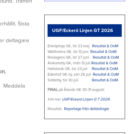
tund. Träffen
hållit. Sista
UGF/Eckerö Linjen GT 2026
er deltagare
Enköpings GK, lör 23 maj
Resultat & OoM
Wattholma GK, lör 13 juni
Resultat & OoM
Roslagens GK, lör 27 juni
Resultat & OoM
Älvkarleby GK, mån 13 juli
Resultat & OoM
Hallstavik GK, tor 23 juli
Resultat & OoM
on.
Edenhof GK ny, sön 26 juli
Resultat & OoM
Söderby, tor 30 juli
Resultat & OoM
Meddela
FINAL
på Ålands GK 30-31 augusti
Info här:
UGF/Eckerö Linjen G T 2026
Resultat:
Reportage från deltävlingar