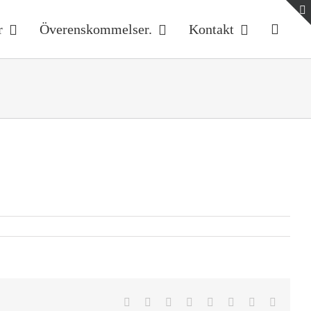
r
Överenskommelser.
Kontakt
Facebook
Twitter
Reddit
LinkedIn
Tumblr
Pinterest
Vk
E-