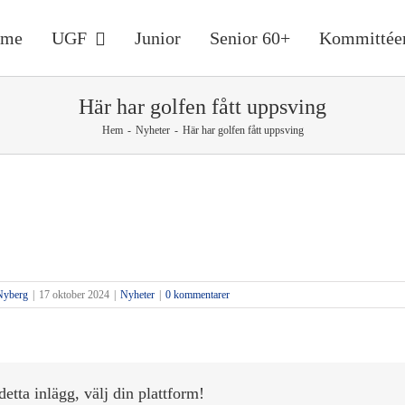
ome
UGF
Junior
Senior 60+
Kommittée
Här har golfen fått uppsving
Hem
-
Nyheter
-
Här har golfen fått uppsving
enior 60+
Nyberg
|
17 oktober 2024
|
Nyheter
|
0 kommentarer
detta inlägg, välj din plattform!