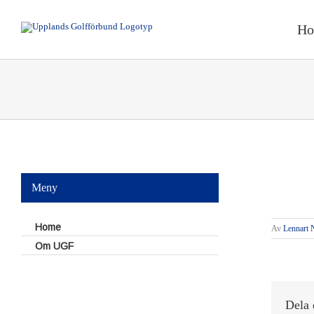
Fortsätt
till
H
innehållet
Visa
större
Meny
bild
S
Home
Av
Lennart 
Om UGF
Dela 