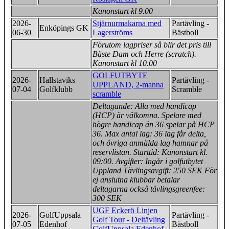
Kanonstart kl 9.00
2026-
Stjärnurmakarna med
Partävling -
Enköpings GK
06-30
Lagerströms
Bästboll
Förutom lagpriser så blir det pris till
Bäste Dam och Herre (scratch).
Kanonstart kl 10.00
GOLFUTBYTE
2026-
Hallstaviks
Partävling -
UPPLAND, 2-manna
07-04
Golfklubb
Scramble
scramble
Deltagande: Alla med handicap
(HCP) är välkomna. Spelare med
högre handicap än 36 spelar på HCP
36. Max antal lag: 36 lag får delta,
och övriga anmälda lag hamnar på
reservlistan. Starttid: Kanonstart kl.
09:00. Avgifter: Ingår i golfutbytet
Uppland Tävlingsavgift: 250 SEK För
ej anslutna klubbar betalar
deltagarna också tävlingsgreenfee:
300 SEK
UGF Eckerö Linjen
2026-
GolfUppsala
Partävling -
Golf Tour - Deltävling
07-05
Edenhof
Bästboll
GolfUppsala Edenhof