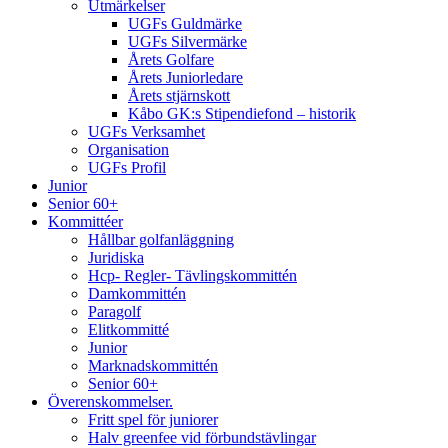
Utmärkelser
UGFs Guldmärke
UGFs Silvermärke
Årets Golfare
Årets Juniorledare
Årets stjärnskott
Kåbo GK:s Stipendiefond – historik
UGFs Verksamhet
Organisation
UGFs Profil
Junior
Senior 60+
Kommittéer
Hållbar golfanläggning
Juridiska
Hcp- Regler- Tävlingskommittén
Damkommittén
Paragolf
Elitkommitté
Junior
Marknadskommittén
Senior 60+
Överenskommelser.
Fritt spel för juniorer
Halv greenfee vid förbundstävlingar