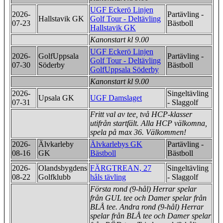
UGF Eckerö Linjen
2026-
Partävling -
Hallstavik GK
Golf Tour - Deltävling
07-23
Bästboll
Hallstavik GK
Kanonstart kl 9.00
UGF Eckerö Linjen
2026-
GolfUppsala
Partävling -
Golf Tour - Deltävling
07-30
Söderby
Bästboll
GolfUppsala Söderby
Kanonstart kl 9.00
2026-
Singeltävling
Upsala GK
UGF Damslaget
07-31
- Slaggolf
Fritt val av tee, två HCP-klasser
utifrån startfält. Alla HCP välkomna,
spela på max 36. Välkommen!
2026-
Älvkarleby
Älvkarlebys GK
Partävling -
08-16
GK
Bästboll
Bästboll
2026-
Olandsbygdens
FÄRGTREAN, 27
Singeltävling
08-22
Golfklubb
håls tävling
- Slaggolf
Första rond (9-hål) Herrar spelar
från GUL tee och Damer spelar från
BLÅ tee. Andra rond (9-hål) Herrar
spelar från ​BLÅ tee och Damer spelar