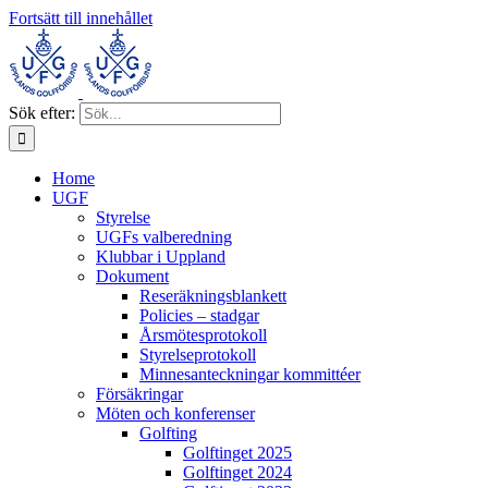
Fortsätt till innehållet
Sök efter:
Home
UGF
Styrelse
UGFs valberedning
Klubbar i Uppland
Dokument
Reseräkningsblankett
Policies – stadgar
Årsmötesprotokoll
Styrelseprotokoll
Minnesanteckningar kommittéer
Försäkringar
Möten och konferenser
Golfting
Golftinget 2025
Golftinget 2024