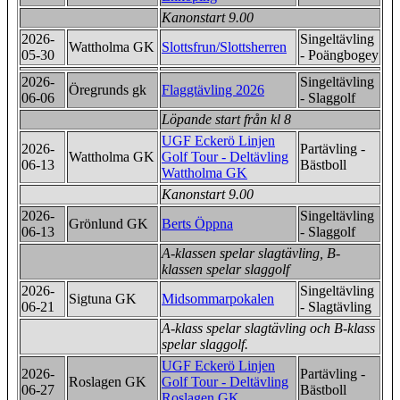
Kanonstart 9.00
2026-
Singeltävling
Wattholma GK
Slottsfrun/Slottsherren
05-30
- Poängbogey
2026-
Singeltävling
Öregrunds gk
Flaggtävling 2026
06-06
- Slaggolf
Löpande start från kl 8
UGF Eckerö Linjen
2026-
Partävling -
Wattholma GK
Golf Tour - Deltävling
06-13
Bästboll
Wattholma GK
Kanonstart 9.00
2026-
Singeltävling
Grönlund GK
Berts Öppna
06-13
- Slaggolf
A-klassen spelar slagtävling, B-
klassen spelar slaggolf
2026-
Singeltävling
Sigtuna GK
Midsommarpokalen
06-21
- Slagtävling
A-klass spelar slagtävling och B-klass
spelar slaggolf.
UGF Eckerö Linjen
2026-
Partävling -
Roslagen GK
Golf Tour - Deltävling
06-27
Bästboll
Roslagen GK