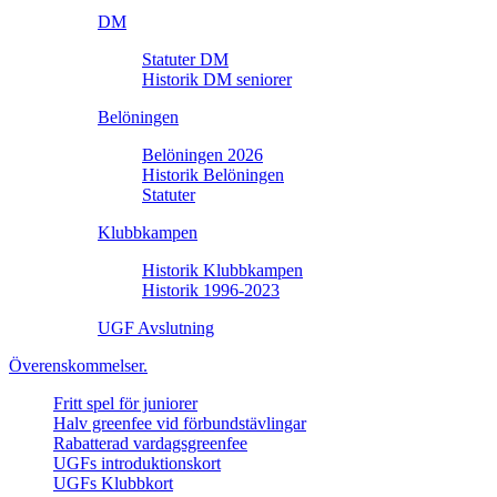
DM
Statuter DM
Historik DM seniorer
Belöningen
Belöningen 2026
Historik Belöningen
Statuter
Klubbkampen
Historik Klubbkampen
Historik 1996-2023
UGF Avslutning
Överenskommelser.
Fritt spel för juniorer
Halv greenfee vid förbundstävlingar
Rabatterad vardagsgreenfee
UGFs introduktionskort
UGFs Klubbkort