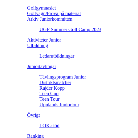
Golfgymnasiet
Golfvagn/Prova på material
Arkiv Juniorkommittén
UGF Summer Golf Camp 2023
Aktiviteter Junior
Utbildning
Ledarutbildningar
Juniortävlingar
Tävlingsprogram Junior
Distriktsmatcher
Rajder Kopp
Teen Cup
Teen Tour
Upplands Juniortour
Övrigt
LOK-stöd
Ranking