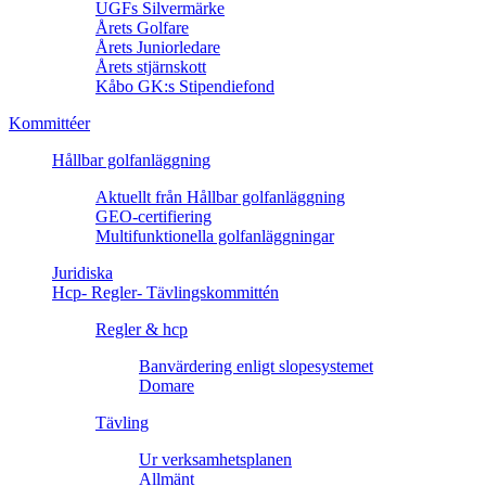
UGFs Silvermärke
Årets Golfare
Årets Juniorledare
Årets stjärnskott
Kåbo GK:s Stipendiefond
Kommittéer
Hållbar golfanläggning
Aktuellt från Hållbar golfanläggning
GEO-certifiering
Multifunktionella golfanläggningar
Juridiska
Hcp- Regler- Tävlingskommittén
Regler & hcp
Banvärdering enligt slopesystemet
Domare
Tävling
Ur verksamhetsplanen
Allmänt