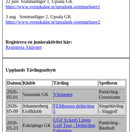
22 juni Sommarläger 1, Upsala GK
https://www.svenskalag.se/upsalagk-sommarlager1
3 aug Sommarläger 2, Upsala GK
https://www.svenskalag.se/upsalagk-sommarlager2
Registrera en junioraktivitet här:
Registrera Aktivitet
Upplands Tävlingsutbyte
Datum
Klubb
Tävling
Spelform
2026-
Partävling -
Vassunda GK
Vårstarten
05-01
Greensome
2026-
Johannesberg
FEMtouren deltävling
Singeltävling
05-09
Golfklubb
1
- Slaggolf
UGF Eckerö Linjen
2026-
Partävling -
Enköpings GK
Golf Tour - Deltävling
05-23
Bästboll
Enköping