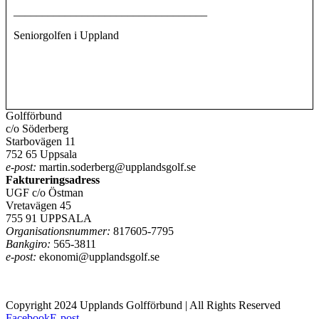
__________________________________
Seniorgolfen i Uppland
Golfförbund
c/o Söderberg
Starbovägen 11
752 65 Uppsala
e-post:
martin.soderberg@upplandsgolf.se
Faktureringsadress
UGF c/o Östman
Vretavägen 45
755 91 UPPSALA
Organisationsnummer:
817605-7795
Bankgiro:
565-3811
e-post:
ekonomi@upplandsgolf.se
Copyright 2024 Upplands Golfförbund | All Rights Reserved
Facebook
E-post