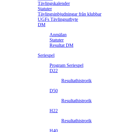
Tävlingskalender
Statuter
Tävlingsinbjudningar från klubbar
UGFs Tävlingsutbyte
DM
Anmälan
Statuter
Resultat DM
Seriespel
Program Seriespel
D22
Resultathistrorik
D50
Resultathistrorik
H22
Resultathistrorik
H40