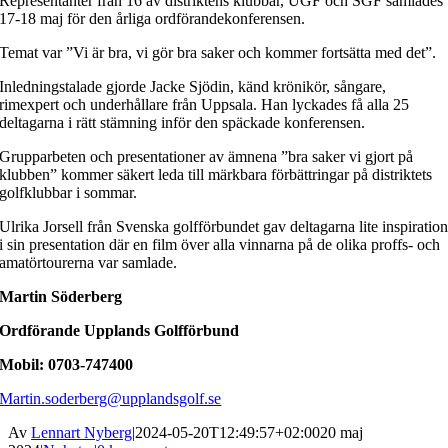
Representanter från 16 av distriktens klubbar, UGF och SGF samlades
17-18 maj för den årliga ordförandekonferensen.
Temat var ”Vi är bra, vi gör bra saker och kommer fortsätta med det”.
Inledningstalade gjorde Jacke Sjödin, känd krönikör, sångare,
rimexpert och underhållare från Uppsala. Han lyckades få alla 25
deltagarna i rätt stämning inför den späckade konferensen.
Grupparbeten och presentationer av ämnena ”bra saker vi gjort på
klubben” kommer säkert leda till märkbara förbättringar på distriktets
golfklubbar i sommar.
Ulrika Jorsell från Svenska golfförbundet gav deltagarna lite inspiratio
i sin presentation där en film över alla vinnarna på de olika proffs- och
amatörtourerna var samlade.
Martin Söderberg
Ordförande Upplands Golfförbund
Mobil: 0703-747400
Martin.soderberg@upplandsgolf.se
Av
Lennart Nyberg
|
2024-05-20T12:49:57+02:00
20 maj