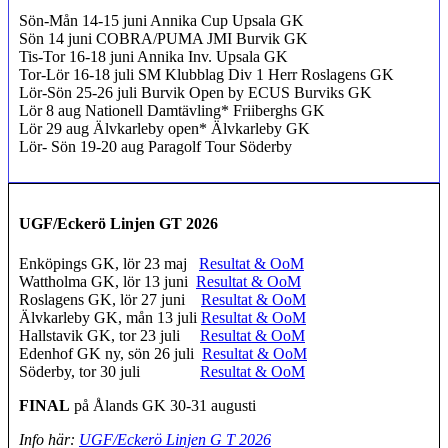
Sön-Mån 14-15 juni Annika Cup Upsala GK
Sön 14 juni COBRA/PUMA JMI Burvik GK
Tis-Tor 16-18 juni Annika Inv. Upsala GK
Tor-Lör 16-18 juli SM Klubblag Div 1 Herr Roslagens GK
Lör-Sön 25-26 juli Burvik Open by ECUS Burviks GK
Lör 8 aug Nationell Damtävling* Friiberghs GK
Lör 29 aug Älvkarleby open* Älvkarleby GK
Lör- Sön 19-20 aug Paragolf Tour Söderby
UGF/Eckerö Linjen GT 2026
Enköpings GK, lör 23 maj
Resultat & OoM
Wattholma GK, lör 13 juni
Resultat & OoM
Roslagens GK, lör 27 juni
Resultat & OoM
Älvkarleby GK, mån 13 juli
Resultat & OoM
Hallstavik GK, tor 23 juli
Resultat & OoM
Edenhof GK ny, sön 26 juli
Resultat & OoM
Söderby, tor 30 juli
Resultat & OoM
FINAL
på Ålands GK 30-31 augusti
Info här:
UGF/Eckerö Linjen G T 2026