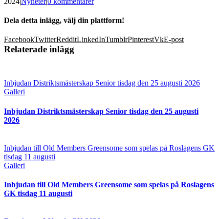
2024
|
Nyheter
|
0 kommentarer
Dela detta inlägg, välj din plattform!
Facebook
Twitter
Reddit
LinkedIn
Tumblr
Pinterest
Vk
E-post
Relaterade inlägg
Inbjudan Distriktsmästerskap Senior tisdag den 25 augusti 2026
Galleri
Inbjudan Distriktsmästerskap Senior tisdag den 25 augusti
2026
Inbjudan till Old Members Greensome som spelas på Roslagens GK
tisdag 11 augusti
Galleri
Inbjudan till Old Members Greensome som spelas på Roslagens
GK tisdag 11 augusti