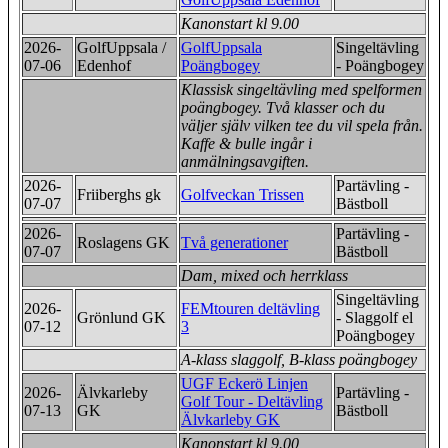
Kanonstart kl 9.00
2026-
GolfUppsala /
GolfUppsala
Singeltävling
07-06
Edenhof
Poängbogey
- Poängbogey
Klassisk singeltävling med spelformen
poängbogey. Två klasser och du
väljer själv vilken tee du vil spela från.
Kaffe & bulle ingår i
anmälningsavgiften.
2026-
Partävling -
Friiberghs gk
Golfveckan Trissen
07-07
Bästboll
2026-
Partävling -
Roslagens GK
Två generationer
07-07
Bästboll
Dam, mixed och herrklass
Singeltävling
2026-
FEMtouren deltävling
Grönlund GK
- Slaggolf el
07-12
3
Poängbogey
A-klass slaggolf, B-klass poängbogey
UGF Eckerö Linjen
2026-
Älvkarleby
Partävling -
Golf Tour - Deltävling
07-13
GK
Bästboll
Älvkarleby GK
Kanonstart kl 9.00