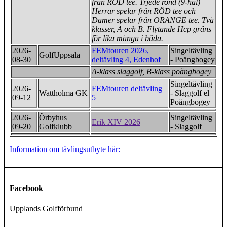
från RÖD tee. Trjede rond (9-hål)
Herrar spelar från RÖD tee och
Damer spelar från ORANGE tee. Två
klasser, A och B. Flytande Hcp gräns
för lika många i båda.
2026-
FEMtouren 2026,
Singeltävling
GolfUppsala
08-30
deltävling 4, Edenhof
- Poängbogey
A-klass slaggolf, B-klass poängbogey
Singeltävling
2026-
FEMtouren deltävling
Wattholma GK
- Slaggolf el
09-12
5
Poängbogey
2026-
Örbyhus
Singeltävling
Erik XIV 2026
09-20
Golfklubb
- Slaggolf
Information om tävlingsutbyte här:
Facebook
Upplands Golfförbund