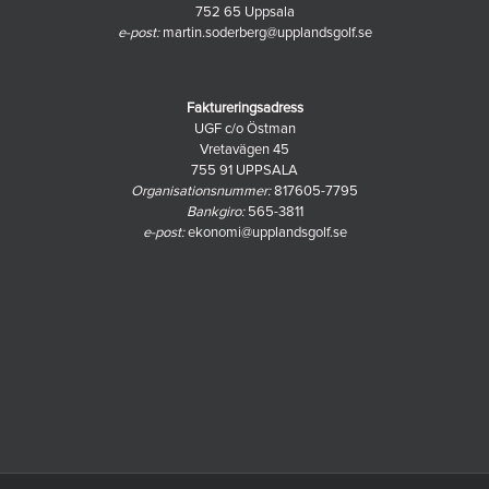
Historik 1996-2023
Resultathistorik
Resultathistorik
752 65 Uppsala
e-post:
martin.soderberg@upplandsgolf.se
Faktureringsadress
UGF c/o Östman
Vretavägen 45
755 91 UPPSALA
Organisationsnummer:
817605-7795
Bankgiro:
565-3811
e-post:
ekonomi@upplandsgolf.se