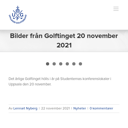
Fortsätt
till
innehållet
Bilder från Golftinget 20 november
2021
Visa
större
Det årliga Golftinget hölls i år på Studenternas konferenslokaler i
bild
Uppsala den 20 november.
Av
Lennart Nyberg
|
22 november 2021
|
Nyheter
|
0 kommentarer