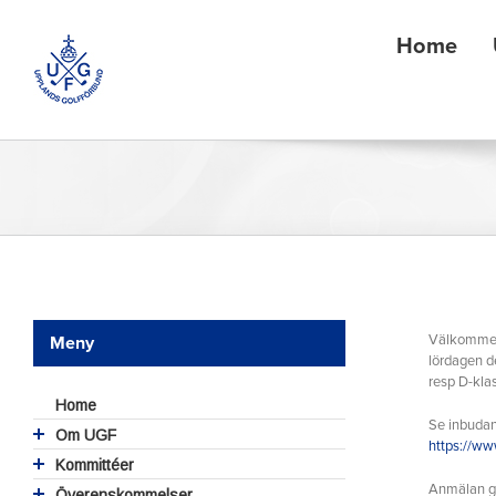
Fortsätt
till
Home
innehållet
Visa
större
Välkommen 
Meny
bild
lördagen d
resp D-kla
Home
Se inbudan
Om UGF
https://ww
Styrelse
Kommittéer
UGFs valberedning
Anmälan gö
Hållbar golfanläggning
Överenskommelser.