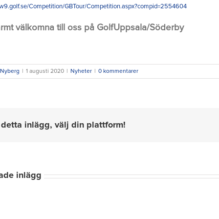
ww9.golf.se/Competition/GBTour/Competition.aspx?compid=2554604
armt välkomna till oss på GolfUppsala/Söderby
 Nyberg
|
1 augusti 2020
|
Nyheter
|
0 kommentarer
detta inlägg, välj din plattform!
Inbjudan
till
ade inlägg
Old
Inbjudan
Members
Distriktsmästerskap
Greensome
Dams
Senior