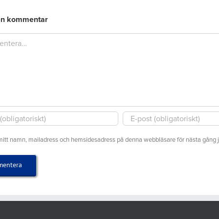
som
på
tisdag
spelas
Upsa
en kommentar
den
på
GK
25
r
Roslagens
2026
augusti
GK
2026
tisdag
11
augusti
mitt namn, mailadress och hemsidesadress på denna webbläsare för nästa gång 