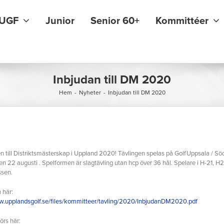
UGF
Junior
Senior 60+
Kommittéer
Inbjudan till DM 2020
Hem
-
Nyheter
-
Inbjudan till DM 2020
till Distriktsmästerskap i Uppland 2020! Tävlingen spelas på GolfUppsala / Sö
en 22 augusti . Spelformen är slagtävling utan hcp över 36 hål. Spelare i H-21, 
ssen.
 här:
w.upplandsgolf.se/files/kommitteer/tavling/2020/InbjudanDM2020.pdf
rs här: