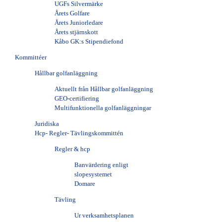
UGFs Silvermärke
Årets Golfare
Årets Juniorledare
Årets stjärnskott
Kåbo GK:s Stipendiefond
Kommittéer
Hållbar golfanläggning
Aktuellt från Hållbar golfanläggning
GEO-certifiering
Multifunktionella golfanläggningar
Juridiska
Hcp- Regler- Tävlingskommittén
Regler & hcp
Banvärdering enligt
slopesystemet
Domare
Tävling
Ur verksamhetsplanen