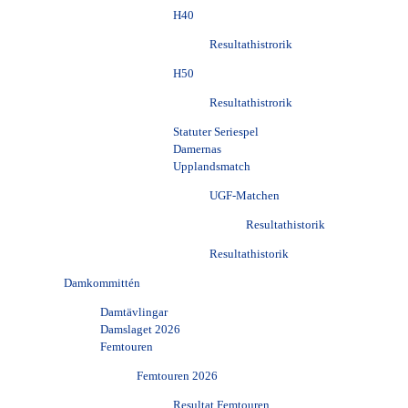
H40
Resultathistrorik
H50
Resultathistrorik
Statuter Seriespel
Damernas
Upplandsmatch
UGF-Matchen
Resultathistorik
Resultathistorik
Damkommittén
Damtävlingar
Damslaget 2026
Femtouren
Femtouren 2026
Resultat Femtouren