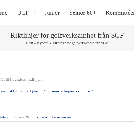
ome
UGF
Junior
Senior 60+
Kommittée
Riktlinjer för golfverksamhet från SGF
Hem
-
Nyheter
-
Riktlinjer för golfverksamhet från SGF
Golfförbundets riktlinjer:
f.se/for-klubben/radgivning/Corona-riktlinjer-for-klubbar/
Nyberg
|
30 mars 2020
|
Nyheter
|
0 kommentarer