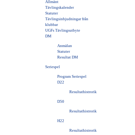
Allmänt
Tävlingskalender
Statuter
Tävlingsinbjudningar från
klubbar
UGFs Tävlingsutbyte
DM
Anmälan
Statuter
Resultat DM
Seriespel
Program Seriespel
D22
Resultathistrorik
D50
Resultathistrorik
H22
Resultathistrorik