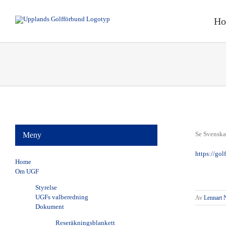
Fortsätt
till
H
innehållet
Visa
större
Se Svenska 
Meny
bild
https://gol
Home
Om UGF
Styrelse
UGFs valberedning
Av
Lennart 
Dokument
Reseräkningsblankett