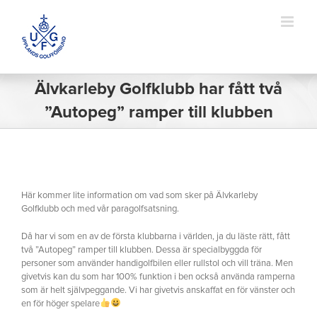
Fortsätt
till
innehållet
Älvkarleby Golfklubb har fått två
”Autopeg” ramper till klubben
Visa
större
Här kommer lite information om vad som sker på Älvkarleby
bild
Golfklubb och med vår paragolfsatsning.
Då har vi som en av de första klubbarna i världen, ja du läste rätt, fått
två ”Autopeg” ramper till klubben. Dessa är specialbyggda för
personer som använder handigolfbilen eller rullstol och vill träna. Men
givetvis kan du som har 100% funktion i ben också använda ramperna
som är helt självpeggande. Vi har givetvis anskaffat en för vänster och
en för höger spelare