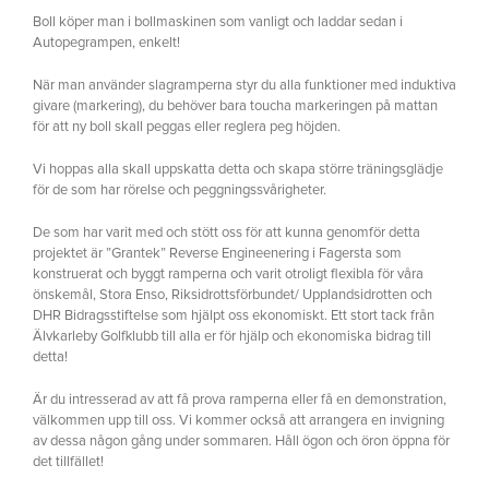
Boll köper man i bollmaskinen som vanligt och laddar sedan i
Autopegrampen, enkelt!
När man använder slagramperna styr du alla funktioner med induktiva
givare (markering), du behöver bara toucha markeringen på mattan
för att ny boll skall peggas eller reglera peg höjden.
Vi hoppas alla skall uppskatta detta och skapa större träningsglädje
för de som har rörelse och peggningssvårigheter.
De som har varit med och stött oss för att kunna genomför detta
projektet är ”Grantek” Reverse Engineenering i Fagersta som
konstruerat och byggt ramperna och varit otroligt flexibla för våra
önskemål, Stora Enso, Riksidrottsförbundet/ Upplandsidrotten och
DHR Bidragsstiftelse som hjälpt oss ekonomiskt. Ett stort tack från
Älvkarleby Golfklubb till alla er för hjälp och ekonomiska bidrag till
detta!
Är du intresserad av att få prova ramperna eller få en demonstration,
välkommen upp till oss. Vi kommer också att arrangera en invigning
av dessa någon gång under sommaren. Håll ögon och öron öppna för
det tillfället!