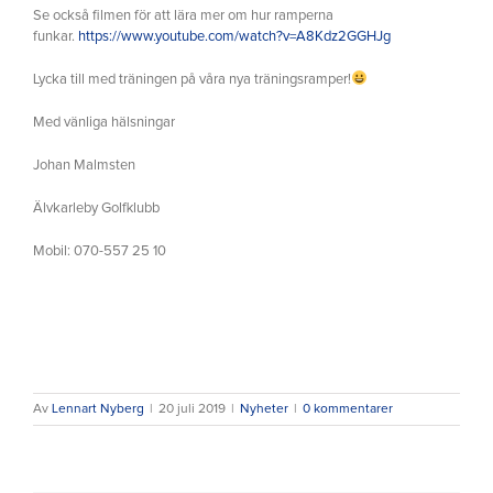
Se också filmen för att lära mer om hur ramperna
funkar.
https://www.youtube.com/watch?v=A8Kdz2GGHJg
Lycka till med träningen på våra nya träningsramper!
Med vänliga hälsningar
Johan Malmsten
Älvkarleby Golfklubb
Mobil: 070-557 25 10
Av
Lennart Nyberg
|
20 juli 2019
|
Nyheter
|
0 kommentarer