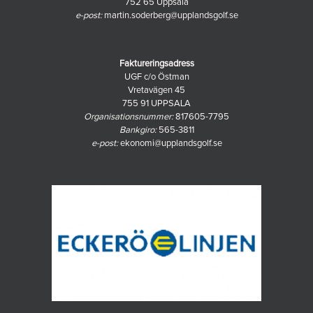
752 65 Uppsala
e-post:
martin.soderberg@upplandsgolf.se
Faktureringsadress
UGF c/o Östman
Vretavägen 45
755 91 UPPSALA
Organisationsnummer:
817605-7795
Bankgiro:
565-3811
e-post:
ekonomi@upplandsgolf.se