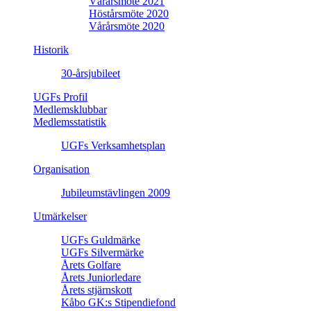
Vårårsmöte 2021
Höstårsmöte 2020
Vårårsmöte 2020
Historik
30-årsjubileet
UGFs Profil
Medlemsklubbar
Medlemsstatistik
UGFs Verksamhetsplan
Organisation
Jubileumstävlingen 2009
Utmärkelser
UGFs Guldmärke
UGFs Silvermärke
Årets Golfare
Årets Juniorledare
Årets stjärnskott
Kåbo GK:s Stipendiefond