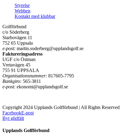
Styrelse
Webben
Kontakt med klubbar
Golfförbund
c/o Söderberg
Starbovägen 11
752 65 Uppsala
e-post:
martin.soderberg@upplandsgolf.se
Faktureringsadress
UGF c/o Östman
Vretavägen 45
755 91 UPPSALA
Organisationsnummer:
817605-7795
Bankgiro:
565-3811
e-post:
ekonomi@upplandsgolf.se
Copyright 2024 Upplands Golfförbund | All Rights Reserved
Facebook
E-post
Byt glidfält
Upplands Golfförbund