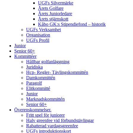
UGFs Silvermärke
Årets Golfare
Årets Juniorledare
Årets stjärnskott
Kåbo GK:s Stipendiefond – historik
UGFs Verksamhet
Organisation
UGFs Profil
Junior
Senior 60+
Kommittéer
Hållbar golfanläggning
Juridiska
Hcp- Regler- Tävlingskommittén
Damkommittén
Paragolf
Elitkommitté
Junior
Marknadskommittén
Senior 60+
Överenskommelser.
Fritt spel för juniorer
Halv greenfee vid förbundstävlingar
Rabatterad vardagsgreenfee
UGFs introduktionskort