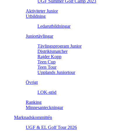
UGF Summer Golf Camp 2023
Aktiviteter Junior
Utbildning
Ledarutbildningar
Juniortävlingar
Tävlingsprogram Junior
Distriktsmatcher
Rajder Kopp
Teen Cup
Teen Tour
Upplands Juniortour
Övrigt
LOK-stöd
Ranking
Minnesanteckningar
Marknadskommittén
UGF & EL Golf Tour 2026