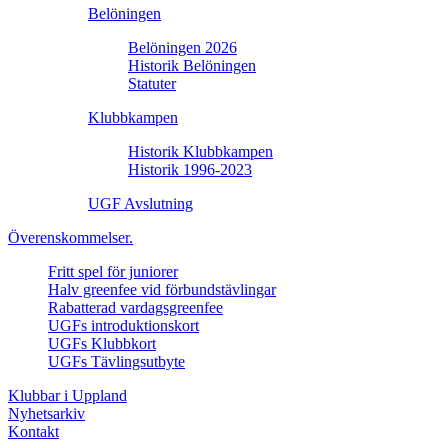
Belöningen
Belöningen 2026
Historik Belöningen
Statuter
Klubbkampen
Historik Klubbkampen
Historik 1996-2023
UGF Avslutning
Överenskommelser.
Fritt spel för juniorer
Halv greenfee vid förbundstävlingar
Rabatterad vardagsgreenfee
UGFs introduktionskort
UGFs Klubbkort
UGFs Tävlingsutbyte
Klubbar i Uppland
Nyhetsarkiv
Kontakt