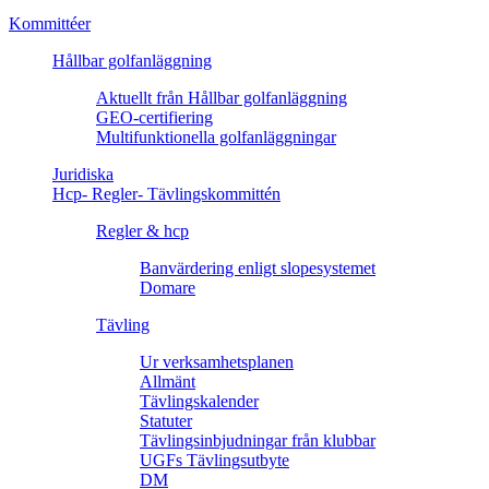
Kommittéer
Hållbar golfanläggning
Aktuellt från Hållbar golfanläggning
GEO-certifiering
Multifunktionella golfanläggningar
Juridiska
Hcp- Regler- Tävlingskommittén
Regler & hcp
Banvärdering enligt slopesystemet
Domare
Tävling
Ur verksamhetsplanen
Allmänt
Tävlingskalender
Statuter
Tävlingsinbjudningar från klubbar
UGFs Tävlingsutbyte
DM