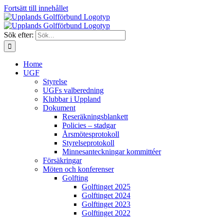
Fortsätt till innehållet
Sök efter:
Home
UGF
Styrelse
UGFs valberedning
Klubbar i Uppland
Dokument
Reseräkningsblankett
Policies – stadgar
Årsmötesprotokoll
Styrelseprotokoll
Minnesanteckningar kommittéer
Försäkringar
Möten och konferenser
Golfting
Golftinget 2025
Golftinget 2024
Golftinget 2023
Golftinget 2022