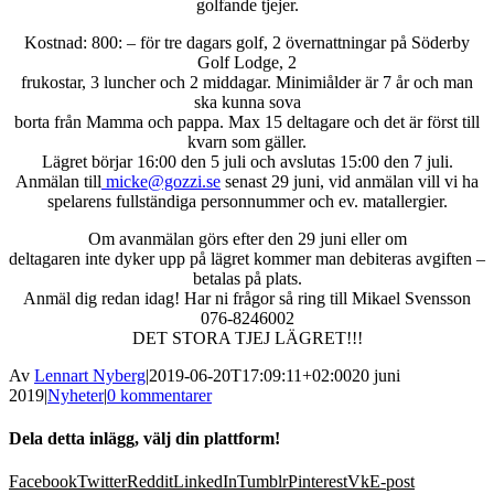
golfande tjejer.
Kostnad: 800: – för tre dagars golf, 2 övernattningar på Söderby
Golf Lodge, 2
frukostar, 3 luncher och 2 middagar. Minimiålder är 7 år och man
ska kunna sova
borta från Mamma och pappa. Max 15 deltagare och det är först till
kvarn som gäller.
Lägret börjar 16:00 den 5 juli och avslutas 15:00 den 7 juli.
Anmälan till
micke@gozzi.se
senast 29 juni, vid anmälan vill vi ha
spelarens fullständiga personnummer och ev. matallergier.
Om avanmälan görs efter den 29 juni eller om
deltagaren inte dyker upp på lägret kommer man debiteras avgiften –
betalas på plats.
Anmäl dig redan idag! Har ni frågor så ring till Mikael Svensson
076-8246002
DET STORA TJEJ LÄGRET!!!
Av
Lennart Nyberg
|
2019-06-20T17:09:11+02:00
20 juni
2019
|
Nyheter
|
0 kommentarer
Dela detta inlägg, välj din plattform!
Facebook
Twitter
Reddit
LinkedIn
Tumblr
Pinterest
Vk
E-post