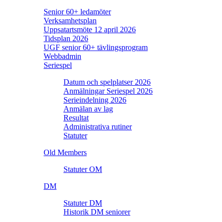
Senior 60+ ledamöter
Verksamhetsplan
Uppsatartsmöte 12 april 2026
Tidsplan 2026
UGF senior 60+ tävlingsprogram
Webbadmin
Seriespel
Datum och spelplatser 2026
Anmälningar Seriespel 2026
Serieindelning 2026
Anmälan av lag
Resultat
Administrativa rutiner
Statuter
Old Members
Statuter OM
DM
Statuter DM
Historik DM seniorer