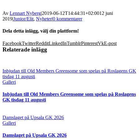
Av
Lennart Nyberg
|
2019-06-12T14:44:31+02:00
12 juni
2019
|
Junior/Elit
,
Nyheter
|
0 kommentarer
Dela detta inlägg, välj din plattform!
Facebook
Twitter
Reddit
LinkedIn
Tumblr
Pinterest
Vk
E-post
Relaterade inlägg
Inbjudan till Old Members Greensome som spelas på Roslagens GK
tisdag 11 augusti
Galleri
Inbjudan till Old Members Greensome som spelas på Roslagens
GK tisdag 11 augusti
Damslaget på Upsala GK 2026
Galleri
Damslaget på Upsala GK 2026