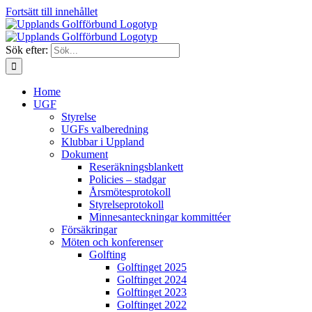
Fortsätt till innehållet
Sök efter:
Home
UGF
Styrelse
UGFs valberedning
Klubbar i Uppland
Dokument
Reseräkningsblankett
Policies – stadgar
Årsmötesprotokoll
Styrelseprotokoll
Minnesanteckningar kommittéer
Försäkringar
Möten och konferenser
Golfting
Golftinget 2025
Golftinget 2024
Golftinget 2023
Golftinget 2022