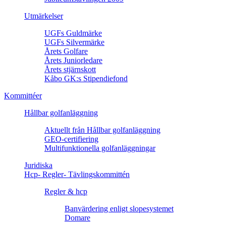
Utmärkelser
UGFs Guldmärke
UGFs Silvermärke
Årets Golfare
Årets Juniorledare
Årets stjärnskott
Kåbo GK:s Stipendiefond
Kommittéer
Hållbar golfanläggning
Aktuellt från Hållbar golfanläggning
GEO-certifiering
Multifunktionella golfanläggningar
Juridiska
Hcp- Regler- Tävlingskommittén
Regler & hcp
Banvärdering enligt slopesystemet
Domare