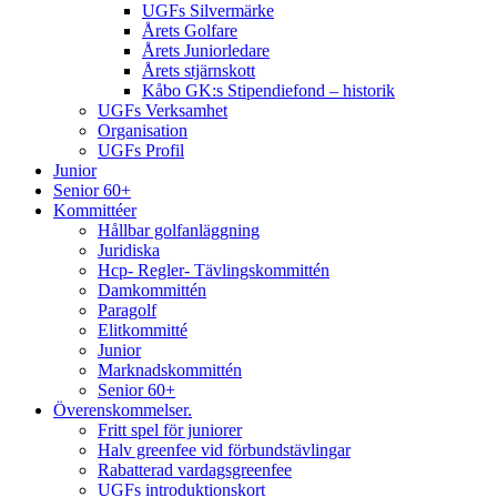
UGFs Silvermärke
Årets Golfare
Årets Juniorledare
Årets stjärnskott
Kåbo GK:s Stipendiefond – historik
UGFs Verksamhet
Organisation
UGFs Profil
Junior
Senior 60+
Kommittéer
Hållbar golfanläggning
Juridiska
Hcp- Regler- Tävlingskommittén
Damkommittén
Paragolf
Elitkommitté
Junior
Marknadskommittén
Senior 60+
Överenskommelser.
Fritt spel för juniorer
Halv greenfee vid förbundstävlingar
Rabatterad vardagsgreenfee
UGFs introduktionskort