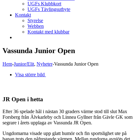
UGFs Klubbkort
UGFs Tävlingsutbyte
Kontakt
Styrelse
Webben
Kontakt med klubbar
Vassunda Junior Open
Hem
-
Junior/Elit
,
Nyheter
-
Vassunda Junior Open
Visa större bild
JR Open i hetta
Efter 36 spelade hål i nästan 30 graders värme stod till slut Max
Forsberg från Älvkarleby och Linnea Gyllner från Gävle GK som
segrare i årets upplaga av Vassunda JR Open.
Ungdomarna visade upp glatt humör och fin sportslighet ute på
banan trots den påfrestande värmen. Mellan rundorna avnjöts det