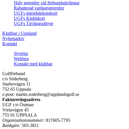
Halv greenfee vid förbundstävlingar
Rabatterad vardagsgreenfee
UGFs introduktionskort
UGFs Klubbkort
UGFs Tävlingsutbyte
Klubbar i Uppland
Nyhetsarkiv
Kontakt
Styrelse
Webben
Kontakt med klubbar
Golfförbund
c/o Söderberg
Starbovägen 11
752 65 Uppsala
e-post:
martin.soderberg@upplandsgolf.se
Faktureringsadress
UGF c/o Östman
Vretavägen 45
755 91 UPPSALA
Organisationsnummer:
817605-7795
Bankgiro:
565-3811