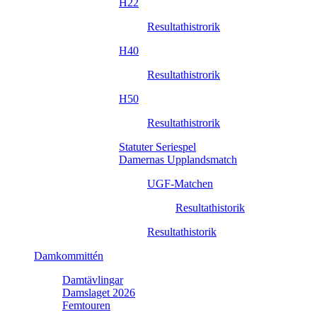
H22
Resultathistrorik
H40
Resultathistrorik
H50
Resultathistrorik
Statuter Seriespel
Damernas Upplandsmatch
UGF-Matchen
Resultathistorik
Resultathistorik
Damkommittén
Damtävlingar
Damslaget 2026
Femtouren