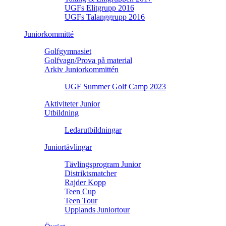
UGFs Elitgrupp 2016
UGFs Talanggrupp 2016
Juniorkommitté
Golfgymnasiet
Golfvagn/Prova på material
Arkiv Juniorkommittén
UGF Summer Golf Camp 2023
Aktiviteter Junior
Utbildning
Ledarutbildningar
Juniortävlingar
Tävlingsprogram Junior
Distriktsmatcher
Rajder Kopp
Teen Cup
Teen Tour
Upplands Juniortour