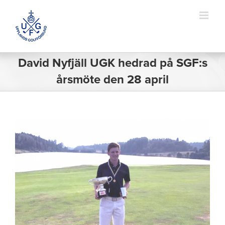
Fortsätt
till
innehållet
David Nyfjäll UGK hedrad på SGF:s
årsmöte den 28 april
Visa
större
bild