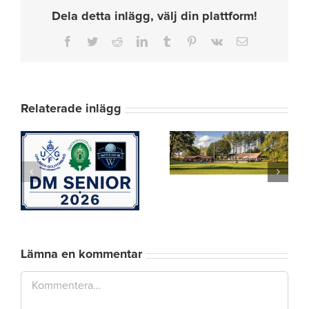
Dela detta inlägg, välj din plattform!
Facebook
Twitter
Reddit
LinkedIn
Tumblr
Pinterest
Vk
E-
post
Relaterade inlägg
Inbjudan till Old
Members
Greensome som
Damslaget på
rskap
spelas på
Upsala GK
Roslagens GK
2026
i
tisdag 11
augusti
Lämna en kommentar
Kommentar