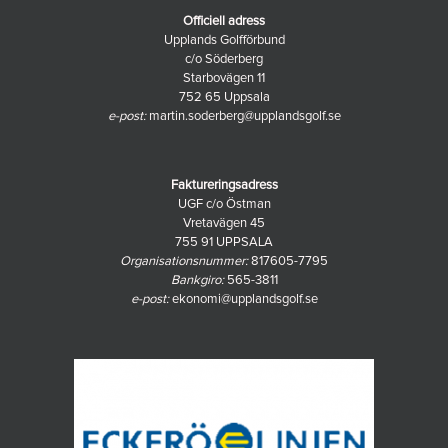
H50
Anmälningar Seriespel 2026
Statuter OM
DM
Serieindelning 2026
Officiell adress
Resultathistrorik
Statuter Seriespel
Anmälan av lag
Statuter DM
Belöningen
Upplands Golfförbund
Historik DM seniorer
Resultat
Damernas Upplandsmatch
Belöningen 2026
Klubbkampen
c/o Söderberg
Administrativa rutiner
Historik Belöningen
UGF-Matchen
Historik Klubbkampen
UGF Avslutning
Statuter
Starbovägen 11
Statuter
Historik 1996-2023
Resultathistorik
Resultathistorik
752 65 Uppsala
e-post:
martin.soderberg@upplandsgolf.se
Faktureringsadress
UGF c/o Östman
Vretavägen 45
755 91 UPPSALA
Organisationsnummer:
817605-7795
Bankgiro:
565-3811
e-post:
ekonomi@upplandsgolf.se