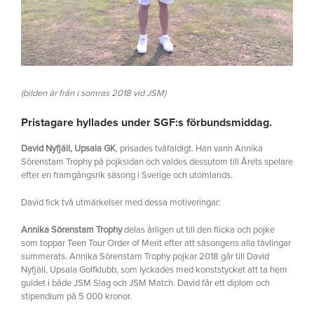
(bilden är från i somras 2018 vid JSM)
Pristagare hyllades under SGF:s förbundsmiddag.
David Nyfjäll, Upsala GK
,
prisades tvåfaldigt. Han vann Annika
Sörenstam Trophy på pojksidan och valdes dessutom till Årets spelare
efter en framgångsrik säsong i Sverige och utomlands.
David fick två utmärkelser med dessa motiveringar:
Annika Sörenstam Trophy
delas årligen ut till den flicka och pojke
som toppar Teen Tour Order of Merit efter att säsongens alla tävlingar
summerats. Annika Sörenstam Trophy pojkar 2018 går till David
Nyfjäll, Upsala Golfklubb, som lyckades med konststycket att ta hem
guldet i både JSM Slag och JSM Match. David får ett diplom och
stipendium på 5 000 kronor.