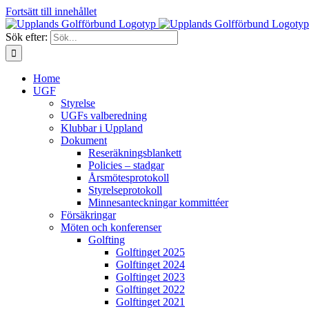
Fortsätt till innehållet
Sök efter:
Home
UGF
Styrelse
UGFs valberedning
Klubbar i Uppland
Dokument
Reseräkningsblankett
Policies – stadgar
Årsmötesprotokoll
Styrelseprotokoll
Minnesanteckningar kommittéer
Försäkringar
Möten och konferenser
Golfting
Golftinget 2025
Golftinget 2024
Golftinget 2023
Golftinget 2022
Golftinget 2021