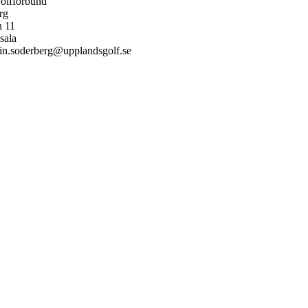
olfförbund
rg
n 11
sala
in.soderberg@upplandsgolf.se