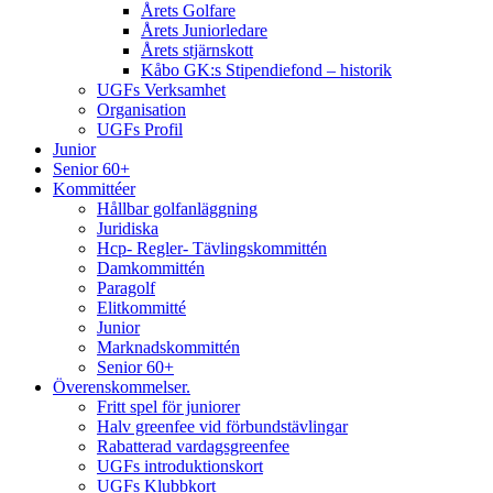
Årets Golfare
Årets Juniorledare
Årets stjärnskott
Kåbo GK:s Stipendiefond – historik
UGFs Verksamhet
Organisation
UGFs Profil
Junior
Senior 60+
Kommittéer
Hållbar golfanläggning
Juridiska
Hcp- Regler- Tävlingskommittén
Damkommittén
Paragolf
Elitkommitté
Junior
Marknadskommittén
Senior 60+
Överenskommelser.
Fritt spel för juniorer
Halv greenfee vid förbundstävlingar
Rabatterad vardagsgreenfee
UGFs introduktionskort
UGFs Klubbkort