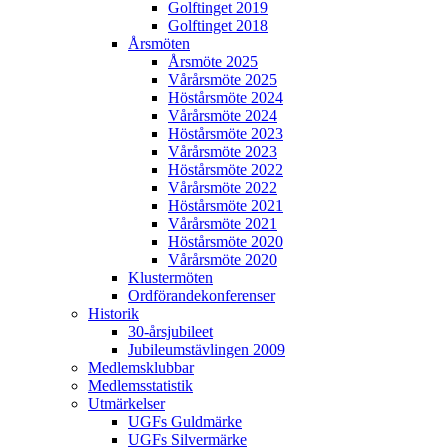
Golftinget 2019
Golftinget 2018
Årsmöten
Årsmöte 2025
Vårårsmöte 2025
Höstårsmöte 2024
Vårårsmöte 2024
Höstårsmöte 2023
Vårårsmöte 2023
Höstårsmöte 2022
Vårårsmöte 2022
Höstårsmöte 2021
Vårårsmöte 2021
Höstårsmöte 2020
Vårårsmöte 2020
Klustermöten
Ordförandekonferenser
Historik
30-årsjubileet
Jubileumstävlingen 2009
Medlemsklubbar
Medlemsstatistik
Utmärkelser
UGFs Guldmärke
UGFs Silvermärke