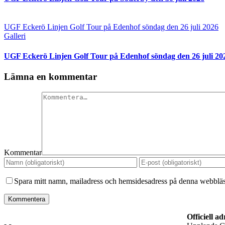
UGF Eckerö Linjen Golf Tour på Edenhof söndag den 26 juli 2026
Galleri
UGF Eckerö Linjen Golf Tour på Edenhof söndag den 26 juli 20
Lämna en kommentar
Kommentar
Spara mitt namn, mailadress och hemsidesadress på denna webbläsa
Officiell ad