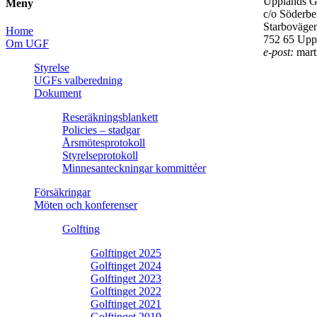
Upplands G
Meny
c/o Söderbe
Starboväge
Home
752 65 Upp
Om UGF
e-post:
mart
Styrelse
UGFs valberedning
Dokument
Reseräkningsblankett
Policies – stadgar
Årsmötesprotokoll
Styrelseprotokoll
Minnesanteckningar kommittéer
Försäkringar
Möten och konferenser
Golfting
Golftinget 2025
Golftinget 2024
Golftinget 2023
Golftinget 2022
Golftinget 2021
Golftinget 2019