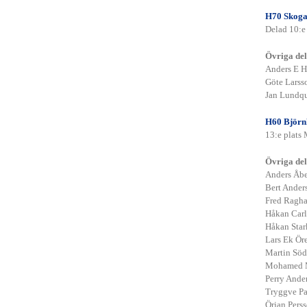
H70 Skog
Delad 10:e
Övriga del
Anders E H
Göte Lars
Jan Lundqu
H60 Björn
13:e plats
Övriga del
Anders Åb
Bert Ande
Hållbar golfanläggning
Juridiska
Fred Ragh
Hcp- Regler- Tävlingskommittén
Håkan Car
Håkan Star
Seriespel
Program Seriespel
D22
D50
Lars Ek Ör
H22
Resultathistrorik
H40
Resultathistrorik
H50
Martin Söd
Resultathistrorik
Statuter Seriespel
Damernas Upplandsmatch
Mohamed M
UGF-Matchen
Resultathistorik
Resultathistorik
Perry Ande
Tryggve P
Örjan Pers
Damkommittén