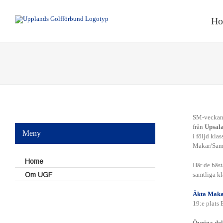
Fortsätt
till
H
innehållet
SM-veckans
från
Upsal
Meny
i följd kl
Makar/Samb
S
Home
Här de bäst
samtliga kl
Om UGF
Äkta Maka
19:e plats
Övriga del