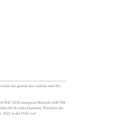
veckan har genom åren utökats med fler
n med SGF. 2018 arrangerar Hallands GDF SM-
bar för de olika klasserna. Distriktet ska
ta. 2022 är det UGFs tur!