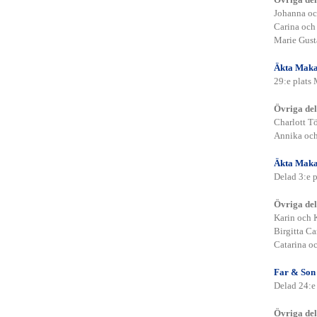
Johanna oc
Carina oc
Marie Gus
Styrelse
Äkta Maka
UGFs valberedning
29:e plats 
Dokument
Reseräkningsblankett
Policies – stadgar
Årsmötesprotokoll
Övriga del
Styrelseprotokoll
Minnesanteckningar kommittéer
Charlott T
Annika oc
Försäkringar
Möten och konferenser
Äkta Maka
Delad 3:e 
Golfting
Golftinget 2025
Golftinget 2024
Övriga del
Golftinget 2023
Senior 60+ ledamöter
Golftinget 2022
Golftinget 2021
Karin och 
Golftinget 2019
Birgitta C
Verksamhetsplan
Klustermöten
Catarina o
Ordförandekonferenser
Årsmöten
Uppsatartsmöte 12 april 2026
Far & Son
Årsmöte 2025
Tidsplan 2026
Vårårsmöte 2025
Delad 24:e
Höstårsmöte 2024
Vårårsmöte 2024
Höstårsmöte 2023
 senior 60+ tävlingsprogram
Vårårsmöte 2023
Övriga del
Höstårsmöte 2022