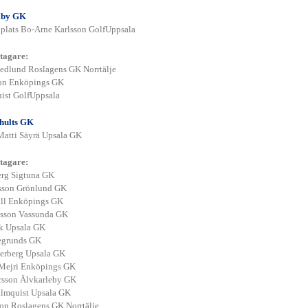
aby GK
 plats Bo-Arne Karlsson GolfUppsala
tagare:
edlund Roslagens GK Norrtälje
son Enköpings GK
ist GolfUppsala
hults GK
 Matti Säyrä Upsala GK
tagare:
erg Sigtuna GK
rsson Grönlund GK
all Enköpings GK
lsson Vassunda GK
k Upsala GK
egrunds GK
erberg Upsala GK
ejri Enköpings GK
rsson Älvkarleby GK
almquist Upsala GK
son Roslagens GK Norrtälje