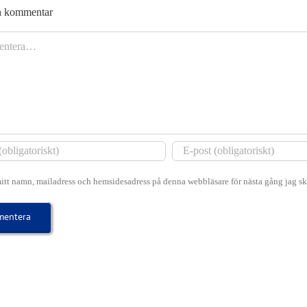
spelas
Upsala
på
n kommentar
på
GK
Söder
r
Roslagens
2026
den
GK
30
tisdag
juli
11
2026
augusti
itt namn, mailadress och hemsidesadress på denna webbläsare för nästa gång jag s