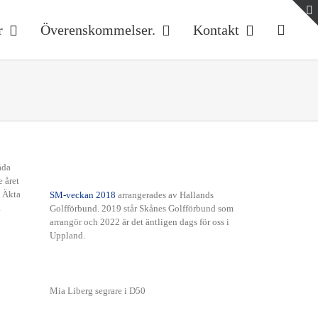
r
Överenskommelser.
Kontakt
åda
e året
n Äkta
SM-veckan 2018
arrangerades av Hallands
.
Golfförbund. 2019 står Skånes Golfförbund som
arrangör och 2022 är det äntligen dags för oss i
Uppland.
Mia Liberg segrare i D50