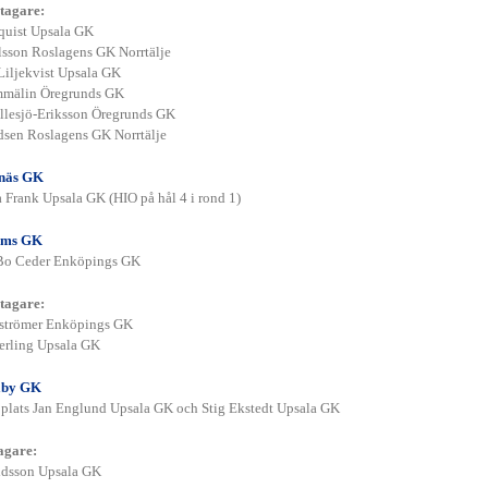
tagare:
quist Upsala GK
sson Roslagens GK Norrtälje
Liljekvist Upsala GK
mmälin Öregrunds GK
Ellesjö-Eriksson Öregrunds GK
sen Roslagens GK Norrtälje
enäs GK
a Frank Upsala GK (HIO på hål 4 i rond 1)
lms GK
 Bo Ceder Enköpings GK
tagare:
nströmer Enköpings GK
erling Upsala GK
aby GK
 plats Jan Englund Upsala GK och Stig Ekstedt Upsala GK
agare:
ldsson Upsala GK