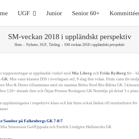
ome
UGF
Junior
Senior 60+
Kommittée
SM-veckan 2018 i uppländskt perspektiv
Hem
-
Nyheter
,
SGF
,
Tävling
-
SM-veckan 2018 i uppländskt perspektiv
 toppnoteringar ur uppländsk vinkel stod
Mia Liberg
och
Frida Rydberg
för – b
a GK
. Mia vann klassen D50 i överlägsen stil, 9 slag före tvåan. Frida vann för tredj
assen Mor & Dotter tillsammans med sin mamma Britta Nord Bro-Bålsta GK. I klasse
or 120+ slutade Ann och Örjan Persson Roslagens GK Norrtälje på delad 3:e plats
enior 60+
a upplänningarna i respektive klass och här finns också länkar till resultatlistor för
asser.
r/Sambor på Falkenbergs GK 7-8/7
 Ebba Simonsson GolfUppsala och Fredrik Lindgren Hallstaviks GK
tagare: