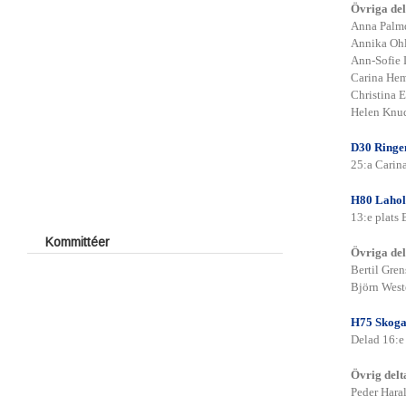
Övriga del
UGF Avslutning
Jubileumstävlingen 2009
Anna Palm
Annika Ohl
Utmärkelser
Ann-Sofie 
Carina He
Christina 
Helen Knud
UGFs Guldmärke
D30 Ring
UGFs Silvermärke
25:a Carin
Årets Golfare
H80 Laho
Årets Juniorledare
13:e plats
Årets stjärnskott
Kommittéer
Övriga del
Kåbo GK:s Stipendiefond
Bertil Gre
Björn West
H75 Skog
Delad 16:e
Övrig delt
Peder Hara