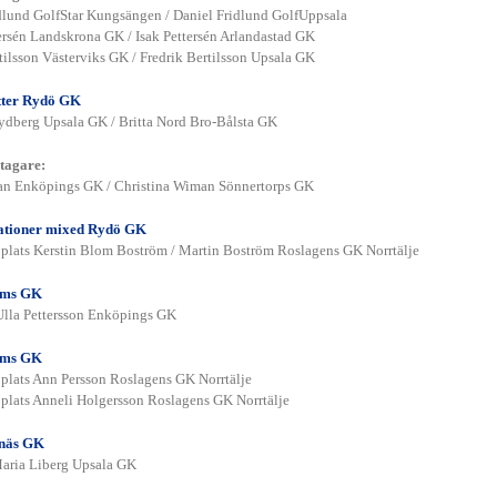
dlund GolfStar Kungsängen / Daniel Fridlund GolfUppsala
ersén Landskrona GK / Isak Pettersén Arlandastad GK
tilsson Västerviks GK / Fredrik Bertilsson Upsala GK
ter Rydö GK
Rydberg Upsala GK / Britta Nord Bro-Bålsta GK
tagare:
n Enköpings GK / Christina Wiman Sönnertorps GK
ationer mixed Rydö GK
 plats Kerstin Blom Boström / Martin Boström Roslagens GK Norrtälje
lms GK
 Ulla Pettersson Enköpings GK
lms GK
 plats Ann Persson Roslagens GK Norrtälje
 plats Anneli Holgersson Roslagens GK Norrtälje
enäs GK
Maria Liberg Upsala GK