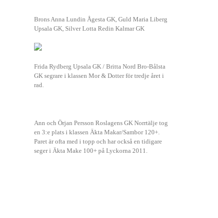
Brons Anna Lundin Ågesta GK, Guld Maria Liberg
Upsala GK, Silver Lotta Redin Kalmar GK
Frida Rydberg Upsala GK / Britta Nord Bro-Bålsta
GK segrare i klassen Mor & Dotter för tredje året i
rad.
Ann och Örjan Persson Roslagens GK Norrtälje tog
en 3:e plats i klassen Äkta Makar/Sambor 120+.
Paret är ofta med i topp och har också en tidigare
seger i Äkta Make 100+ på Lyckorna 2011.