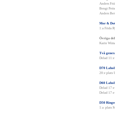
Webbadmin
Anders Fri
Höstårsmöte 2021
Vårårsmöte 2022
Bengt Pett
Seriespel
Vårårsmöte 2021
Anders Ber
Höstårsmöte 2020
Vårårsmöte 2020
Mor & Dot
Datum och spelplatser 2026
Anmälningar Seriespel 2026
1:a Frida 
Serieindelning 2026
Anmälan av lag
Övriga del
Resultat
Karin Wima
Administrativa rutiner
Statuter
Två gener
Delad 11:e
Historik
Old Members
30-årsjubileet
Statuter OM
D70 Laho
DM
20:e plats
UGFs Profil
Statuter DM
Historik DM seniorer
D60 Laho
Medlemsklubbar
Delad 17:e
Belöningen
Medlemsstatistik
Delad 17:e
Belöningen 2026
Historik Belöningen
Statuter
UGFs Verksamhetsplan
D50 Ring
Klubbkampen
1:a plats 
Organisation
Historik Klubbkampen
Historik 1996-2023