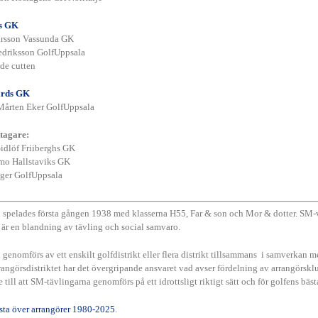
s GK
arsson Vassunda GK
driksson GolfUppsala
de cutten
årds GK
 Mårten Eker GolfUppsala
tagare:
Gidlöf Friiberghs GK
mo Hallstaviks GK
ger GolfUppsala
spelades första gången 1938 med klasserna H55, Far & son och Mor & dotter. SM-
 är en blandning av tävling och social samvaro.
genomförs av ett enskilt golfdistrikt eller flera distrikt tillsammans i samverka
angörsdistriktet har det övergripande ansvaret vad avser fördelning av arrangörsklub
 till att SM-tävlingarna genomförs på ett idrottsligt riktigt sätt och för golfens bäs
ista över arrangörer 1980-2025
.