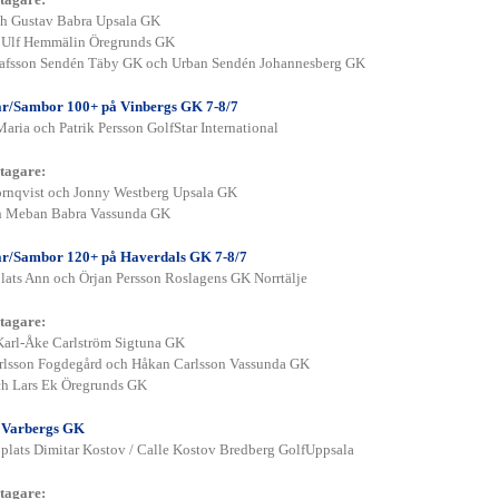
h Gustav Babra Upsala GK
h Ulf Hemmälin Öregrunds GK
tafsson Sendén Täby GK och Urban Sendén Johannesberg GK
r/Sambor 100+ på Vinbergs GK 7-8/7
Maria och Patrik Persson GolfStar International
tagare:
örnqvist och Jonny Westberg Upsala GK
h Meban Babra Vassunda GK
r/Sambor 120+ på Haverdals GK 7-8/7
plats Ann och Örjan Persson Roslagens GK Norrtälje
tagare:
Karl-Åke Carlström Sigtuna GK
arlsson Fogdegård och Håkan Carlsson Vassunda GK
ch Lars Ek Öregrunds GK
 Varbergs GK
 plats Dimitar Kostov / Calle Kostov Bredberg GolfUppsala
tagare: