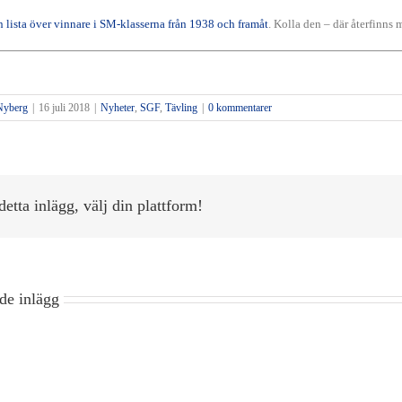
n lista över vinnare i SM-klasserna från 1938 och framåt
. Kolla den – där återfinns
Nyberg
|
16 juli 2018
|
Nyheter
,
SGF
,
Tävling
|
0 kommentarer
detta inlägg, välj din plattform!
Inbjudan
till
UGF
de inlägg
Old
Ecker
Members
Linje
Greensome
Damslaget
Golf
som
på
Tour