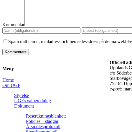
Kommentar
Spara mitt namn, mailadress och hemsidesadress på denna webbläsa
Officiell ad
Upplands G
Meny
c/o Söderbe
Starboväge
Home
752 65 Upp
Om UGF
e-post:
mart
Styrelse
UGFs valberedning
Dokument
Reseräkningsblankett
Policies – stadgar
Årsmötesprotokoll
Styrelseprotokoll