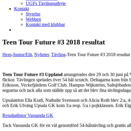
UGFs Tävlingsutbyte
Kontakt
Styrelse
Webben
Kontakt med klubbar
Teen Tour Future #3 2018 resultat
Hem
-
Junior/Elit
,
Nyheter
,
Tävling
-
Teen Tour Future #3 2018 resultat
Teen Tour Future #3 Uppland
arrangerades den 29 och 30 juni på
flickor. Tävlingen spelades över 54 hål scratch. Deltagarna kom från h
Eriksson, Veckefjärdens Golf Club. Hampus Wijkström, Saltsjöbadens Go
segrarna och tack alla som ställde upp så att det blev fina tävlingsdaga
Upsalatrion Ella Kraft,
Nathalie Svensson och Alicia Roth blev 2:a, 4:
och Erik Ulväng Upsala GK kom 3:a resp. 5:a i pojkklassen.
Erik Elg
Resultatlistor Vassunda GK
Tack Vassunda GK för en väl genomförd 54-hålstävling och grattis alla