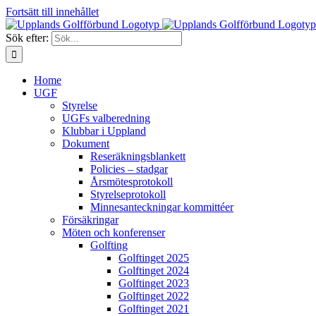
Fortsätt till innehållet
Sök efter:
Home
UGF
Styrelse
UGFs valberedning
Klubbar i Uppland
Dokument
Reseräkningsblankett
Policies – stadgar
Årsmötesprotokoll
Styrelseprotokoll
Minnesanteckningar kommittéer
Försäkringar
Möten och konferenser
Golfting
Golftinget 2025
Golftinget 2024
Golftinget 2023
Golftinget 2022
Golftinget 2021