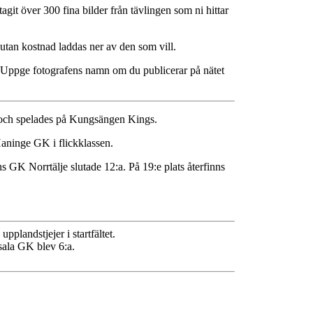
git över 300 fina bilder från tävlingen som ni hittar
 utan kostnad laddas ner av den som vill.
 Uppge fotografens namn om du publicerar på nätet
och spelades på Kungsängen Kings.
aninge GK i flickklassen.
GK Norrtälje slutade 12:a. På 19:e plats återfinns
pplandstjejer i startfältet.
ala GK blev 6:a.