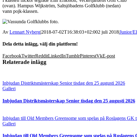
I klassen flickor segrade Elin Eriksson, Veckefjärdens Golf Club
(ovan). Hampus Wijkström, Saltsjöbadens Golfklubb (nedan)
vann pojk-klassen.
Av
Lennart Nyberg
|
2018-07-02T16:38:03+02:00
2 juli 2018
|
Junior/El
Dela detta inlägg, välj din plattform!
Facebook
Twitter
Reddit
LinkedIn
Tumblr
Pinterest
Vk
E-post
Relaterade inlägg
Inbjudan Distriktsmästerskap Senior tisdag den 25 augusti 2026
Galleri
Inbjudan Distriktsmästerskap Senior tisdag den 25 augusti 2026
Inbjudan till Old Members Greensome som spelas på Roslagens GK ti
Galleri
Inbjudan till Old Members Greensome som spelas på Roslagens G