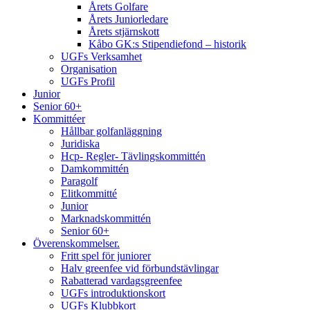
Årets Golfare
Årets Juniorledare
Årets stjärnskott
Kåbo GK:s Stipendiefond – historik
UGFs Verksamhet
Organisation
UGFs Profil
Junior
Senior 60+
Kommittéer
Hållbar golfanläggning
Juridiska
Hcp- Regler- Tävlingskommittén
Damkommittén
Paragolf
Elitkommitté
Junior
Marknadskommittén
Senior 60+
Överenskommelser.
Fritt spel för juniorer
Halv greenfee vid förbundstävlingar
Rabatterad vardagsgreenfee
UGFs introduktionskort
UGFs Klubbkort