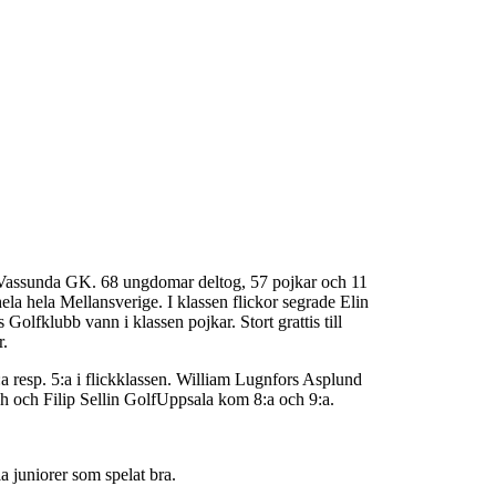
 Vassunda GK. 68 ungdomar deltog, 57 pojkar och 11
ela hela Mellansverige. I klassen flickor segrade Elin
lfklubb vann i klassen pojkar. Stort grattis till
r.
a resp. 5:a i flickklassen. William Lugnfors Asplund
h och Filip Sellin GolfUppsala kom 8:a och 9:a.
 juniorer som spelat bra.