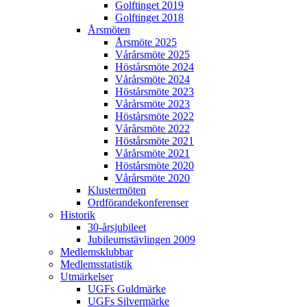
Golftinget 2019
Golftinget 2018
Årsmöten
Årsmöte 2025
Vårårsmöte 2025
Höstårsmöte 2024
Vårårsmöte 2024
Höstårsmöte 2023
Vårårsmöte 2023
Höstårsmöte 2022
Vårårsmöte 2022
Höstårsmöte 2021
Vårårsmöte 2021
Höstårsmöte 2020
Vårårsmöte 2020
Klustermöten
Ordförandekonferenser
Historik
30-årsjubileet
Jubileumstävlingen 2009
Medlemsklubbar
Medlemsstatistik
Utmärkelser
UGFs Guldmärke
UGFs Silvermärke