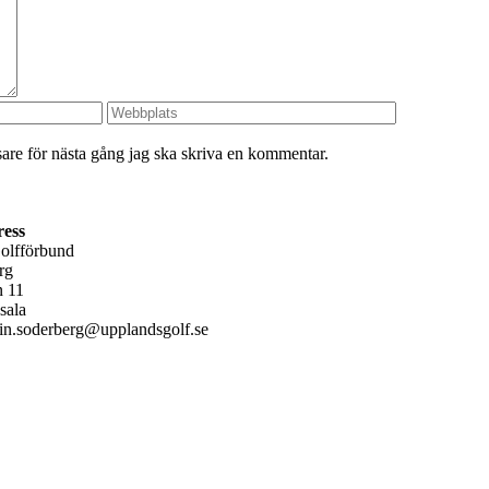
re för nästa gång jag ska skriva en kommentar.
ress
olfförbund
rg
n 11
sala
in.soderberg@upplandsgolf.se