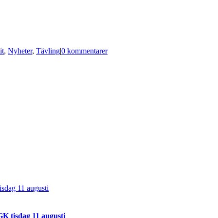
it
,
Nyheter
,
Tävling
|
0 kommentarer
sdag 11 augusti
K tisdag 11 augusti