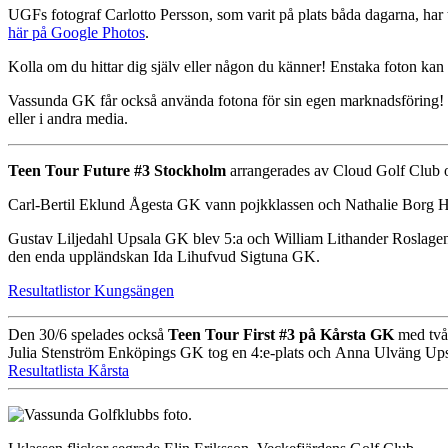
UGFs fotograf Carlotto Persson, som varit på plats båda dagarna, har ta
här på Google Photos
.
Kolla om du hittar dig själv eller någon du känner! Enstaka foton kan
Vassunda GK får också använda fotona för sin egen marknadsföring!
eller i andra media.
Teen Tour Future #3 Stockholm
arrangerades av Cloud Golf Club 
Carl-Bertil Eklund
Ågesta GK vann pojkklassen och
Nathalie Borg
H
Gustav Liljedahl Upsala GK blev 5:a och William Lithander Roslagens 
den enda uppländskan
Ida Lihufvud
Sigtuna GK.
Resultatlistor Kungsängen
Den 30/6 spelades också
Teen Tour First #3 på Kårsta GK
med två u
Julia Stenström
Enköpings GK tog en 4:e-plats och
Anna Ulväng
Ups
Resultatlista Kårsta