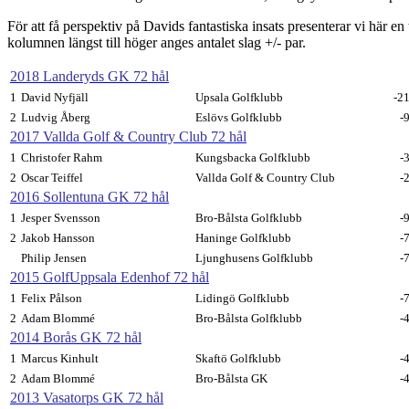
För att få perspektiv på Davids fantastiska insats presenterar vi här e
kolumnen längst till höger anges antalet slag +/- par.
L Golf
2018 Landeryds GK 72 hål
1
David Nyfjäll
Upsala Golfklubb
-2
2
Ludvig Åberg
Eslövs Golfklubb
-
2017 Vallda Golf & Country Club 72 hål
1
Christofer Rahm
Kungsbacka Golfklubb
-
2
Oscar Teiffel
Vallda Golf & Country Club
-
2016 Sollentuna GK 72 hål
1
Jesper Svensson
Bro-Bålsta Golfklubb
-
2
Jakob Hansson
Haninge Golfklubb
-
Philip Jensen
Ljunghusens Golfklubb
-
2015 GolfUppsala Edenhof 72 hål
1
Felix Pålson
Lidingö Golfklubb
-
2
Adam Blommé
Bro-Bålsta Golfklubb
-
2014 Borås GK 72 hål
1
Marcus Kinhult
Skaftö Golfklubb
-
2
Adam Blommé
Bro-Bålsta GK
-
2013 Vasatorps GK 72 hål