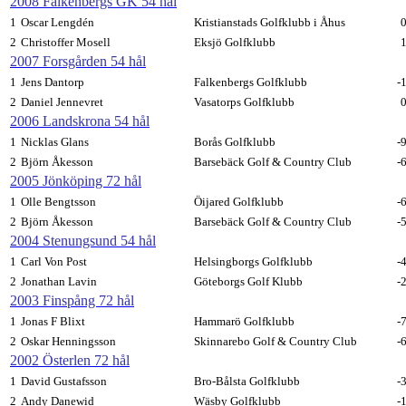
2008 Falkenbergs GK 54 hål
1
Oscar Lengdén
Kristianstads Golfklubb i Åhus
2
Christoffer Mosell
Eksjö Golfklubb
2007 Forsgården 54 hål
1
Jens Dantorp
Falkenbergs Golfklubb
-
2
Daniel Jennevret
Vasatorps Golfklubb
2006 Landskrona 54 hål
1
Nicklas Glans
Borås Golfklubb
-
2
Björn Åkesson
Barsebäck Golf & Country Club
-
2005 Jönköping 72 hål
EL Golf T
1
Olle Bengtsson
Öijared Golfklubb
-
2
Björn Åkesson
Barsebäck Golf & Country Club
-
2004 Stenungsund 54 hål
1
Carl Von Post
Helsingborgs Golfklubb
-
2
Jonathan Lavin
Göteborgs Golf Klubb
-
2003 Finspång 72 hål
1
Jonas F Blixt
Hammarö Golfklubb
-
2
Oskar Henningsson
Skinnarebo Golf & Country Club
-
2002 Österlen 72 hål
1
David Gustafsson
Bro-Bålsta Golfklubb
-
2
Andy Danewid
Wäsby Golfklubb
-