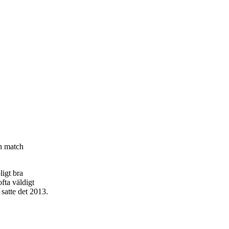
ch match
igt bra
fta väldigt
satte det 2013.