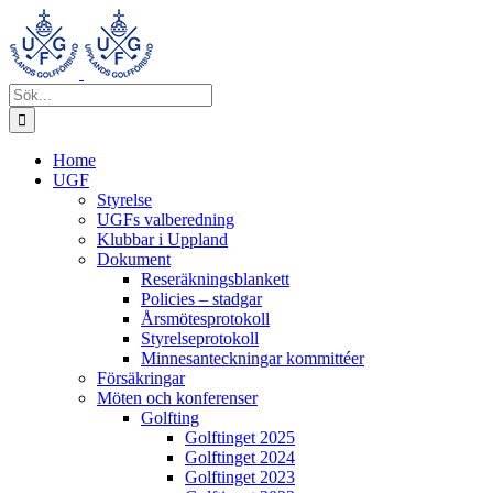
 Gol
Fortsätt
till
innehållet
Sök
efter:
Home
UGF
Styrelse
UGFs valberedning
Klubbar i Uppland
Dokument
Reseräkningsblankett
Policies – stadgar
Årsmötesprotokoll
Styrelseprotokoll
Minnesanteckningar kommittéer
Försäkringar
Möten och konferenser
Golfting
Golftinget 2025
Golftinget 2024
Golftinget 2023