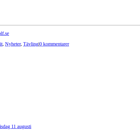
2
5
lf.se
rs 2019
it
,
Nyheter
,
Tävling
|
0 kommentarer
sdag 11 augusti