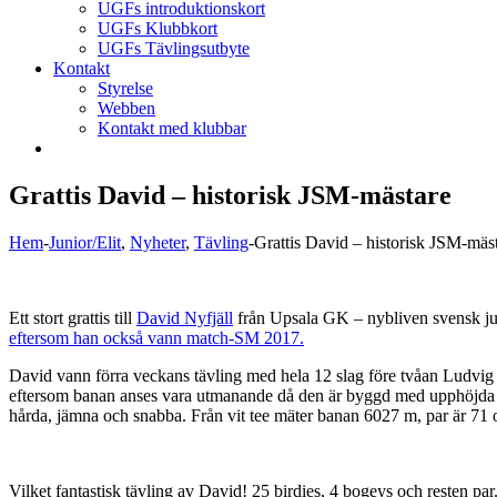
UGFs introduktionskort
UGFs Klubbkort
UGFs Tävlingsutbyte
Kontakt
Styrelse
Webben
Kontakt med klubbar
Grattis David – historisk JSM-mästare
Hem
-
Junior/Elit
,
Nyheter
,
Tävling
-
Grattis David – historisk JSM-mäs
Ett stort grattis till
David Nyfjäll
från Upsala GK – nybliven svensk jun
eftersom han också vann match-SM 2017.
David vann förra veckans tävling med hela 12 slag före tvåan Ludvi
eftersom banan anses vara utmanande då den är byggd med upphöjda g
hårda, jämna och snabba. Från vit tee mäter banan 6027 m, par är 71
Vilket fantastisk tävling av David! 25 birdies, 4 bogeys och resten pa