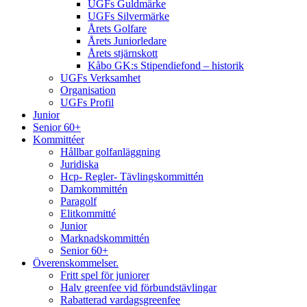
UGFs Guldmärke
UGFs Silvermärke
Årets Golfare
Årets Juniorledare
Årets stjärnskott
Kåbo GK:s Stipendiefond – historik
UGFs Verksamhet
Organisation
UGFs Profil
Junior
 på Åla
Senior 60+
Kommittéer
Hållbar golfanläggning
Juridiska
Hcp- Regler- Tävlingskommittén
Damkommittén
Paragolf
Elitkommitté
Junior
Marknadskommittén
Senior 60+
Överenskommelser.
Fritt spel för juniorer
Halv greenfee vid förbundstävlingar
Rabatterad vardagsgreenfee