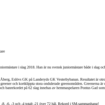
tare
iormästare i slag 2018. Han är nu svensk juniormästare både i slag o
g Åberg, Eslövs GK på Landeryds GK Vesterbybanan. Resultatet är otrol
reener och kortklippta stora ondulerade greenområden. Greenerna är o
 och banrekordet på 62 slag innehas av hemmaspelaren Pontus Gad som 
r. -8, -6, -3 och -4 totalt -21 över 72 hål. Rekord i SM-sammanhang!