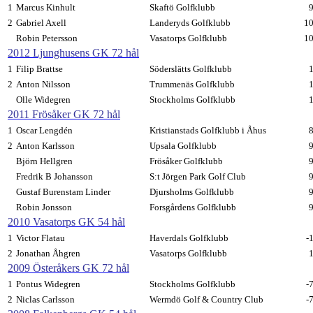
1
Marcus Kinhult
Skaftö Golfklubb
2
Gabriel Axell
Landeryds Golfklubb
1
Robin Petersson
Vasatorps Golfklubb
1
2012 Ljunghusens GK 72 hål
1
Filip Brattse
Söderslätts Golfklubb
2
Anton Nilsson
Trummenäs Golfklubb
Olle Widegren
Stockholms Golfklubb
2011 Frösåker GK 72 hål
1
Oscar Lengdén
Kristianstads Golfklubb i Åhus
L Golf 
2
Anton Karlsson
Upsala Golfklubb
Björn Hellgren
Frösåker Golfklubb
Fredrik B Johansson
S:t Jörgen Park Golf Club
Gustaf Burenstam Linder
Djursholms Golfklubb
Robin Jonsson
Forsgårdens Golfklubb
2010 Vasatorps GK 54 hål
1
Victor Flatau
Haverdals Golfklubb
-
2
Jonathan Åhgren
Vasatorps Golfklubb
2009 Österåkers GK 72 hål
1
Pontus Widegren
Stockholms Golfklubb
-
2
Niclas Carlsson
Wermdö Golf & Country Club
-