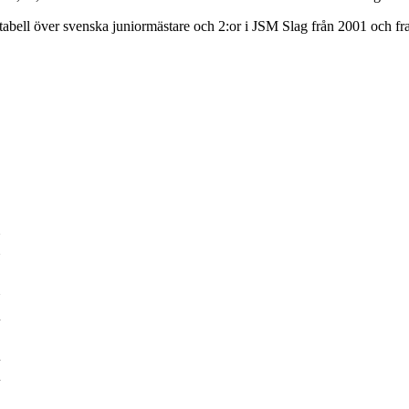
n tabell över svenska juniormästare och 2:or i JSM Slag från 2001 och fr
 Tour 2
1
9
3
2
9
7
7
7
4
4
4