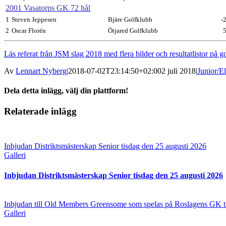
2001 Vasatorps GK 72 hål
1
Steven Jeppesen
Bjäre Golfklubb
-
2
Oscar Florén
Öijared Golfklubb
Läs referat från JSM slag 2018 med flera bilder och resultatlistor på go
UGF Maste
Av
Lennart Nyberg
|
2018-07-02T23:14:50+02:00
2 juli 2018
|
Junior/El
Dela detta inlägg, välj din plattform!
Facebook
Twitter
Reddit
LinkedIn
Tumblr
Pinterest
Vk
E-
Relaterade inlägg
post
Inbjudan Distriktsmästerskap Senior tisdag den 25 augusti 2026
Galleri
Inbjudan Distriktsmästerskap Senior tisdag den 25 augusti 2026
Inbjudan till Old Members Greensome som spelas på Roslagens GK ti
Galleri