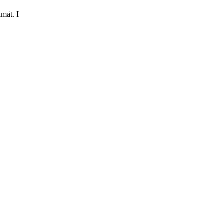
amåt. I
022