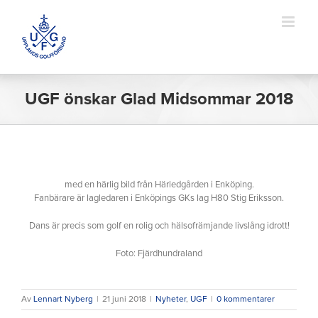
Fortsätt
till
innehållet
UGF önskar Glad Midsommar 2018
med en härlig bild från Härledgården i Enköping.
Fanbärare är lagledaren i Enköpings GKs lag H80 Stig Eriksson.
Dans är precis som golf en rolig och hälsofrämjande livslång idrott!
Foto: Fjärdhundraland
Av
Lennart Nyberg
|
21 juni 2018
|
Nyheter
,
UGF
|
0 kommentarer