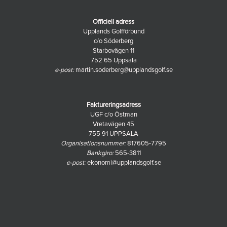
Officiell adress
Upplands Golfförbund
c/o Söderberg
Starbovägen 11
752 65 Uppsala
e-post:
martin.soderberg@upplandsgolf.se
Faktureringsadress
UGF c/o Östman
Vretavägen 45
755 91 UPPSALA
Organisationsnummer:
817605-7795
Bankgiro:
565-3811
e-post:
ekonomi@upplandsgolf.se