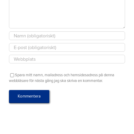
juli
juli
2026
augusti
2026
2026
Spara mitt namn, mailadress och hemsidesadress på denna
webbläsare för nästa gång jag ska skriva en kommentar.