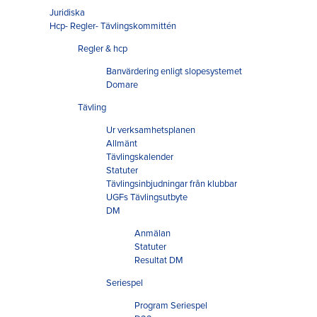
Juridiska
Hcp- Regler- Tävlingskommittén
Regler & hcp
Banvärdering enligt slopesystemet
Domare
Tävling
Ur verksamhetsplanen
Allmänt
Tävlingskalender
Statuter
Tävlingsinbjudningar från klubbar
UGFs Tävlingsutbyte
DM
Anmälan
Statuter
Resultat DM
Seriespel
Program Seriespel