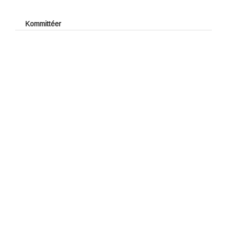
Årets Juniorledare
Årets stjärnskott
Kommittéer
Kåbo GK:s Stipendiefond