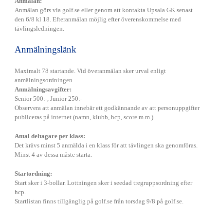
Anmälan:
UGF
Anmälan görs via golf.se eller genom att kontakta Upsala GK senast
den 6/8 kl 18. Efteranmälan möjlig efter överenskommelse med
tävlingsledningen.
Anmälningslänk
Maximalt 78 startande. Vid överanmälan sker urval enligt
anmälningsordningen.
Anmälningsavgifter:
Senior 500:-, Junior 250:-
Observera att anmälan innebär ett godkännande av att personuppgifter
publiceras på internet (namn, klubb, hcp, score m.m.)
Antal deltagare per klass:
Det krävs minst 5 anmälda i en klass för att tävlingen ska genomföras.
Minst 4 av dessa måste starta.
Startordning:
Start sker i 3-bollar. Lottningen sker i seedad tregruppsordning efter
hcp.
Startlistan finns tillgänglig på golf.se från torsdag 9/8 på golf.se.