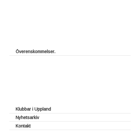
Överenskommelser.
Fritt spel för juniorer
Halv greenfee vid förbundstävlingar
Rabatterad vardagsgreenfee
UGFs introduktionskort
UGFs Klubbkort
UGFs Tävlingsutbyte
Klubbar i Uppland
Nyhetsarkiv
Kontakt
Styrelse