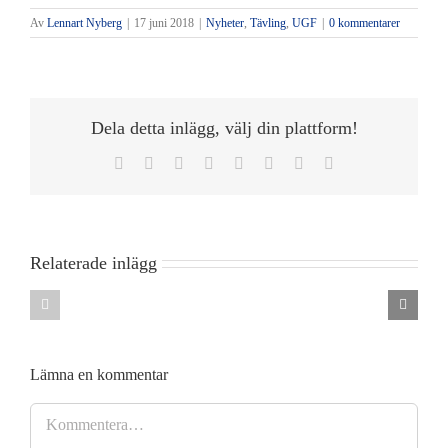
Av
Lennart Nyberg
|
17 juni 2018
|
Nyheter
,
Tävling
,
UGF
|
0 kommentarer
Dela detta inlägg, välj din plattform!
Facebook
Twitter
Reddit
LinkedIn
Tumblr
Pinterest
Vk
E-
post
Inbjudan
Behöver
till
Old
Relaterade inlägg
Inbjudan
Members
Distriktsmästerskap
Greensome
Senior
som
tisdag
spelas
den
Lämna en kommentar
på
25
Kommentar
Roslagens
augusti
GK