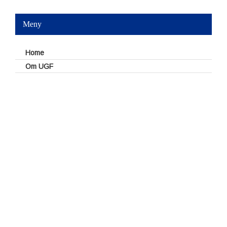
Meny
Home
Om UGF
Styrelse
UGFs valberedning
Dokument
Reseräkningsblankett
Policies – stadgar
Årsmötesprotokoll
Styrelseprotokoll
Minnesanteckningar kommittéer
Försäkringar
Möten och konferenser