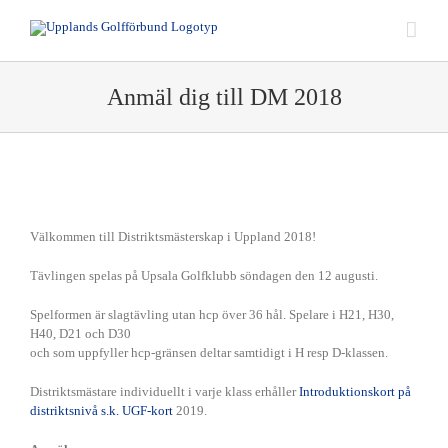
UG
Fortsätt
till
innehållet
Anmäl dig till DM 2018
Välkommen till Distriktsmästerskap i Uppland 2018!
Tävlingen spelas på Upsala Golfklubb söndagen den 12 augusti.
Spelformen är slagtävling utan hcp över 36 hål. Spelare i H21, H30,
H40, D21 och D30
och som uppfyller hcp-gränsen deltar samtidigt i H resp D-klassen.
Distriktsmästare individuellt i varje klass erhåller
Introduktionskort på
distriktsnivå s.k. UGF-kort
2019.