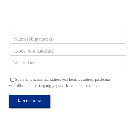
2026
tisdag
11
augusti
Spara mitt namn, mailadress och hemsidesadress på denna
webbläsare för nästa gång jag ska skriva en kommentar.