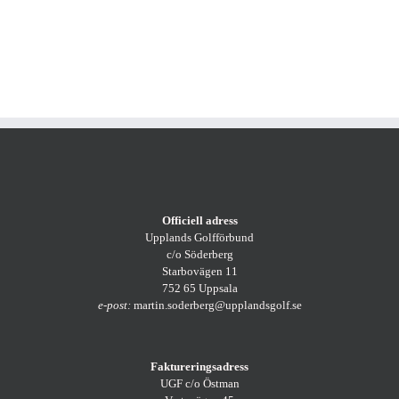
Webben
Kontakt med klubbar
Officiell adress
Upplands Golfförbund
c/o Söderberg
Starbovägen 11
752 65 Uppsala
e-post:
martin.soderberg@upplandsgolf.se
Faktureringsadress
UGF c/o Östman