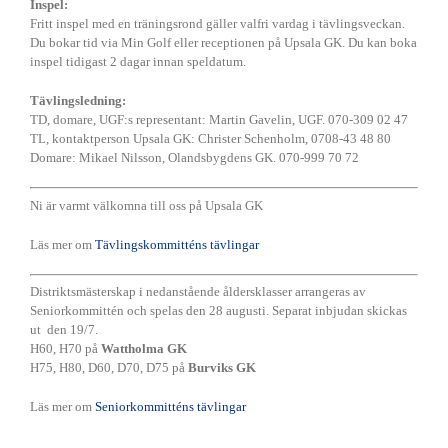
Inspel:
UGF
Fritt inspel med en träningsrond gäller valfri vardag i tävlingsveckan.
Du bokar tid via Min Golf eller receptionen på Upsala GK. Du kan boka
inspel tidigast 2 dagar innan speldatum.
Tävlingsledning:
TD, domare, UGF:s representant: Martin Gavelin, UGF. 070-309 02 47
TL, kontaktperson Upsala GK: Christer Schenholm, 0708-43 48 80
Domare: Mikael Nilsson, Olandsbygdens GK. 070-999 70 72
Ni är varmt välkomna till oss på Upsala GK
Läs mer om
Tävlingskommitténs tävlingar
Distriktsmästerskap i nedanstående åldersklasser arrangeras av
Seniorkommittén och spelas den 28 augusti. Separat inbjudan skickas
ut den 19/7.
H60, H70 på
Wattholma GK
H75, H80, D60, D70, D75 på
Burviks GK
Läs mer om
Seniorkommitténs tävlingar