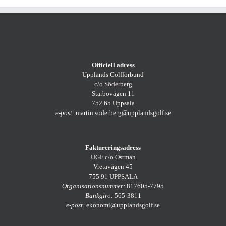
Officiell adress
Upplands Golfförbund
c/o Söderberg
Starbovägen 11
752 65 Uppsala
e-post:
martin.soderberg@upplandsgolf.se
Faktureringsadress
UGF c/o Östman
Vretavägen 45
755 91 UPPSALA
Organisationsnummer:
817605-7795
Bankgiro:
565-3811
e-post:
ekonomi@upplandsgolf.se