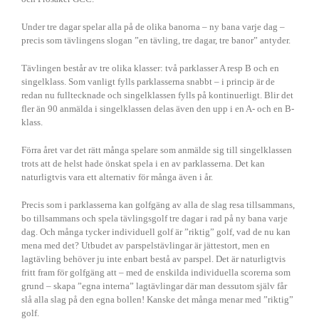
UGF
Under tre dagar spelar alla på de olika banorna – ny bana varje dag –
precis som tävlingens slogan ”en tävling, tre dagar, tre banor” antyder.
Tävlingen består av tre olika klasser: två parklasser A resp B och en
singelklass. Som vanligt fylls parklasserna snabbt – i princip är de
redan nu fulltecknade och singelklassen fylls på kontinuerligt. Blir det
fler än 90 anmälda i singelklassen delas även den upp i en A- och en B-
klass.
Förra året var det rätt många spelare som anmälde sig till singelklassen
trots att de helst hade önskat spela i en av parklasserna. Det kan
naturligtvis vara ett alternativ för många även i år.
Precis som i parklasserna kan golfgäng av alla de slag resa tillsammans,
bo tillsammans och spela tävlingsgolf tre dagar i rad på ny bana varje
dag. Och många tycker individuell golf är ”riktig” golf, vad de nu kan
mena med det? Utbudet av parspelstävlingar är jättestort, men en
UGF
lagtävling behöver ju inte enbart bestå av parspel. Det är naturligtvis
fritt fram för golfgäng att – med de enskilda individuella scorerna som
grund – skapa ”egna interna” lagtävlingar där man dessutom själv får
slå alla slag på den egna bollen! Kanske det många menar med ”riktig”
golf.