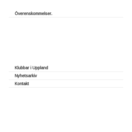
Överenskommelser.
Fritt spel för juniorer
Halv greenfee vid förbundstävlingar
Rabatterad vardagsgreenfee
UGFs introduktionskort
UGFs Klubbkort
UGFs Tävlingsutbyte
Klubbar i Uppland
Nyhetsarkiv
Kontakt
Styrelse
Webben
Kontakt med klubbar