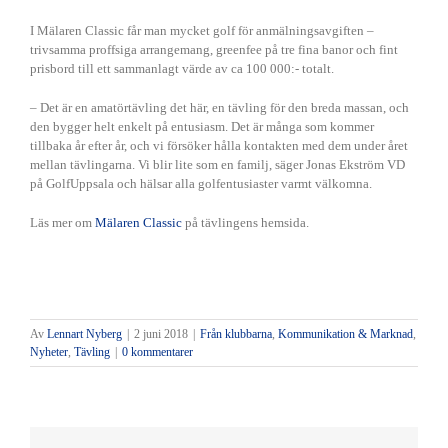
I Mälaren Classic får man mycket golf för anmälningsavgiften –
trivsamma proffsiga arrangemang, greenfee på tre fina banor och fint
prisbord till ett sammanlagt värde av ca 100 000:- totalt.
– Det är en amatörtävling det här, en tävling för den breda massan, och
den bygger helt enkelt på entusiasm. Det är många som kommer
tillbaka år efter år, och vi försöker hålla kontakten med dem under året
mellan tävlingarna. Vi blir lite som en familj, säger Jonas Ekström VD
på GolfUppsala och hälsar alla golfentusiaster varmt välkomna.
Läs mer om
Mälaren Classic
på tävlingens hemsida.
Av
Lennart Nyberg
|
2 juni 2018
|
Från klubbarna
,
Kommunikation & Marknad
,
Nyheter
,
Tävling
|
0 kommentarer