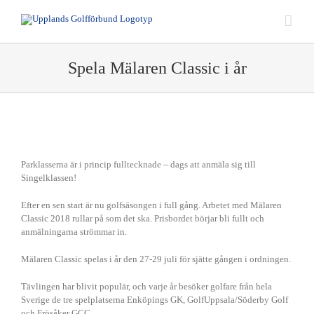
Fortsätt
till
innehållet
Spela Mälaren Classic i år
Parklasserna är i princip fulltecknade – dags att anmäla sig till
Singelklassen!
Efter en sen start är nu golfsäsongen i full gång. Arbetet med Mälaren
Classic 2018 rullar på som det ska. Prisbordet börjar bli fullt och
anmälningarna strömmar in.
Mälaren Classic spelas i år den 27-29 juli för sjätte gången i ordningen.
Tävlingen har blivit populär, och varje år besöker golfare från hela
Sverige de tre spelplatserna Enköpings GK, GolfUppsala/Söderby Golf
och Frösåker GCC.