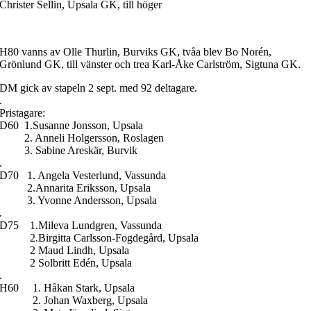
Christer Sellin, Upsala GK, till höger
H80 vanns av Olle Thurlin, Burviks GK, tvåa blev Bo Norén,
Grönlund GK, till vänster och trea Karl-Åke Carlström, Sigtuna GK.
DM gick av stapeln 2 sept. med 92 deltagare.
.
Pristagare:
D60 1.Susanne Jonsson, Upsala
2. Anneli Holgersson, Roslagen
3. Sabine Areskär, Burvik
.
D70 1. Angela Vesterlund, Vassunda
2.Annarita Eriksson, Upsala
3. Yvonne Andersson, Upsala
.
D75 1.Mileva Lundgren, Vassunda
2.Birgitta Carlsson-Fogdegård, Upsala
2 Maud Lindh, Upsala
2 Solbritt Edén, Upsala
.
H60 1. Håkan Stark, Upsala
2. Johan Waxberg, Upsala