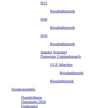
H22
Resultathistrorik
H40
Resultathistrorik
H50
Resultathistrorik
Statuter Seriespel
Damernas Upplandsmatch
UGF-Matchen
Resultathistorik
Resultathistorik
Damkommittén
Damtävlingar
Damslaget 2026
Femtouren