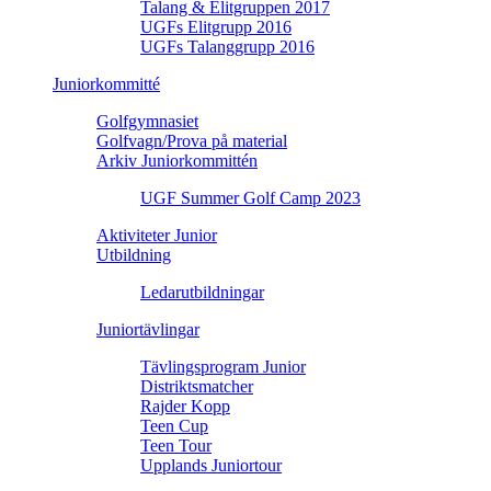
Talang & Elitgruppen 2017
UGFs Elitgrupp 2016
UGFs Talanggrupp 2016
Juniorkommitté
Golfgymnasiet
Golfvagn/Prova på material
Arkiv Juniorkommittén
UGF Summer Golf Camp 2023
Aktiviteter Junior
Utbildning
Ledarutbildningar
Juniortävlingar
Tävlingsprogram Junior
Distriktsmatcher
Rajder Kopp
Teen Cup
Teen Tour
Upplands Juniortour