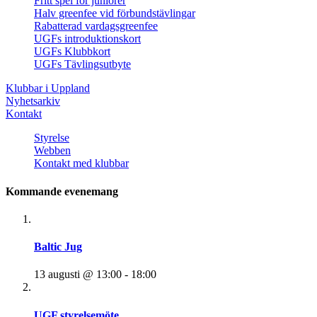
Fritt spel för juniorer
Halv greenfee vid förbundstävlingar
Rabatterad vardagsgreenfee
UGFs introduktionskort
UGFs Klubbkort
UGFs Tävlingsutbyte
Klubbar i Uppland
Nyhetsarkiv
Kontakt
Styrelse
Webben
Kontakt med klubbar
Kommande evenemang
Baltic Jug
13 augusti @ 13:00
-
18:00
UGF styrelsemöte