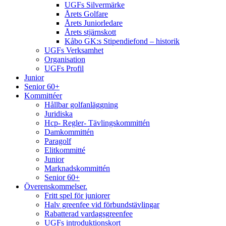
UGFs Silvermärke
Årets Golfare
Årets Juniorledare
Årets stjärnskott
Kåbo GK:s Stipendiefond – historik
UGFs Verksamhet
Organisation
UGFs Profil
Junior
Senior 60+
Kommittéer
Hållbar golfanläggning
Juridiska
Hcp- Regler- Tävlingskommittén
Damkommittén
Paragolf
Elitkommitté
Junior
Marknadskommittén
Senior 60+
Överenskommelser.
Fritt spel för juniorer
Halv greenfee vid förbundstävlingar
Rabatterad vardagsgreenfee
UGFs introduktionskort