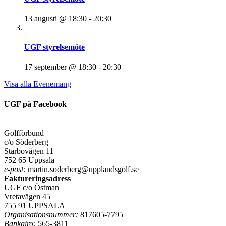
13 augusti @ 18:30
-
20:30
UGF styrelsemöte
17 september @ 18:30
-
20:30
Visa alla Evenemang
UGF på Facebook
Golfförbund
c/o Söderberg
Starbovägen 11
752 65 Uppsala
e-post:
martin.soderberg@upplandsgolf.se
Faktureringsadress
UGF c/o Östman
Vretavägen 45
755 91 UPPSALA
Organisationsnummer:
817605-7795
Bankgiro:
565-3811