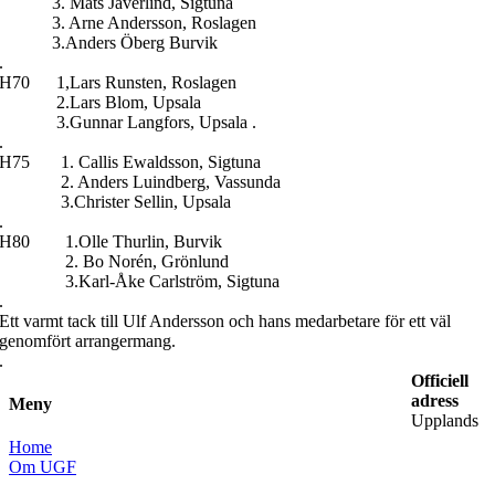
3. Mats Jäverlind, Sigtuna
3. Arne Andersson, Roslagen
3.Anders Öberg Burvik
.
H70 1,Lars Runsten, Roslagen
2.Lars Blom, Upsala
3.Gunnar Langfors, Upsala .
.
H75 1. Callis Ewaldsson, Sigtuna
2. Anders Luindberg, Vassunda
3.Christer Sellin, Upsala
.
H80 1.Olle Thurlin, Burvik
2. Bo Norén, Grönlund
3.Karl-Åke Carlström, Sigtuna
.
Ett varmt tack till Ulf Andersson och hans medarbetare för ett väl
genomfört arrangermang.
.
Officiell
adress
Meny
Upplands
Home
Om UGF