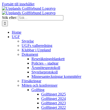
Fortsätt till innehållet
Sök efter:
Home
UGF
Styrelse
UGFs valberedning
Klubbar i Uppland
Dokument
Reseräkningsblankett
Policies – stadgar
Årsmötesprotokoll
Styrelseprotokoll
Minnesanteckningar kommittéer
Försäkringar
Möten och konferenser
Golfting
Golftinget 2025
Golftinget 2024
Golftinget 2023
Golftinget 2022