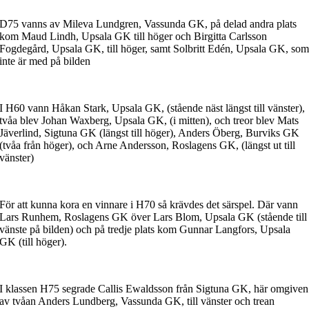
D75 vanns av Mileva Lundgren, Vassunda GK, på delad andra plats
kom Maud Lindh, Upsala GK till höger och Birgitta Carlsson
Fogdegård, Upsala GK, till höger, samt Solbritt Edén, Upsala GK, so
inte är med på bilden
I H60 vann Håkan Stark, Upsala GK, (stående näst längst till vänster),
tvåa blev Johan Waxberg, Upsala GK, (i mitten), och treor blev Mats
Jäverlind, Sigtuna GK (längst till höger), Anders Öberg, Burviks GK
(tvåa från höger), och Arne Andersson, Roslagens GK, (längst ut till
vänster)
För att kunna kora en vinnare i H70 så krävdes det särspel. Där vann
Lars Runhem, Roslagens GK över Lars Blom, Upsala GK (stående till
vänste på bilden) och på tredje plats kom Gunnar Langfors, Upsala
GK (till höger).
I klassen H75 segrade Callis Ewaldsson från Sigtuna GK, här omgiven
av tvåan Anders Lundberg, Vassunda GK, till vänster och trean