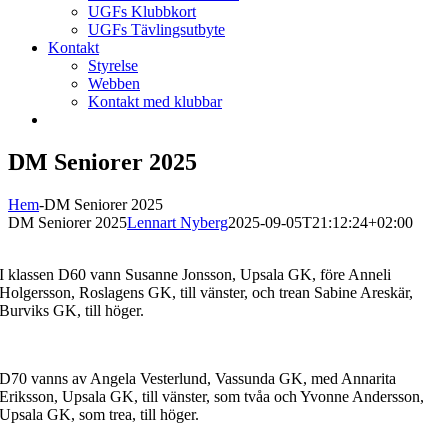
UGFs Klubbkort
UGFs Tävlingsutbyte
Kontakt
Styrelse
Webben
Kontakt med klubbar
DM Seniorer 2025
Hem
-
DM Seniorer 2025
DM Seniorer 2025
Lennart Nyberg
2025-09-05T21:12:24+02:00
I klassen D60 vann Susanne Jonsson, Upsala GK, före Anneli
Holgersson, Roslagens GK, till vänster, och trean Sabine Areskär,
Burviks GK, till höger.
D70 vanns av Angela Vesterlund, Vassunda GK, med Annarita
Eriksson, Upsala GK, till vänster, som tvåa och Yvonne Andersson,
Upsala GK, som trea, till höger.