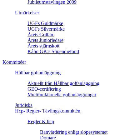
Jubileumstävlingen 2009
Utmärkelser
UGFs Guldmärke
UGFs Silvermärke
Årets Golfare
Årets Juniorledare
Årets stjärnskott
Kåbo GK:s Stipendiefond
Kommittéer
Hållbar golfanläggning
Aktuellt från Hållbar golfanläggning
GEO-certifiering
Multifunktionella golfanläggningar
Juridiska
Hcp- Regler- Tävlingskommittén
Regler & hcp
Banvärdering enligt slopesystemet
Domare