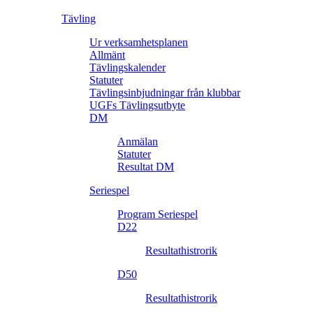
Tävling
Ur verksamhetsplanen
Allmänt
Tävlingskalender
Statuter
Tävlingsinbjudningar från klubbar
UGFs Tävlingsutbyte
DM
Anmälan
Statuter
Resultat DM
Seriespel
Program Seriespel
D22
Resultathistrorik
D50
Resultathistrorik