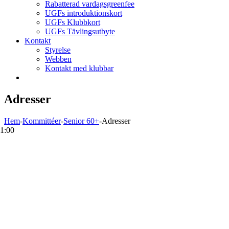
Rabatterad vardagsgreenfee
UGFs introduktionskort
UGFs Klubbkort
UGFs Tävlingsutbyte
Kontakt
Styrelse
Webben
Kontakt med klubbar
Adresser
Hem
-
Kommittéer
-
Senior 60+
-
Adresser
1:00