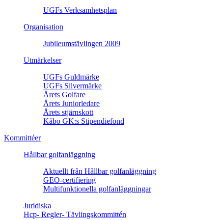
UGFs Verksamhetsplan
Organisation
Jubileumstävlingen 2009
Utmärkelser
UGFs Guldmärke
UGFs Silvermärke
Årets Golfare
Årets Juniorledare
Årets stjärnskott
Kåbo GK:s Stipendiefond
Kommittéer
Hållbar golfanläggning
Aktuellt från Hållbar golfanläggning
GEO-certifiering
Multifunktionella golfanläggningar
Juridiska
Hcp- Regler- Tävlingskommittén