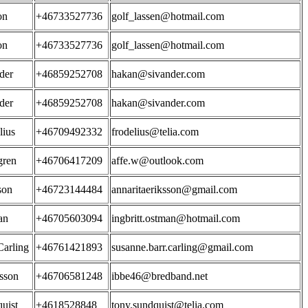
on
+46733527736
golf_lassen@hotmail.com
on
+46733527736
golf_lassen@hotmail.com
der
+46859252708
hakan@sivander.com
der
+46859252708
hakan@sivander.com
lius
+46709492332
frodelius@telia.com
gren
+46706417209
affe.w@outlook.com
son
+46723144484
annaritaeriksson@gmail.com
an
+46705603094
ingbritt.ostman@hotmail.com
Carling
+46761421893
susanne.barr.carling@gmail.com
rsson
+46706581248
ibbe46@bredband.net
uist
+4618528848
tony.sundquist@telia.com