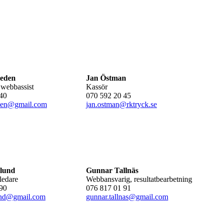
heden
Jan Östman
 webbassist
Kassör
40
070 592 20 45
eden@gmail.com
jan.ostman@rktryck.se
lund
Gunnar Tallnäs
sledare
Webbansvarig, resultatbearbetning
90
076 817 01 91
lund@gmail.com
gunnar.tallnas@gmail.com