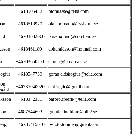
+4618505432
blomlasse@telia.com
mann
+4618518929
ola.hartmann@fysik.uu.se
und
+46703682660
jan.englund@comhem.se
dsson
+4618461180
apharaldsson@hotmail.com
on
+46703650251
sture.c@blixtmail.se
ogius
+4618547739
goran.aldskogius@telia.com
son
+46735040020
carlfogde@gmail.com
egård
iksson
+4618342331
barbro.fredrik@telia.com
blom
+4687544693
gunnie.lindblom@allt2.se
erg
+46735415610
twfoto.tommy@gmail.com