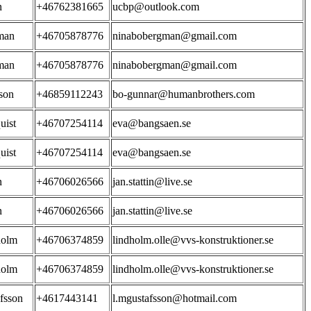
n
+46762381665
ucbp@outlook.com
man
+46705878776
ninabobergman@gmail.com
man
+46705878776
ninabobergman@gmail.com
son
+46859112243
bo-gunnar@humanbrothers.com
uist
+46707254114
eva@bangsaen.se
uist
+46707254114
eva@bangsaen.se
n
+46706026566
jan.stattin@live.se
n
+46706026566
jan.stattin@live.se
holm
+46706374859
lindholm.olle@vvs-konstruktioner.se
holm
+46706374859
lindholm.olle@vvs-konstruktioner.se
fsson
+4617443141
l.mgustafsson@hotmail.com