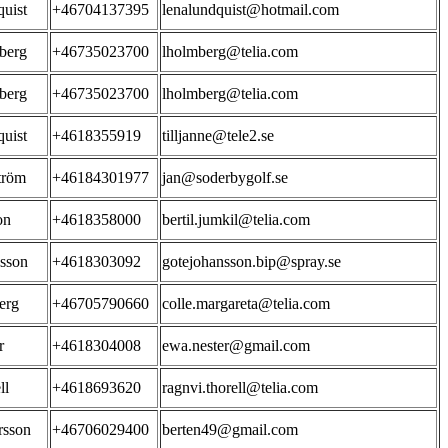
uist
+46704137395
lenalundquist@hotmail.com
berg
+46735023700
lholmberg@telia.com
berg
+46735023700
lholmberg@telia.com
uist
+4618355919
tilljanne@tele2.se
tröm
+46184301977
jan@soderbygolf.se
on
+4618358000
bertil.jumkil@telia.com
sson
+4618303092
gotejohansson.bip@spray.se
erg
+46705790660
colle.margareta@telia.com
r
+4618304008
ewa.nester@gmail.com
ll
+4618693620
ragnvi.thorell@telia.com
rsson
+46706029400
berten49@gmail.com