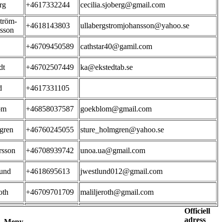
rg
+4617332244
cecilia.sjoberg@gmail.com
tröm-
+4618143803
ullabergstromjohansson@yahoo.se
sson
+46709450589
cathstar40@gamil.com
dt
+46702507449
ka@ekstedtab.se
d
+4617331105
om
+46858037587
goekblom@gmail.com
gren
+46760245055
sture_holmgren@yahoo.se
rsson
+46708939742
unoa.ua@gmail.com
und
+4618695613
jwestlund012@gmail.com
oth
+46709701709
maliljeroth@gmail.com
Officiell
adress
Meny