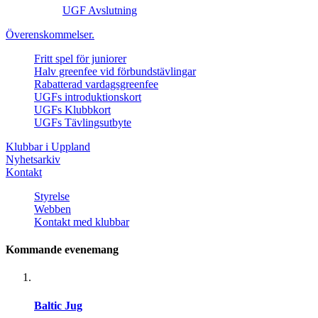
UGF Avslutning
Överenskommelser.
Fritt spel för juniorer
Halv greenfee vid förbundstävlingar
Rabatterad vardagsgreenfee
UGFs introduktionskort
UGFs Klubbkort
UGFs Tävlingsutbyte
Klubbar i Uppland
Nyhetsarkiv
Kontakt
Styrelse
Webben
Kontakt med klubbar
Kommande evenemang
Baltic Jug