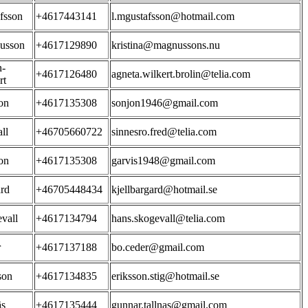
fsson
+4617443141
l.mgustafsson@hotmail.com
usson
+4617129890
kristina@magnussons.nu
n-
+4617126480
agneta.wilkert.brolin@telia.com
rt
on
+4617135308
sonjon1946@gmail.com
ll
+46705660722
sinnesro.fred@telia.com
on
+4617135308
garvis1948@gmail.com
rd
+46705448434
kjellbargard@hotmail.se
vall
+4617134794
hans.skogevall@telia.com
r
+4617137188
bo.ceder@gmail.com
son
+4617134835
eriksson.stig@hotmail.se
äs
+4617135444
gunnar.tallnas@gmail.com