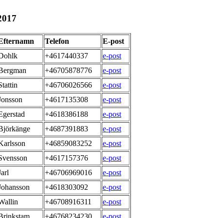
2017
Efternamn
Telefon
E-post
Dohlk
+4617440337
e-post
Bergman
+46705878776
e-post
Stattin
+46706026566
e-post
Jonsson
+4617135308
e-post
Egerstad
+4618386188
e-post
Björkänge
+4687391883
e-post
Karlsson
+46859083252
e-post
Svensson
+4617157376
e-post
Jarl
+46706969016
e-post
Johansson
+4618303092
e-post
Wallin
+46708916311
e-post
Brinkstam
+46768234230
e-post