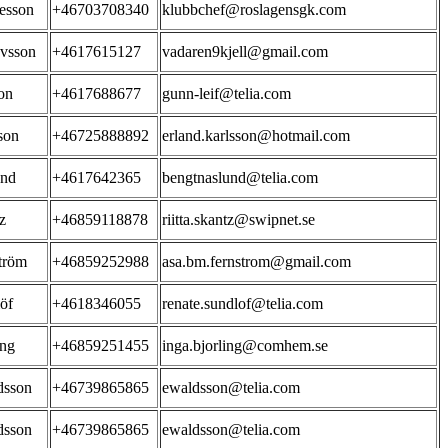
esson
+46703708340
klubbchef@roslagensgk.com
vsson
+4617615127
vadaren9kjell@gmail.com
on
+4617688677
gunn-leif@telia.com
son
+46725888892
erland.karlsson@hotmail.com
und
+4617642365
bengtnaslund@telia.com
z
+46859118878
riitta.skantz@swipnet.se
tröm
+46859252988
asa.bm.fernstrom@gmail.com
öf
+4618346055
renate.sundlof@telia.com
ing
+46859251455
inga.bjorling@comhem.se
dsson
+46739865865
ewaldsson@telia.com
dsson
+46739865865
ewaldsson@telia.com