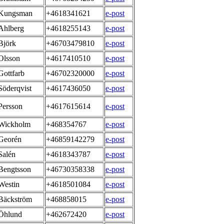
Kungsman
+4618341621
e-post
Ahlberg
+4618255143
e-post
Björk
+46703479810
e-post
Olsson
+4617410510
e-post
Gottfarb
+46702320000
e-post
Söderqvist
+4617436050
e-post
Persson
+4617615614
e-post
Wickholm
+468354767
e-post
Georén
+46859142279
e-post
Salén
+4618343787
e-post
Bengtsson
+46730358338
e-post
Westin
+4618501084
e-post
Bäckström
+468858015
e-post
Öhlund
+462672420
e-post