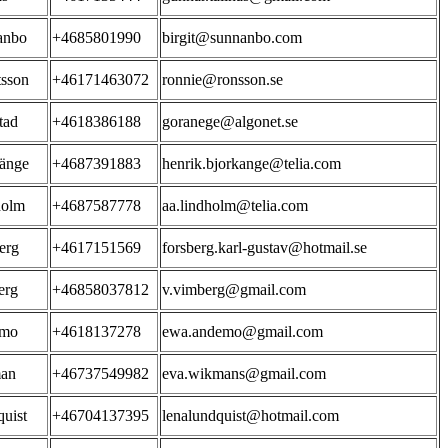
anbo
+4685801990
birgit@sunnanbo.com
sson
+46171463072
ronnie@ronsson.se
tad
+4618386188
goranege@algonet.se
änge
+4687391883
henrik.bjorkange@telia.com
holm
+4687587778
aa.lindholm@telia.com
erg
+4617151569
forsberg.karl-gustav@hotmail.se
erg
+46858037812
v.vimberg@gmail.com
mo
+4618137278
ewa.andemo@gmail.com
an
+46737549982
eva.wikmans@gmail.com
uist
+46704137395
lenalundquist@hotmail.com