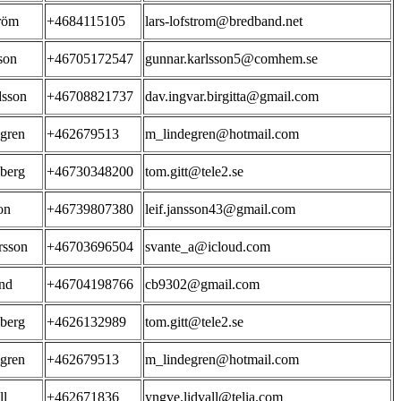
röm
+4684115105
lars-lofstrom@bredband.net
son
+46705172547
gunnar.karlsson5@comhem.se
dsson
+46708821737
dav.ingvar.birgitta@gmail.com
gren
+462679513
m_lindegren@hotmail.com
berg
+46730348200
tom.gitt@tele2.se
on
+46739807380
leif.jansson43@gmail.com
rsson
+46703696504
svante_a@icloud.com
nd
+46704198766
cb9302@gmail.com
berg
+4626132989
tom.gitt@tele2.se
gren
+462679513
m_lindegren@hotmail.com
ll
+462671836
yngve.lidvall@telia.com