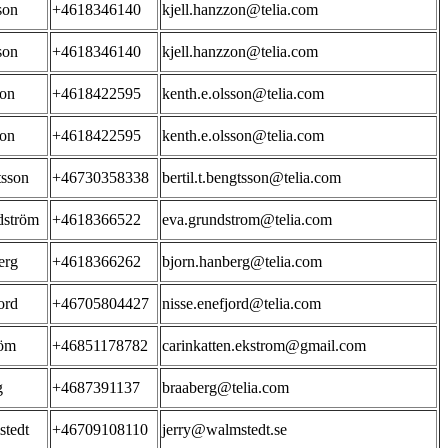
son
+4618346140
kjell.hanzzon@telia.com
son
+4618346140
kjell.hanzzon@telia.com
son
+4618422595
kenth.e.olsson@telia.com
son
+4618422595
kenth.e.olsson@telia.com
sson
+46730358338
bertil.t.bengtsson@telia.com
dström
+4618366522
eva.grundstrom@telia.com
erg
+4618366262
bjorn.hanberg@telia.com
ord
+46705804427
nisse.enefjord@telia.com
röm
+46851178782
carinkatten.ekstrom@gmail.com
g
+4687391137
braaberg@telia.com
tedt
+46709108110
jerry@walmstedt.se