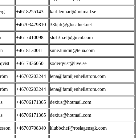
erg
+4618255143
karl.lennart@hotmail.se
+46703479810
33bjrk@glocalnet.net
n
+4617410098
slo135.ef@gmail.com
in
+4618130011
sune.lundin@telia.com
qvist
+4617436050
soderqvist@live.se
tröm
+46702203244
lena@familjenhellstrom.com
tröm
+46702203244
lena@familjenhellstrom.com
us
+46706171365
dexius@hotmail.com
us
+46706171365
dexius@hotmail.com
esson
+46703708340
klubbchef@roslagensgk.com