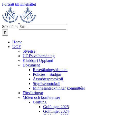
Fortsätt till innehållet
Sök efter:
Home
UGF
Styrelse
UGFs valberedning
Klubbar i Uppland
Dokument
Reseräkningsblankett
Policies – stadgar
Årsmötesprotokoll
Styrelseprotokoll
Minnesanteckningar kommittéer
Försäkringar
Möten och konferenser
Golfting
Golftinget 2025
Golftinget 2024