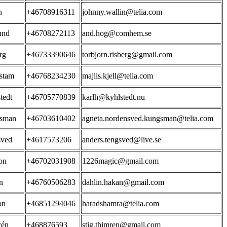
n
+46708916311
johnny.wallin@telia.com
und
+46708272113
and.hog@comhem.se
rg
+46733390646
torbjorn.risberg@gmail.com
stam
+46768234230
majlis.kjell@telia.com
tedt
+46705770839
karlh@kyhlstedt.nu
sman
+46703610402
agneta.nordensved.kungsman@telia.com
sved
+4617573206
anders.tengsved@live.se
on
+46702031908
1226magic@gmail.com
n
+46760506283
dahlin.hakan@gmail.com
on
+46851294046
haradshamra@telia.com
rén
+468876593
stig.thimren@gmail.com