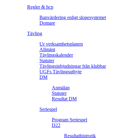
Regler & hcp
Banvärdering enligt slopesystemet
Domare
Tävling
Ur verksamhetsplanen
Allmänt
Tävlingskalender
Statuter
Tävlingsinbjudningar från klubbar
UGFs Tävlingsutbyte
DM
Anmälan
Statuter
Resultat DM
Seriespel
Program Seriespel
D22
Resultathistrorik