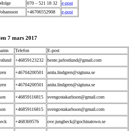
Molge
070 – 521 18 32
e-post
Johansson
+46706552908
e-post
den 7 mars 2017
namn
Telefon
E-post
Östlund
+46859123232
bente.jarlostlund@gmail.com
ren
+46704200501
anita.lindgren@sigtuna.se
ren
+46704200501
anita.lindgren@sigtuna.se
son
+46859116815
svengostakarlsson@gmail.com
son
+46859116815
svengostakarlsson@gmail.com
beck
+468369576
ove.jungbeck@gochinatown.se