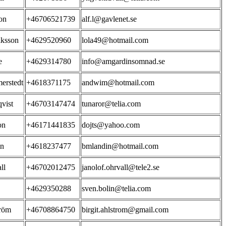
on
+46706521739
alf.l@gavlenet.se
iksson
+4629520960
lola49@hotmail.com
e
+4629314780
info@amgardinsomnad.se
erstedt
+4618371175
andwim@hotmail.com
vist
+46703147474
tunaror@telia.com
on
+46171441835
dojts@yahoo.com
in
+4618237477
bmlandin@hotmail.com
ll
+46702012475
janolof.ohrvall@tele2.se
+4629350288
sven.bolin@telia.com
röm
+46708864750
birgit.ahlstrom@gmail.com