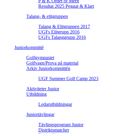
P & K Order of Merit
Resultat 2025 Peggat & Klart
Talang- & elitgruppen
Talang & Elitgruppen 2017
UGFs Elitgrupp 2016
UGFs Talanggrupp 2016
Juniorkommitté
Golfgymnasiet
Golfvagn/Prova på material
Arkiv Juniorkommittén
UGF Summer Golf Camp 2023
Aktiviteter Junior
Utbildning
Ledarutbildningar
Juniortävlingar
Tävlingsprogram Junior
Distriktsmatcher