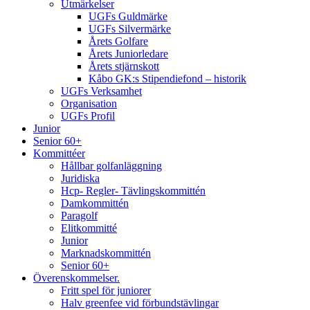
Utmärkelser
UGFs Guldmärke
UGFs Silvermärke
Årets Golfare
Årets Juniorledare
Årets stjärnskott
Kåbo GK:s Stipendiefond – historik
UGFs Verksamhet
Organisation
UGFs Profil
Junior
Senior 60+
Kommittéer
Hållbar golfanläggning
Juridiska
Hcp- Regler- Tävlingskommittén
Damkommittén
Paragolf
Elitkommitté
Junior
Marknadskommittén
Senior 60+
Överenskommelser.
Fritt spel för juniorer
Halv greenfee vid förbundstävlingar