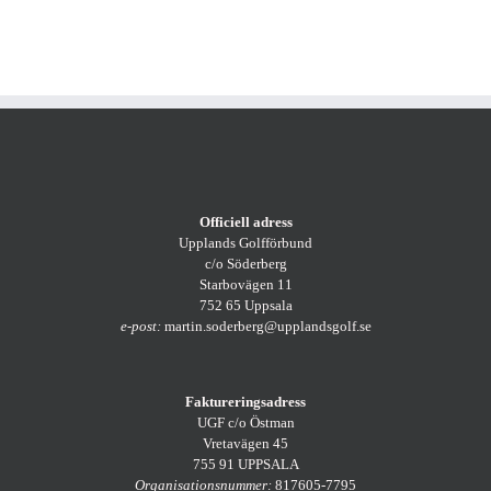
Officiell adress
Upplands Golfförbund
c/o Söderberg
Starbovägen 11
752 65 Uppsala
e-post:
martin.soderberg@upplandsgolf.se
Faktureringsadress
UGF c/o Östman
Vretavägen 45
755 91 UPPSALA
Organisationsnummer:
817605-7795