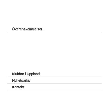
Överenskommelser.
Fritt spel för juniorer
Halv greenfee vid förbundstävlingar
Rabatterad vardagsgreenfee
UGFs introduktionskort
UGFs Klubbkort
UGFs Tävlingsutbyte
Klubbar i Uppland
Nyhetsarkiv
Kontakt
Styrelse
Webben
Kontakt med klubbar