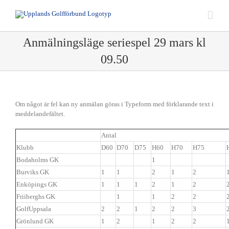
Fortsätt
till
innehållet
Anmälningsläge seriespel 29 mars kl
09.50
Behöver
Om något är fel kan ny anmälan göras i Typeform med förklarande text i
meddelandefältet.
Antal
Klubb
D60
D70
D75
H60
H70
H75
Bodaholms GK
1
Burviks GK
1
1
2
1
2
Enköpings GK
1
1
1
2
1
2
Friiberghs GK
1
1
2
2
GolfUppsala
2
2
1
2
2
3
Grönlund GK
1
2
1
2
2