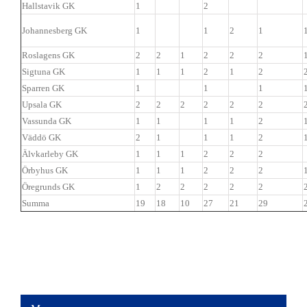
Hallstavik GK
1
2
Johannesberg GK
1
1
2
1
Roslagens GK
2
2
1
2
2
2
Sigtuna GK
1
1
1
2
1
2
Sparren GK
1
1
1
Upsala GK
2
2
2
2
2
2
Vassunda GK
1
1
1
1
2
Väddö GK
2
1
1
1
2
Älvkarleby GK
1
1
1
2
2
2
Örbyhus GK
1
1
1
2
2
2
Öregrunds GK
1
2
2
2
2
2
Summa
19
18
10
27
21
29