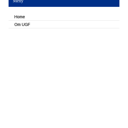
Meny
Home
Om UGF
Styrelse
UGFs valberedning
Dokument
Reseräkningsblankett
Policies – stadgar
Årsmötesprotokoll
Styrelseprotokoll
Minnesanteckningar kommittéer
Försäkringar
Möten och konferenser
Golfting