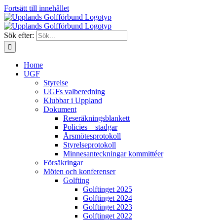
Fortsätt till innehållet
Sök efter:
Home
UGF
Styrelse
UGFs valberedning
Klubbar i Uppland
Dokument
Reseräkningsblankett
Policies – stadgar
Årsmötesprotokoll
Styrelseprotokoll
Minnesanteckningar kommittéer
Försäkringar
Möten och konferenser
Golfting
Golftinget 2025
Golftinget 2024
Golftinget 2023
Golftinget 2022