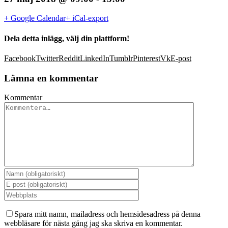
+ Google Calendar
+ iCal-export
Dela detta inlägg, välj din plattform!
Facebook
Twitter
Reddit
LinkedIn
Tumblr
Pinterest
Vk
E-post
Lämna en kommentar
Kommentar
Spara mitt namn, mailadress och hemsidesadress på denna
webbläsare för nästa gång jag ska skriva en kommentar.