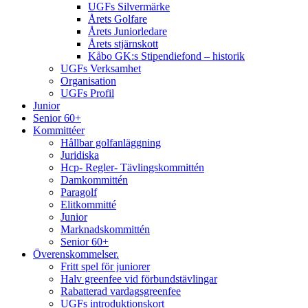
UGFs Silvermärke
Årets Golfare
Årets Juniorledare
Årets stjärnskott
Kåbo GK:s Stipendiefond – historik
UGFs Verksamhet
Organisation
UGFs Profil
Junior
Senior 60+
Kommittéer
Hållbar golfanläggning
Juridiska
Hcp- Regler- Tävlingskommittén
Damkommittén
Paragolf
Elitkommitté
Junior
Marknadskommittén
Senior 60+
Överenskommelser.
Fritt spel för juniorer
Halv greenfee vid förbundstävlingar
Rabatterad vardagsgreenfee
UGFs introduktionskort