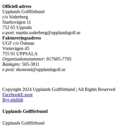
Officiell adress
Upplands Golfförbund
c/o Söderberg
Starbovägen 11
752 65 Uppsala
e-post:
martin.soderberg@upplandsgolf.se
Faktureringsadress
UGF c/o Östman
Vretavägen 45
755 91 UPPSALA
Organisationsnummer:
817605-7795
Bankgiro:
565-3811
e-post:
ekonomi@upplandsgolf.se
Copyright 2024 Upplands Golfförbund | All Rights Reserved
Facebook
E-post
Byt glidfält
Upplands Golfförbund
Upplands Golfförbund