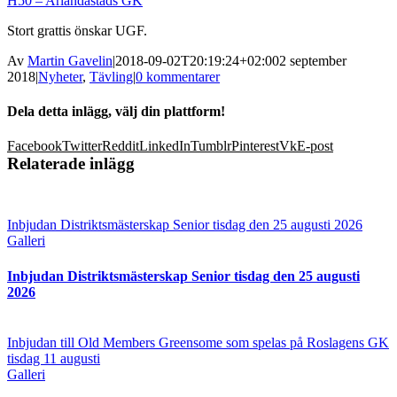
H50 – Arlandastads GK
Stort grattis önskar UGF.
Av
Martin Gavelin
|
2018-09-02T20:19:24+02:00
2 september
2018
|
Nyheter
,
Tävling
|
0 kommentarer
Dela detta inlägg, välj din plattform!
Facebook
Twitter
Reddit
LinkedIn
Tumblr
Pinterest
Vk
E-post
Relaterade inlägg
Inbjudan Distriktsmästerskap Senior tisdag den 25 augusti 2026
Galleri
Inbjudan Distriktsmästerskap Senior tisdag den 25 augusti
2026
Inbjudan till Old Members Greensome som spelas på Roslagens GK
tisdag 11 augusti
Galleri