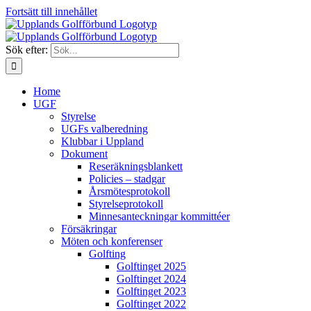
Fortsätt till innehållet
Sök efter:
Home
UGF
Styrelse
UGFs valberedning
Klubbar i Uppland
Dokument
Reseräkningsblankett
Policies – stadgar
Årsmötesprotokoll
Styrelseprotokoll
Minnesanteckningar kommittéer
Försäkringar
Möten och konferenser
Golfting
Golftinget 2025
Golftinget 2024
Golftinget 2023
Golftinget 2022