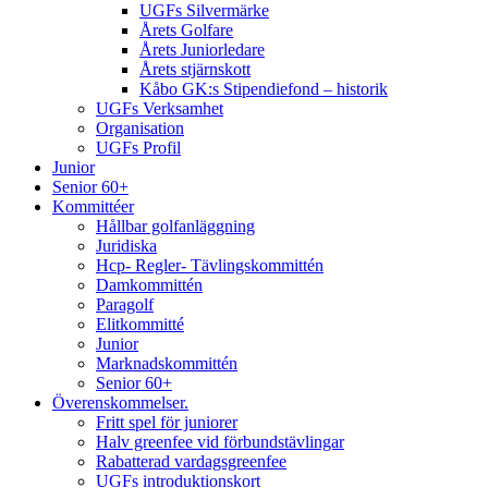
UGFs Silvermärke
Årets Golfare
Årets Juniorledare
Årets stjärnskott
Kåbo GK:s Stipendiefond – historik
UGFs Verksamhet
Organisation
UGFs Profil
Junior
Senior 60+
Kommittéer
Hållbar golfanläggning
Juridiska
Hcp- Regler- Tävlingskommittén
Damkommittén
Paragolf
Elitkommitté
Junior
Marknadskommittén
Senior 60+
Överenskommelser.
Fritt spel för juniorer
Halv greenfee vid förbundstävlingar
Rabatterad vardagsgreenfee
UGFs introduktionskort