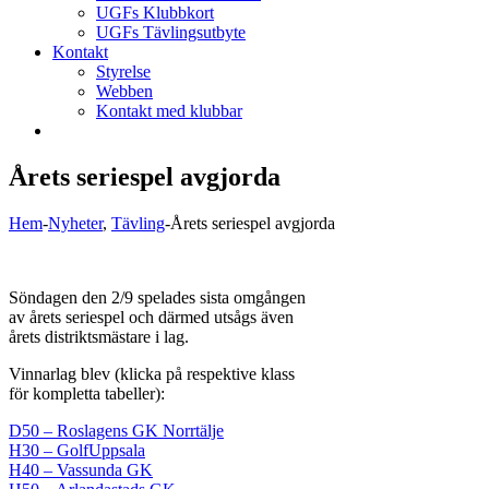
UGFs Klubbkort
UGFs Tävlingsutbyte
Kontakt
Styrelse
Webben
Kontakt med klubbar
Årets seriespel avgjorda
Hem
-
Nyheter
,
Tävling
-
Årets seriespel avgjorda
Söndagen den 2/9 spelades sista omgången
av årets seriespel och därmed utsågs även
årets distriktsmästare i lag.
Vinnarlag blev (klicka på respektive klass
för kompletta tabeller):
D50 – Roslagens GK Norrtälje
H30 – GolfUppsala
H40 – Vassunda GK