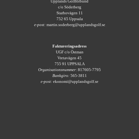
Upplands Golfförbund
c/o Söderberg
Starbovägen 11
752 65 Uppsala
e-post:
martin.soderberg@upplandsgolf.se
Faktureringsadress
UGF c/o Östman
Vretavägen 45
755 91 UPPSALA
Organisationsnummer:
817605-7795
Bankgiro:
565-3811
e-post:
ekonomi@upplandsgolf.se