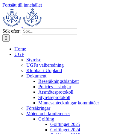
Fortsätt till innehållet
Sök efter:
Home
UGF
Styrelse
UGFs valberedning
Klubbar i Uppland
Dokument
Reseräkningsblankett
Policies – stadgar
Årsmötesprotokoll
Styrelseprotokoll
Minnesanteckningar kommittéer
Försäkringar
Möten och konferenser
Golfting
Golftinget 2025
Golftinget 2024