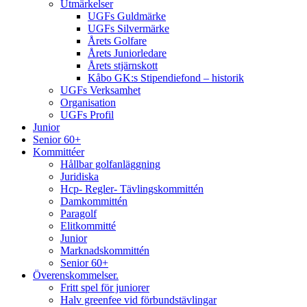
Utmärkelser
UGFs Guldmärke
UGFs Silvermärke
Årets Golfare
Årets Juniorledare
Årets stjärnskott
Kåbo GK:s Stipendiefond – historik
UGFs Verksamhet
Organisation
UGFs Profil
Junior
Senior 60+
Kommittéer
Hållbar golfanläggning
Juridiska
Hcp- Regler- Tävlingskommittén
Damkommittén
Paragolf
Elitkommitté
Junior
Marknadskommittén
Senior 60+
Överenskommelser.
Fritt spel för juniorer
Halv greenfee vid förbundstävlingar