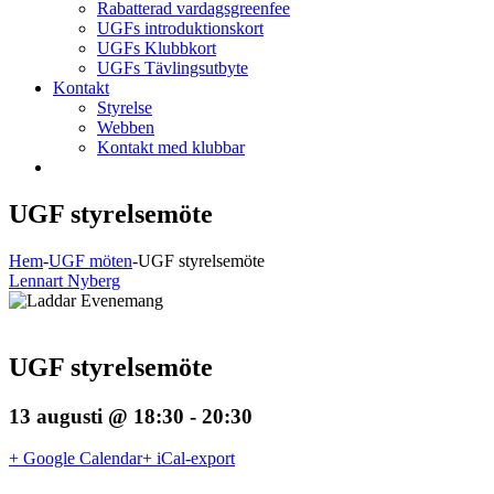
Rabatterad vardagsgreenfee
UGFs introduktionskort
UGFs Klubbkort
UGFs Tävlingsutbyte
Kontakt
Styrelse
Webben
Kontakt med klubbar
UGF styrelsemöte
Hem
-
UGF möten
-
UGF styrelsemöte
Lennart Nyberg
UGF styrelsemöte
13 augusti @ 18:30
-
20:30
+ Google Calendar
+ iCal-export