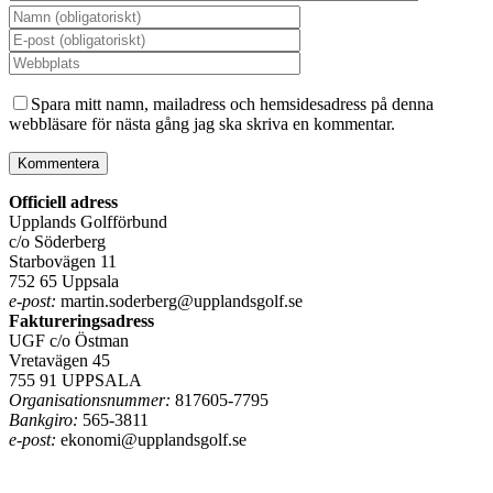
Spara mitt namn, mailadress och hemsidesadress på denna
webbläsare för nästa gång jag ska skriva en kommentar.
Officiell adress
Upplands Golfförbund
c/o Söderberg
Starbovägen 11
752 65 Uppsala
e-post:
martin.soderberg@upplandsgolf.se
Faktureringsadress
UGF c/o Östman
Vretavägen 45
755 91 UPPSALA
Organisationsnummer:
817605-7795
Bankgiro:
565-3811
e-post:
ekonomi@upplandsgolf.se