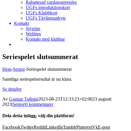
Rabatterad vardagsgreenfee
UGFs introduktionskort
UGFs Klubbkort
UGFs Tävlingsutbyte
Kontakt
Styrelse
Webben
Kontakt med klubbar
Seriespelet slutsummerat
Hem
-
Senior
-
Seriespelet slutsummerat
Samtliga seriespelsresultat är nu klara.
Se detaljer
Av
Gunnar Tallnäs
|
2023-08-23T12:33:23+02:00
23 augusti
2023
|
Senior
|
0 kommentarer
Dela detta inlägg, välj din plattform!
Facebook
Twitter
Reddit
LinkedIn
Tumblr
Pinterest
Vk
E-post