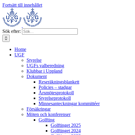
Fortsätt till innehållet
Sök efter:
Home
UGF
Styrelse
UGFs valberedning
Klubbar i Uppland
Dokument
Reseräkningsblankett
Policies – stadgar
Årsmötesprotokoll
Styrelseprotokoll
Minnesanteckningar kommittéer
Försäkringar
Möten och konferenser
Golfting
Golftinget 2025
Golftinget 2024