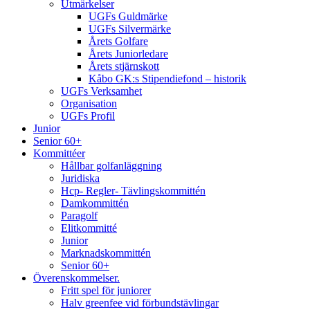
Utmärkelser
UGFs Guldmärke
UGFs Silvermärke
Årets Golfare
Årets Juniorledare
Årets stjärnskott
Kåbo GK:s Stipendiefond – historik
UGFs Verksamhet
Organisation
UGFs Profil
Junior
Senior 60+
Kommittéer
Hållbar golfanläggning
Juridiska
Hcp- Regler- Tävlingskommittén
Damkommittén
Paragolf
Elitkommitté
Junior
Marknadskommittén
Senior 60+
Överenskommelser.
Fritt spel för juniorer
Halv greenfee vid förbundstävlingar