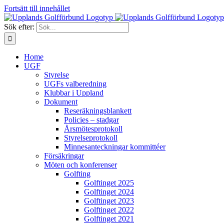
Fortsätt till innehållet
Sök efter:
Home
UGF
Styrelse
UGFs valberedning
Klubbar i Uppland
Dokument
Reseräkningsblankett
Policies – stadgar
Årsmötesprotokoll
Styrelseprotokoll
Minnesanteckningar kommittéer
Försäkringar
Möten och konferenser
Golfting
Golftinget 2025
Golftinget 2024
Golftinget 2023
Golftinget 2022
Golftinget 2021