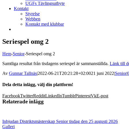
UGFs Tävlingsutbyte
Kontakt
Styrelse
Webben
Kontakt med klubbar
Seriespel omg 2
Hem
-
Senior
-
Seriespel omg 2
Samtliga resultat från tisdagens seriespel är sammanställda.
Länk till de
Av
Gunnar Tallnäs
|
2022-06-21T20:21:28+02:00
21 juni 2022
|
Senior
|
Dela detta inlägg, välj din plattform!
Facebook
Twitter
Reddit
LinkedIn
Tumblr
Pinterest
Vk
E-post
Relaterade inlägg
Inbjudan Distriktsmästerskap Senior tisdag den 25 augusti 2026
Galleri