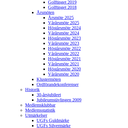
Golftinget 2019
Golftinget 2018
Årsmöten
Årsmöte 2025
Vårårsmöte 2025
Höstårsmöte 2024
Vårårsmöte 2024
Höstårsmöte 2023
Vårårsmöte 2023
Höstårsmöte 2022
Vårårsmöte 2022
Höstårsmöte 2021
Vårårsmöte 2021
Höstårsmöte 2020
Vårårsmöte 2020
Klustermöten
Ordförandekonferenser
Historik
30-årsjubileet
Jubileumstävlingen 2009
Medlemsklubbar
Medlemsstatistik
Utmärkelser
UGFs Guldmärke
UGFs Silvermärke