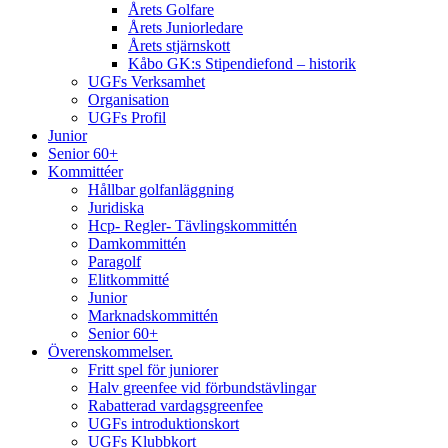
Årets Golfare
Årets Juniorledare
Årets stjärnskott
Kåbo GK:s Stipendiefond – historik
UGFs Verksamhet
Organisation
UGFs Profil
Junior
Senior 60+
Kommittéer
Hållbar golfanläggning
Juridiska
Hcp- Regler- Tävlingskommittén
Damkommittén
Paragolf
Elitkommitté
Junior
Marknadskommittén
Senior 60+
Överenskommelser.
Fritt spel för juniorer
Halv greenfee vid förbundstävlingar
Rabatterad vardagsgreenfee
UGFs introduktionskort
UGFs Klubbkort