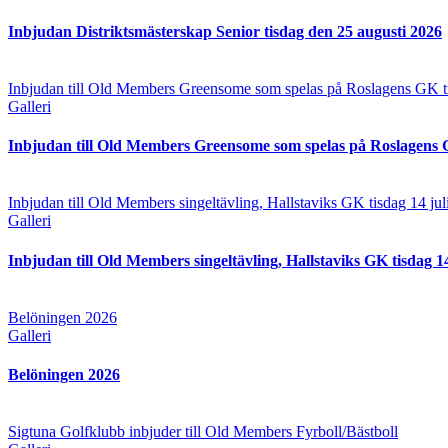
Inbjudan Distriktsmästerskap Senior tisdag den 25 augusti 2026
Inbjudan till Old Members Greensome som spelas på Roslagens GK ti
Galleri
Inbjudan till Old Members Greensome som spelas på Roslagens G
Inbjudan till Old Members singeltävling, Hallstaviks GK tisdag 14 jul
Galleri
Inbjudan till Old Members singeltävling, Hallstaviks GK tisdag 14
Belöningen 2026
Galleri
Belöningen 2026
Sigtuna Golfklubb inbjuder till Old Members Fyrboll/Bästboll