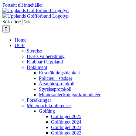
Fortsätt till innehållet
Sök efter:
Home
UGF
Styrelse
UGFs valberedning
Klubbar i Uppland
Dokument
Reseräkningsblankett
Policies – stadgar
Årsmötesprotokoll
Styrelseprotokoll
Minnesanteckningar kommittéer
Försäkringar
Möten och konferenser
Golfting
Golftinget 2025
Golftinget 2024
Golftinget 2023
Golftinget 2022