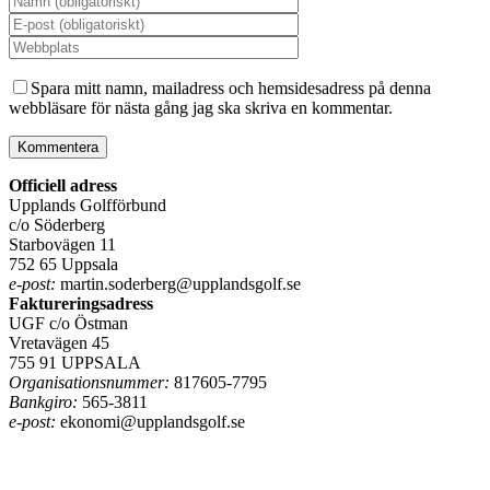
Spara mitt namn, mailadress och hemsidesadress på denna
webbläsare för nästa gång jag ska skriva en kommentar.
Officiell adress
Upplands Golfförbund
c/o Söderberg
Starbovägen 11
752 65 Uppsala
e-post:
martin.soderberg@upplandsgolf.se
Faktureringsadress
UGF c/o Östman
Vretavägen 45
755 91 UPPSALA
Organisationsnummer:
817605-7795
Bankgiro:
565-3811
e-post:
ekonomi@upplandsgolf.se