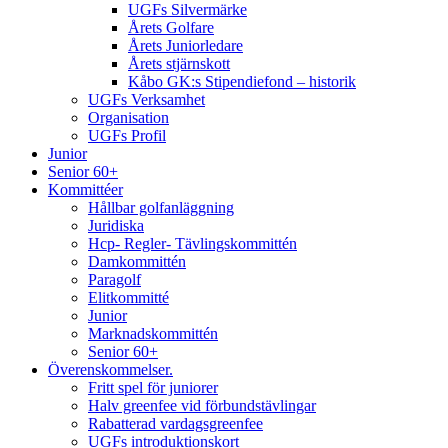
UGFs Silvermärke
Årets Golfare
Årets Juniorledare
Årets stjärnskott
Kåbo GK:s Stipendiefond – historik
UGFs Verksamhet
Organisation
UGFs Profil
Junior
Senior 60+
Kommittéer
Hållbar golfanläggning
Juridiska
Hcp- Regler- Tävlingskommittén
Damkommittén
Paragolf
Elitkommitté
Junior
Marknadskommittén
Senior 60+
Överenskommelser.
Fritt spel för juniorer
Halv greenfee vid förbundstävlingar
Rabatterad vardagsgreenfee
UGFs introduktionskort