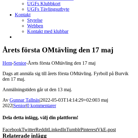
UGFs Klubbkort
UGFs Tävlingsutbyte
Kontakt
Styrelse
Webben
Kontakt med klubbar
Årets första OMtävling den 17 maj
Hem
-
Senior
-
Årets första OMtävling den 17 maj
Dags att anmäla sig till årets första OMtävling. Fyrboll på Burvik
den 17 maj.
Anmälningstiden går ut den 13 maj.
Av
Gunnar Tallnäs
|
2022-05-03T14:14:29+02:00
3 maj
2022
|
Senior
|
0 kommentarer
Dela detta inlägg, välj din plattform!
Facebook
Twitter
Reddit
LinkedIn
Tumblr
Pinterest
Vk
E-post
Relaterade inlägg