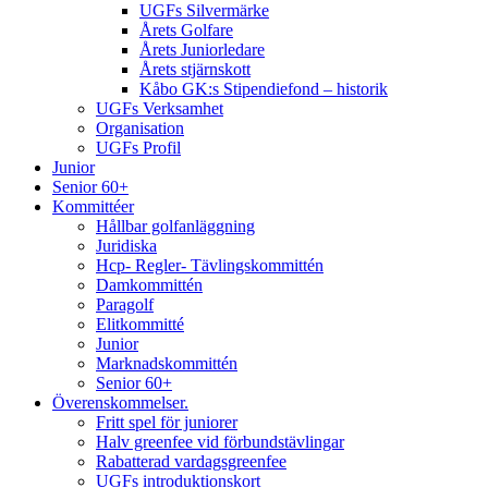
UGFs Silvermärke
Årets Golfare
Årets Juniorledare
Årets stjärnskott
Kåbo GK:s Stipendiefond – historik
UGFs Verksamhet
Organisation
UGFs Profil
Junior
Senior 60+
Kommittéer
Hållbar golfanläggning
Juridiska
Hcp- Regler- Tävlingskommittén
Damkommittén
Paragolf
Elitkommitté
Junior
Marknadskommittén
Senior 60+
Överenskommelser.
Fritt spel för juniorer
Halv greenfee vid förbundstävlingar
Rabatterad vardagsgreenfee
UGFs introduktionskort