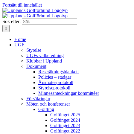
Fortsätt till innehållet
Sök efter:
Home
UGF
Styrelse
UGFs valberedning
Klubbar i Uppland
Dokument
Reseräkningsblankett
Policies – stadgar
Årsmötesprotokoll
Styrelseprotokoll
Minnesanteckningar kommittéer
Försäkringar
Möten och konferenser
Golfting
Golftinget 2025
Golftinget 2024
Golftinget 2023
Golftinget 2022