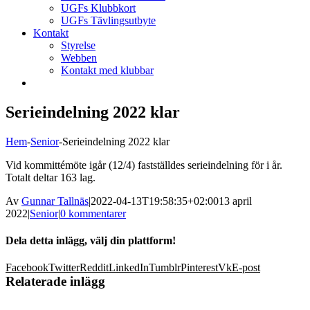
UGFs Klubbkort
UGFs Tävlingsutbyte
Kontakt
Styrelse
Webben
Kontakt med klubbar
Serieindelning 2022 klar
Hem
-
Senior
-
Serieindelning 2022 klar
Vid kommittémöte igår (12/4) fastställdes serieindelning för i år.
Totalt deltar 163 lag.
Av
Gunnar Tallnäs
|
2022-04-13T19:58:35+02:00
13 april
2022
|
Senior
|
0 kommentarer
Dela detta inlägg, välj din plattform!
Facebook
Twitter
Reddit
LinkedIn
Tumblr
Pinterest
Vk
E-post
Relaterade inlägg