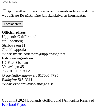
Spara mitt namn, mailadress och hemsidesadress på denna
webbläsare för nästa gång jag ska skriva en kommentar.
Officiell adress
Upplands Golfförbund
c/o Söderberg
Starbovägen 11
752 65 Uppsala
e-post:
martin.soderberg@upplandsgolf.se
Faktureringsadress
UGF c/o Östman
Vretavägen 45
755 91 UPPSALA
Organisationsnummer:
817605-7795
Bankgiro:
565-3811
e-post:
ekonomi@upplandsgolf.se
Copyright 2024 Upplands Golfförbund | All Rights Reserved
Facebook
E-post