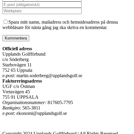
Spara mitt namn, mailadress och hemsidesadress på denna
webbläsare för nästa gång jag ska skriva en kommentar.
Officiell adress
Upplands Golfförbund
c/o Söderberg
Starbovägen 11
752 65 Uppsala
e-post:
martin.soderberg@upplandsgolf.se
Faktureringsadress
UGF c/o Östman
Vretavägen 45
755 91 UPPSALA
Organisationsnummer:
817605-7795
Bankgiro:
565-3811
e-post:
ekonomi@upplandsgolf.se
Copyright 2024 Upplands Golfförbund | All Rights Reserved