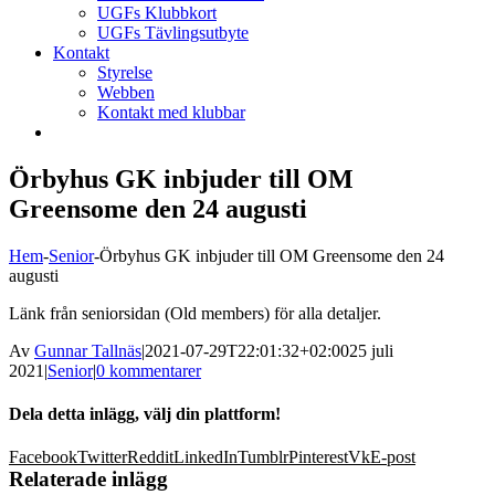
UGFs Klubbkort
UGFs Tävlingsutbyte
Kontakt
Styrelse
Webben
Kontakt med klubbar
Örbyhus GK inbjuder till OM
Greensome den 24 augusti
Hem
-
Senior
-
Örbyhus GK inbjuder till OM Greensome den 24
augusti
Länk från seniorsidan (Old members) för alla detaljer.
Av
Gunnar Tallnäs
|
2021-07-29T22:01:32+02:00
25 juli
2021
|
Senior
|
0 kommentarer
Dela detta inlägg, välj din plattform!
Facebook
Twitter
Reddit
LinkedIn
Tumblr
Pinterest
Vk
E-post
Relaterade inlägg