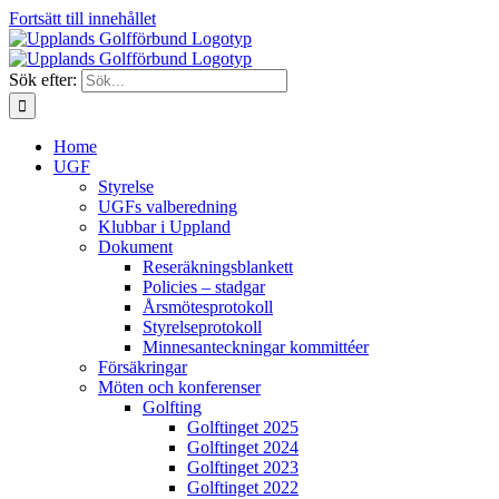
Fortsätt till innehållet
Sök efter:
Home
UGF
Styrelse
UGFs valberedning
Klubbar i Uppland
Dokument
Reseräkningsblankett
Policies – stadgar
Årsmötesprotokoll
Styrelseprotokoll
Minnesanteckningar kommittéer
Försäkringar
Möten och konferenser
Golfting
Golftinget 2025
Golftinget 2024
Golftinget 2023
Golftinget 2022