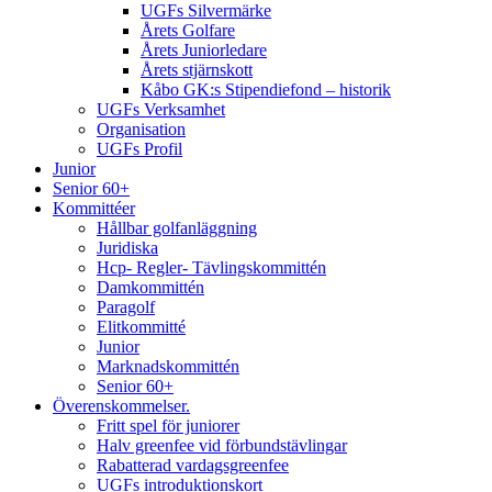
UGFs Silvermärke
Årets Golfare
Årets Juniorledare
Årets stjärnskott
Kåbo GK:s Stipendiefond – historik
UGFs Verksamhet
Organisation
UGFs Profil
Junior
Senior 60+
Kommittéer
Hållbar golfanläggning
Juridiska
Hcp- Regler- Tävlingskommittén
Damkommittén
Paragolf
Elitkommitté
Junior
Marknadskommittén
Senior 60+
Överenskommelser.
Fritt spel för juniorer
Halv greenfee vid förbundstävlingar
Rabatterad vardagsgreenfee
UGFs introduktionskort