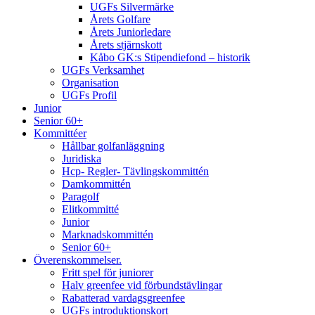
UGFs Silvermärke
Årets Golfare
Årets Juniorledare
Årets stjärnskott
Kåbo GK:s Stipendiefond – historik
UGFs Verksamhet
Organisation
UGFs Profil
Junior
Senior 60+
Kommittéer
Hållbar golfanläggning
Juridiska
Hcp- Regler- Tävlingskommittén
Damkommittén
Paragolf
Elitkommitté
Junior
Marknadskommittén
Senior 60+
Överenskommelser.
Fritt spel för juniorer
Halv greenfee vid förbundstävlingar
Rabatterad vardagsgreenfee
UGFs introduktionskort