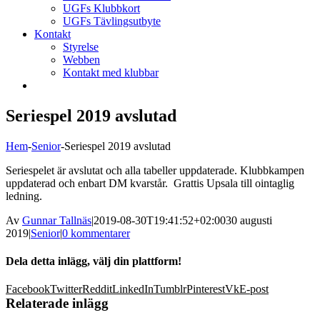
UGFs Klubbkort
UGFs Tävlingsutbyte
Kontakt
Styrelse
Webben
Kontakt med klubbar
Seriespel 2019 avslutad
Hem
-
Senior
-
Seriespel 2019 avslutad
Seriespelet är avslutat och alla tabeller uppdaterade. Klubbkampen
uppdaterad och enbart DM kvarstår. Grattis Upsala till ointaglig
ledning.
Av
Gunnar Tallnäs
|
2019-08-30T19:41:52+02:00
30 augusti
2019
|
Senior
|
0 kommentarer
Dela detta inlägg, välj din plattform!
Facebook
Twitter
Reddit
LinkedIn
Tumblr
Pinterest
Vk
E-post
Relaterade inlägg