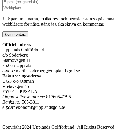
Spara mitt namn, mailadress och hemsidesadress på denna
webbläsare för nästa gång jag ska skriva en kommentar.
Officiell adress
Upplands Golfförbund
c/o Söderberg
Starbovägen 11
752 65 Uppsala
e-post:
martin.soderberg@upplandsgolf.se
Faktureringsadress
UGF c/o Östman
Vretavägen 45
755 91 UPPSALA
Organisationsnummer:
817605-7795
Bankgiro:
565-3811
e-post:
ekonomi@upplandsgolf.se
Copyright 2024 Upplands Golfförbund | All Rights Reserved