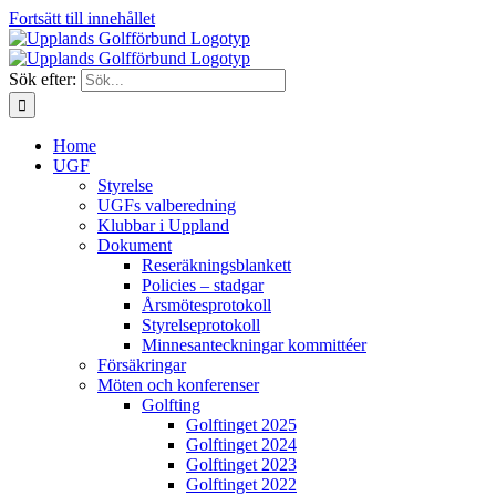
Fortsätt till innehållet
Sök efter:
Home
UGF
Styrelse
UGFs valberedning
Klubbar i Uppland
Dokument
Reseräkningsblankett
Policies – stadgar
Årsmötesprotokoll
Styrelseprotokoll
Minnesanteckningar kommittéer
Försäkringar
Möten och konferenser
Golfting
Golftinget 2025
Golftinget 2024
Golftinget 2023
Golftinget 2022