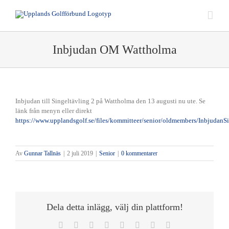
Fortsätt
till
innehållet
Inbjudan OM Wattholma
Inbjudan till Singeltävling 2 på Wattholma den 13 augusti nu ute. Se
länk från menyn eller direkt
https://www.upplandsgolf.se/files/kommitteer/senior/oldmembers/Inbjudan
Av
Gunnar Tallnäs
|
2 juli 2019
|
Senior
|
0 kommentarer
Dela detta inlägg, välj din plattform!
Facebook
Twitter
Reddit
LinkedIn
Tumblr
Pinterest
Vk
E-