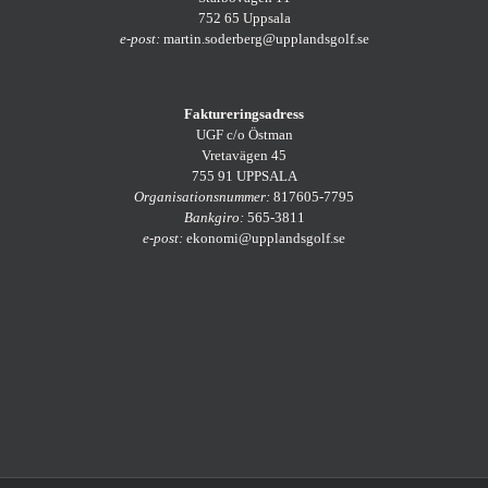
752 65 Uppsala
e-post:
martin.soderberg@upplandsgolf.se
Faktureringsadress
UGF c/o Östman
Vretavägen 45
755 91 UPPSALA
Organisationsnummer:
817605-7795
Bankgiro:
565-3811
e-post:
ekonomi@upplandsgolf.se