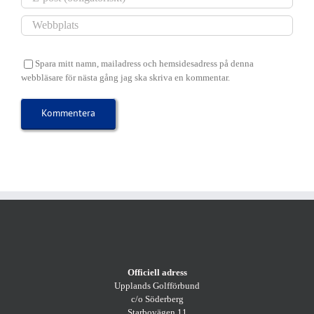
Spara mitt namn, mailadress och hemsidesadress på denna
webbläsare för nästa gång jag ska skriva en kommentar.
Officiell adress
Upplands Golfförbund
c/o Söderberg
Starbovägen 11