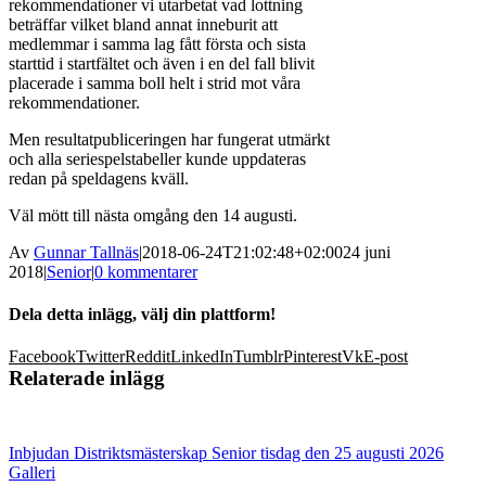
rekommendationer vi utarbetat vad lottning
beträffar vilket bland annat inneburit att
medlemmar i samma lag fått första och sista
starttid i startfältet och även i en del fall blivit
placerade i samma boll helt i strid mot våra
rekommendationer.
Men resultatpubliceringen har fungerat utmärkt
och alla seriespelstabeller kunde uppdateras
redan på speldagens kväll.
Väl mött till nästa omgång den 14 augusti.
Av
Gunnar Tallnäs
|
2018-06-24T21:02:48+02:00
24 juni
2018
|
Senior
|
0 kommentarer
Dela detta inlägg, välj din plattform!
Facebook
Twitter
Reddit
LinkedIn
Tumblr
Pinterest
Vk
E-post
Relaterade inlägg
Inbjudan Distriktsmästerskap Senior tisdag den 25 augusti 2026
Galleri