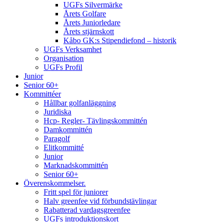
UGFs Silvermärke
Årets Golfare
Årets Juniorledare
Årets stjärnskott
Kåbo GK:s Stipendiefond – historik
UGFs Verksamhet
Organisation
UGFs Profil
Junior
Senior 60+
Kommittéer
Hållbar golfanläggning
Juridiska
Hcp- Regler- Tävlingskommittén
Damkommittén
Paragolf
Elitkommitté
Junior
Marknadskommittén
Senior 60+
Överenskommelser.
Fritt spel för juniorer
Halv greenfee vid förbundstävlingar
Rabatterad vardagsgreenfee
UGFs introduktionskort