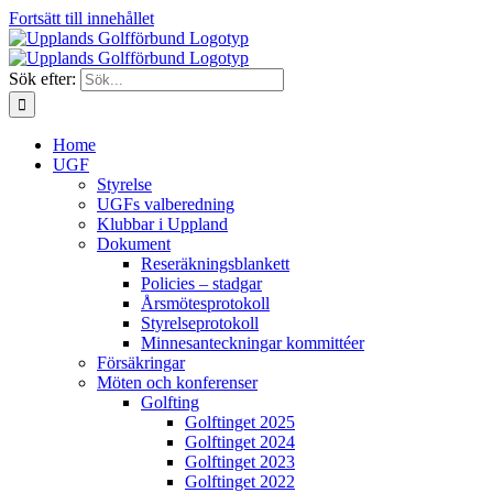
Fortsätt till innehållet
Sök efter:
Home
UGF
Styrelse
UGFs valberedning
Klubbar i Uppland
Dokument
Reseräkningsblankett
Policies – stadgar
Årsmötesprotokoll
Styrelseprotokoll
Minnesanteckningar kommittéer
Försäkringar
Möten och konferenser
Golfting
Golftinget 2025
Golftinget 2024
Golftinget 2023
Golftinget 2022