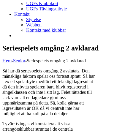
UGFs Klubbkort
UGFs Tävlingsutbyte
Kontakt
Styrelse
Webben
Kontakt med klubbar
Seriespelets omgång 2 avklarad
Hem
-
Senior
-
Seriespelets omgång 2 avklarad
Så har då seriespelets omgång 2 avslutats. Den
mänskliga faktorn spelar oss fortsatt spratt. Så har
t ex ett spelarbyte medfört ett felaktigt lagresultat
då den inbytta spelaren bara blivit registrerad i
singelklassen och inte i sitt lag. Felet rättades till
tack vare att en lagledare gjort oss
uppmärksamma på detta. Så, kolla gärna att
lagresultaten är OK då vi centralt inte har
möjlighet att ha koll på alla detaljer.
Tyvärr tvingas vi konstatera att vissa
arrangörsklubbar struntat i de centrala