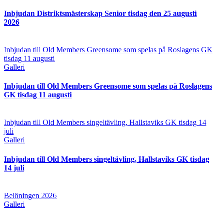
Inbjudan Distriktsmästerskap Senior tisdag den 25 augusti
2026
Inbjudan till Old Members Greensome som spelas på Roslagens GK
tisdag 11 augusti
Galleri
Inbjudan till Old Members Greensome som spelas på Roslagens
GK tisdag 11 augusti
Inbjudan till Old Members singeltävling, Hallstaviks GK tisdag 14
juli
Galleri
Inbjudan till Old Members singeltävling, Hallstaviks GK tisdag
14 juli
Belöningen 2026
Galleri