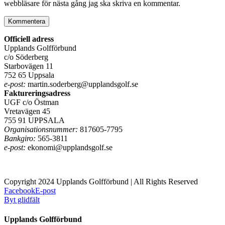
webbläsare för nästa gång jag ska skriva en kommentar.
Officiell adress
Upplands Golfförbund
c/o Söderberg
Starbovägen 11
752 65 Uppsala
e-post:
martin.soderberg@upplandsgolf.se
Faktureringsadress
UGF c/o Östman
Vretavägen 45
755 91 UPPSALA
Organisationsnummer:
817605-7795
Bankgiro:
565-3811
e-post:
ekonomi@upplandsgolf.se
Copyright 2024 Upplands Golfförbund | All Rights Reserved
Facebook
E-post
Byt glidfält
Upplands Golfförbund