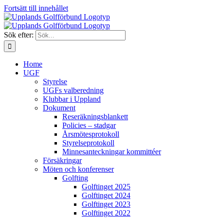
Fortsätt till innehållet
Sök efter:
Home
UGF
Styrelse
UGFs valberedning
Klubbar i Uppland
Dokument
Reseräkningsblankett
Policies – stadgar
Årsmötesprotokoll
Styrelseprotokoll
Minnesanteckningar kommittéer
Försäkringar
Möten och konferenser
Golfting
Golftinget 2025
Golftinget 2024
Golftinget 2023
Golftinget 2022