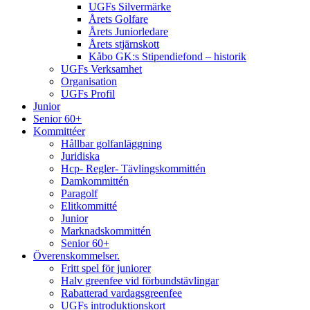
UGFs Silvermärke
Årets Golfare
Årets Juniorledare
Årets stjärnskott
Kåbo GK:s Stipendiefond – historik
UGFs Verksamhet
Organisation
UGFs Profil
Junior
Senior 60+
Kommittéer
Hållbar golfanläggning
Juridiska
Hcp- Regler- Tävlingskommittén
Damkommittén
Paragolf
Elitkommitté
Junior
Marknadskommittén
Senior 60+
Överenskommelser.
Fritt spel för juniorer
Halv greenfee vid förbundstävlingar
Rabatterad vardagsgreenfee
UGFs introduktionskort