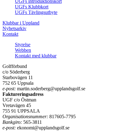
UGFs introduktionskort
UGFs Klubbkort
UGFs Tävlingsutbyte
Klubbar i Uppland
Nyhetsarkiv
Kontakt
Styrelse
Webben
Kontakt med klubbar
Golfförbund
c/o Söderberg
Starbovägen 11
752 65 Uppsala
e-post:
martin.soderberg@upplandsgolf.se
Faktureringsadress
UGF c/o Östman
Vretavägen 45
755 91 UPPSALA
Organisationsnummer:
817605-7795
Bankgiro:
565-3811
e-post:
ekonomi@upplandsgolf.se