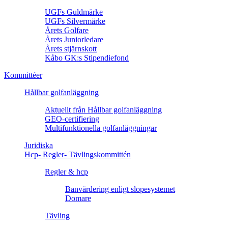
UGFs Guldmärke
UGFs Silvermärke
Årets Golfare
Årets Juniorledare
Årets stjärnskott
Kåbo GK:s Stipendiefond
Kommittéer
Hållbar golfanläggning
Aktuellt från Hållbar golfanläggning
GEO-certifiering
Multifunktionella golfanläggningar
Juridiska
Hcp- Regler- Tävlingskommittén
Regler & hcp
Banvärdering enligt slopesystemet
Domare
Tävling