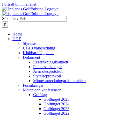
Fortsätt till innehållet
Sök efter:
Home
UGF
Styrelse
UGFs valberedning
Klubbar i Uppland
Dokument
Reseräkningsblankett
Policies – stadgar
Årsmötesprotokoll
Styrelseprotokoll
Minnesanteckningar kommittéer
Försäkringar
Möten och konferenser
Golfting
Golftinget 2025
Golftinget 2024
Golftinget 2023
Golftinget 2022