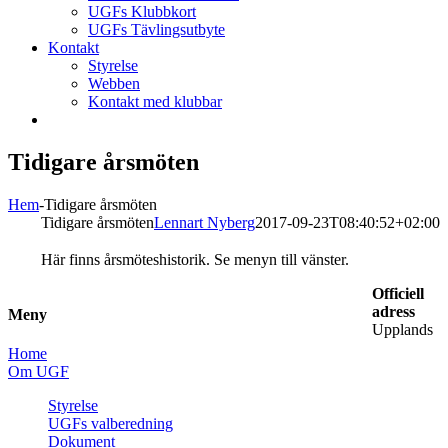
UGFs Klubbkort
UGFs Tävlingsutbyte
Kontakt
Styrelse
Webben
Kontakt med klubbar
Tidigare årsmöten
Hem
-
Tidigare årsmöten
Tidigare årsmöten
Lennart Nyberg
2017-09-23T08:40:52+02:00
Här finns årsmöteshistorik. Se menyn till vänster.
Officiell
adress
Meny
Upplands
Home
Om UGF
Styrelse
UGFs valberedning
Dokument