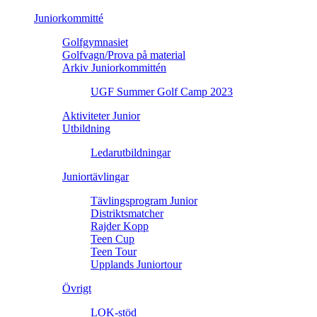
Juniorkommitté
Golfgymnasiet
Golfvagn/Prova på material
Arkiv Juniorkommittén
UGF Summer Golf Camp 2023
Aktiviteter Junior
Utbildning
Ledarutbildningar
Juniortävlingar
Tävlingsprogram Junior
Distriktsmatcher
Rajder Kopp
Teen Cup
Teen Tour
Upplands Juniortour
Övrigt
LOK-stöd