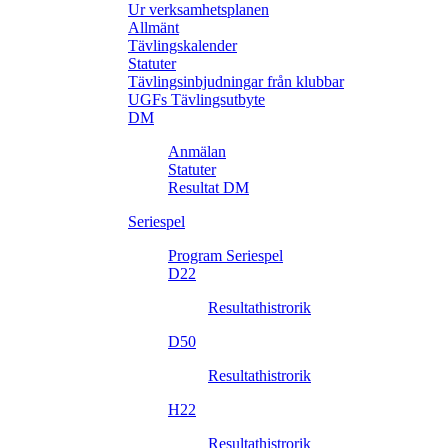
Ur verksamhetsplanen
Allmänt
Tävlingskalender
Statuter
Tävlingsinbjudningar från klubbar
UGFs Tävlingsutbyte
DM
Anmälan
Statuter
Resultat DM
Seriespel
Program Seriespel
D22
Resultathistrorik
D50
Resultathistrorik
H22
Resultathistrorik