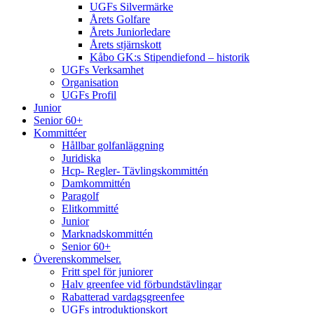
UGFs Silvermärke
Årets Golfare
Årets Juniorledare
Årets stjärnskott
Kåbo GK:s Stipendiefond – historik
UGFs Verksamhet
Organisation
UGFs Profil
Junior
Senior 60+
Kommittéer
Hållbar golfanläggning
Juridiska
Hcp- Regler- Tävlingskommittén
Damkommittén
Paragolf
Elitkommitté
Junior
Marknadskommittén
Senior 60+
Överenskommelser.
Fritt spel för juniorer
Halv greenfee vid förbundstävlingar
Rabatterad vardagsgreenfee
UGFs introduktionskort