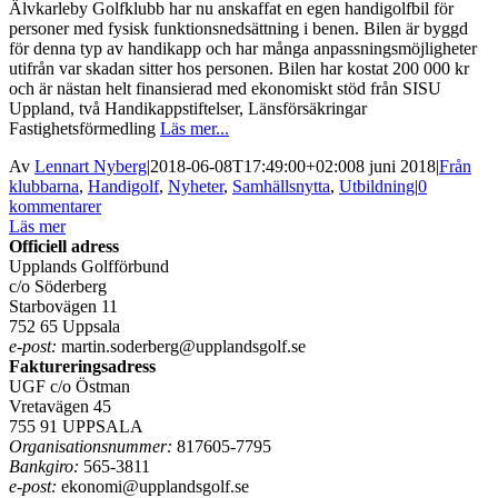
Älvkarleby Golfklubb har nu anskaffat en egen handigolfbil för
personer med fysisk funktionsnedsättning i benen. Bilen är byggd
för denna typ av handikapp och har många anpassningsmöjligheter
utifrån var skadan sitter hos personen. Bilen har kostat 200 000 kr
och är nästan helt finansierad med ekonomiskt stöd från SISU
Uppland, två Handikappstiftelser, Länsförsäkringar
Fastighetsförmedling
Läs mer...
Av
Lennart Nyberg
|
2018-06-08T17:49:00+02:00
8 juni 2018
|
Från
klubbarna
,
Handigolf
,
Nyheter
,
Samhällsnytta
,
Utbildning
|
0
kommentarer
Läs mer
Officiell adress
Upplands Golfförbund
c/o Söderberg
Starbovägen 11
752 65 Uppsala
e-post:
martin.soderberg@upplandsgolf.se
Faktureringsadress
UGF c/o Östman
Vretavägen 45
755 91 UPPSALA
Organisationsnummer:
817605-7795
Bankgiro:
565-3811
e-post:
ekonomi@upplandsgolf.se