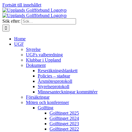
Fortsätt till innehållet
Sök efter:
Home
UGF
Styrelse
UGFs valberedning
Klubbar i Uppland
Dokument
Reseräkningsblankett
Policies – stadgar
Årsmötesprotokoll
Styrelseprotokoll
Minnesanteckningar kommittéer
Försäkringar
Möten och konferenser
Golfting
Golftinget 2025
Golftinget 2024
Golftinget 2023
Golftinget 2022