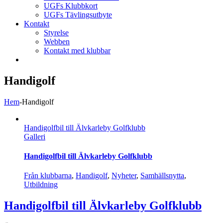
UGFs Klubbkort
UGFs Tävlingsutbyte
Kontakt
Styrelse
Webben
Kontakt med klubbar
Handigolf
Hem
-
Handigolf
Handigolfbil till Älvkarleby Golfklubb
Galleri
Handigolfbil till Älvkarleby Golfklubb
Från klubbarna
,
Handigolf
,
Nyheter
,
Samhällsnytta
,
Utbildning
Handigolfbil till Älvkarleby Golfklubb