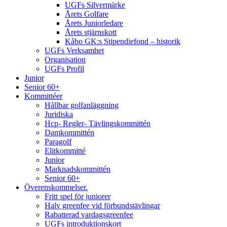
UGFs Silvermärke
Årets Golfare
Årets Juniorledare
Årets stjärnskott
Kåbo GK:s Stipendiefond – historik
UGFs Verksamhet
Organisation
UGFs Profil
Junior
Senior 60+
Kommittéer
Hållbar golfanläggning
Juridiska
Hcp- Regler- Tävlingskommittén
Damkommittén
Paragolf
Elitkommitté
Junior
Marknadskommittén
Senior 60+
Överenskommelser.
Fritt spel för juniorer
Halv greenfee vid förbundstävlingar
Rabatterad vardagsgreenfee
UGFs introduktionskort