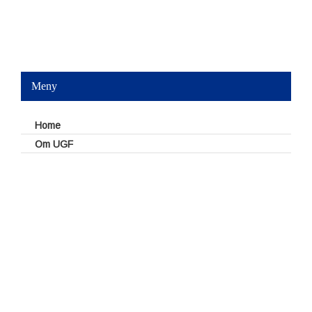
Meny
Home
Om UGF
Styrelse
UGFs valberedning
Dokument
Reseräkningsblankett
Policies – stadgar