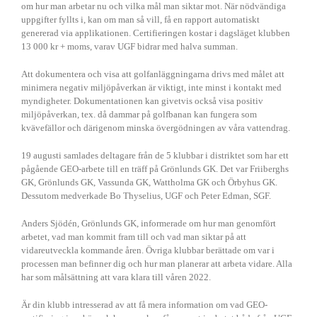
UG
om hur man arbetar nu och vilka mål man siktar mot. När nödvändiga
uppgifter fyllts i, kan om man så vill, få en rapport automatiskt
genererad via applikationen. Certifieringen kostar i dagsläget klubben
13 000 kr + moms, varav UGF bidrar med halva summan.
Att dokumentera och visa att golfanläggningarna drivs med målet att
minimera negativ miljöpåverkan är viktigt, inte minst i kontakt med
myndigheter. Dokumentationen kan givetvis också visa positiv
miljöpåverkan, tex. då dammar på golfbanan kan fungera som
kvävefällor och därigenom minska övergödningen av våra vattendrag.
19 augusti samlades deltagare från de 5 klubbar i distriktet som har ett
pågående GEO-arbete till en träff på Grönlunds GK. Det var Friiberghs
GK, Grönlunds GK, Vassunda GK, Wattholma GK och Örbyhus GK.
Dessutom medverkade Bo Thyselius, UGF och Peter Edman, SGF.
Anders Sjödén, Grönlunds GK, informerade om hur man genomfört
arbetet, vad man kommit fram till och vad man siktar på att
vidareutveckla kommande åren. Övriga klubbar berättade om var i
processen man befinner dig och hur man planerar att arbeta vidare. Alla
har som målsättning att vara klara till våren 2022.
Är din klubb intresserad av att få mera information om vad GEO-