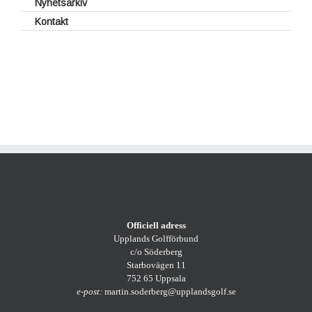
Nyhetsarkiv
Kontakt
Styrelse
Webben
Kontakt med klubbar
Officiell adress
Upplands Golfförbund
c/o Söderberg
Starbovägen 11
752 65 Uppsala
e-post:
martin.soderberg@upplandsgolf.se