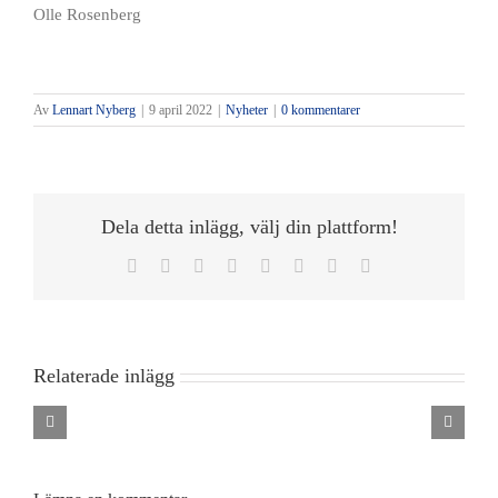
Olle Rosenberg
Av
Lennart Nyberg
|
9 april 2022
|
Nyheter
|
0 kommentarer
Dela detta inlägg, välj din plattform!
Facebook
Twitter
Reddit
LinkedIn
Tumblr
Pinterest
Vk
E-
post
Inbjudan
UGF
Behöver
till
UGF
Eckerö
Old
Eckerö
Relaterade inlägg
Inbjudan
Linjen
Members
Linjen
Distriktsmästerskap
Golf
Greensome
Damslaget
Golf
Senior
Tour
som
på
Tour
tisdag
på
spelas
Upsala
på