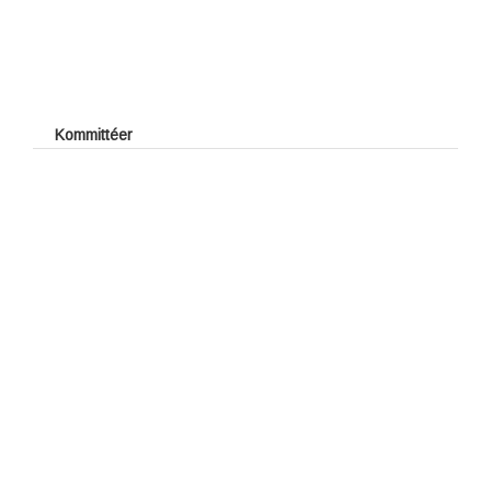
UGFs Silvermärke
Årets Golfare
Årets Juniorledare
Årets stjärnskott
Kommittéer
Kåbo GK:s Stipendiefond