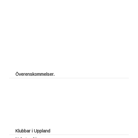
Överenskommelser.
Fritt spel för juniorer
Halv greenfee vid förbundstävlingar
Rabatterad vardagsgreenfee
UGFs introduktionskort
UGFs Klubbkort
UGFs Tävlingsutbyte
Klubbar i Uppland