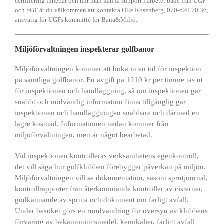
certifiering innebär och hur man kan få support i arbetet både från UGF
och SGF är du välkommen att kontakta Olle Rosenberg, 070-620 70 36,
ansvarig för UGFs kommitté för Bana&Miljö.
UGF
Miljöförvaltningen inspekterar golfbanor
Miljöförvaltningen kommer att boka in en tid för inspektion
på samtliga golfbanor. En avgift på 1210 kr per timme tas ut
för inspektionen och handläggning, så om inspektionen går
snabbt och nödvändig information finns tillgänglig går
inspektionen och handläggningen snabbare och därmed en
lägre kostnad. Informationen nedan kommer från
miljöförvaltningen, men är något bearbetad.
Vid inspektionen kontrolleras verksamhetens egenkontroll,
det vill säga hur golfklubben förebygger påverkan på miljön.
Miljöförvaltningen vill se dokumentation, såsom sprutjournal,
kontrollrapporter från återkommande kontroller av cisterner,
godkännande av spruta och dokument om farligt avfall.
Under besöket görs en rundvandring för översyn av klubbens
förvaring av bekämpningsmedel, kemikalier, farligt avfall