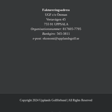
Faktureringsadress
UGF c/o Östman
Vretavägen 45
755 91 UPPSALA
Organisationsnummer:
817605-7795
Bankgiro:
565-3811
e-post:
ekonomi@upplandsgolf.se
Copyright 2024 Upplands Golfförbund | All Rights Reserved