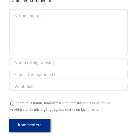
den
Edenh
Lämna en kommentar
på
GK
Söderby
25
söndag
Kommentar
Roslagens
2026
den
augusti
den
GK
30
2026
26
tisdag
juli
juli
11
2026
2026
augusti
Spara mitt namn, mailadress och hemsidesadress på denna
webbläsare för nästa gång jag ska skriva en kommentar.