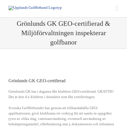
Fortsätt
till
innehållet
Grönlunds GK GEO-certifierad &
Miljöförvaltningen inspekterar
golfbanor
Visa
större
bild
Grönlunds GK GEO-certifierad
Grönlunds GK har i dagarna fått klubben GEO-certifierad. GRATTIS!
Det är den 4:e klubben i distriktet som fått certifieringen.
Svenska Golfförbundet har, genom att tillhandahålla GEO-
applikationen, givit klubbarna ett verktyg för att samla in uppgifter
(ytor av olika slag, vattenanvändning, eventuell användning av
bekämpningsmedel, elförbrukning mm.), dokumentera och informera