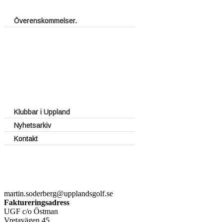
Överenskommelser.
Fritt spel för juniorer
Halv greenfee vid förbundstävlingar
Rabatterad vardagsgreenfee
UGFs introduktionskort
UGFs Klubbkort
UGFs Tävlingsutbyte
Klubbar i Uppland
Nyhetsarkiv
Kontakt
Styrelse
Webben
Kontakt med klubbar
martin.soderberg@upplandsgolf.se
Faktureringsadress
UGF c/o Östman
Vretavägen 45