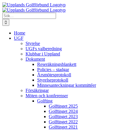
 på Åla
Fortsätt
till
innehållet
Sök
efter:
Home
UGF
Styrelse
UGFs valberedning
Klubbar i Uppland
Dokument
Reseräkningsblankett
Policies – stadgar
Årsmötesprotokoll
Styrelseprotokoll
Minnesanteckningar kommittéer
Försäkringar
Möten och konferenser
Golfting
Golftinget 2025
Golftinget 2024
Golftinget 2023
Golftinget 2022
Golftinget 2021