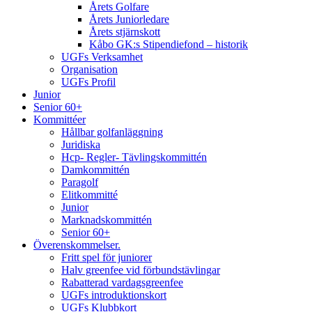
Årets Golfare
Årets Juniorledare
Årets stjärnskott
Kåbo GK:s Stipendiefond – historik
UGFs Verksamhet
Organisation
UGFs Profil
Junior
Senior 60+
Kommittéer
Hållbar golfanläggning
Juridiska
Hcp- Regler- Tävlingskommittén
Damkommittén
Paragolf
Elitkommitté
Junior
Marknadskommittén
Senior 60+
Överenskommelser.
Fritt spel för juniorer
Halv greenfee vid förbundstävlingar
Rabatterad vardagsgreenfee
UGFs introduktionskort
UGFs Klubbkort