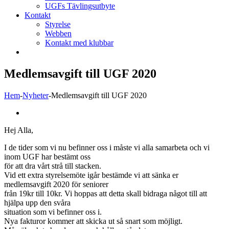
L Golf 
UGFs Tävlingsutbyte
Kontakt
Styrelse
Webben
Kontakt med klubbar
Medlemsavgift till UGF 2020
Hem
-
Nyheter
-
Medlemsavgift till UGF 2020
Visa
större
Hej Alla,
bild
I de tider som vi nu befinner oss i måste vi alla samarbeta och vi
inom UGF har bestämt oss
för att dra vårt strå till stacken.
EL Golf T
Vid ett extra styrelsemöte igår bestämde vi att sänka er
medlemsavgift 2020 för seniorer
från 19kr till 10kr. Vi hoppas att detta skall bidraga något till att
hjälpa upp den svåra
situation som vi befinner oss i.
Nya fakturor kommer att skicka ut så snart som möjligt.