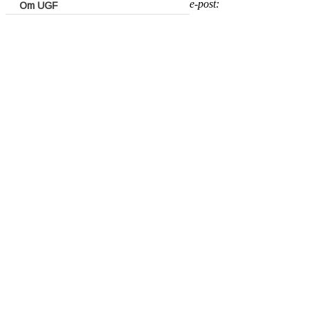
e-post:
Om UGF
Styrelse
UGFs valberedning
Dokument
Reseräkningsblankett
Policies – stadgar
Årsmötesprotokoll
Styrelseprotokoll
Minnesanteckningar kommittéer
Försäkringar
Möten och konferenser
Golfting
Golftinget 2025
Golftinget 2024
Golftinget 2023
Senior 60+ ledamöter
Golftinget 2022
Golftinget 2021
Golftinget 2019
Verksamhetsplan
Klustermöten
Ordförandekonferenser