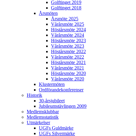
Golftinget 2019
Golftinget 2018
Årsmöten
Årsmöte 2025
Vårårsmöte 2025
Höstårsmöte 2024
Vårårsmöte 2024
Höstårsmöte 2023
Vårårsmöte 2023
Höstårsmöte 2022
L Golf
Vårårsmöte 2022
Höstårsmöte 2021
Vårårsmöte 2021
Höstårsmöte 2020
Vårårsmöte 2020
Klustermöten
Ordförandekonferenser
Historik
30-årsjubileet
Jubileumstävlingen 2009
Medlemsklubbar
Medlemsstatistik
Utmärkelser
UGFs Guldmärke
UGFs Silvermärke