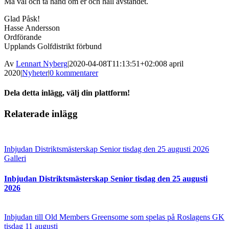
Må väl och ta hand om er och håll avståndet.
Glad Påsk!
Hasse Andersson
Ordförande
Upplands Golfdistrikt förbund
Av
Lennart Nyberg
|
2020-04-08T11:13:51+02:00
8 april
2020
|
Nyheter
|
0 kommentarer
Dela detta inlägg, välj din plattform!
Facebook
Twitter
Reddit
LinkedIn
Tumblr
Pinterest
Vk
E-
Relaterade inlägg
post
UGF Maste
Inbjudan Distriktsmästerskap Senior tisdag den 25 augusti 2026
Galleri
Inbjudan Distriktsmästerskap Senior tisdag den 25 augusti
2026
Inbjudan till Old Members Greensome som spelas på Roslagens GK
tisdag 11 augusti