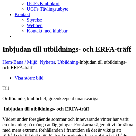
UGFs Klubbkort
UGFs Tävlingsutbyte
Kontakt
Styrelse
Webben
Kontakt med klubbar
Inbjudan till utbildnings- och ERFA-träff
Hem
-
Bana / Miljö
,
Nyheter
,
Utbildning
-
Inbjudan till utbildnings-
och ERFA-träff
Visa större bild
Till
Ordförande, klubbchef, greenkeeper/banansvariga
Inbjudan till utbildnings- och ERFA-träff
Vädret under föregående sommar och innevarande vinter har varit
en utmaning på många anläggningar. Forskarna säger att vi får räkna
med mera extrema förhållanden i framtiden så det är viktigt att
förhålla sig till detta. SGFs bankonsulenter har samlat på sig både