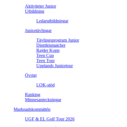
Aktiviteter Junior
Utbildning
Ledarutbildningar
Juniortävlingar
Tävlingsprogram Junior
Distriktsmatcher
Rajder Kopp
Teen Cup
Teen Tour
Upplands Juniortour
Övrigt
LOK-stöd
Ranking
Minnesanteckningar
Marknadskommittén
UGF & EL Golf Tour 2026