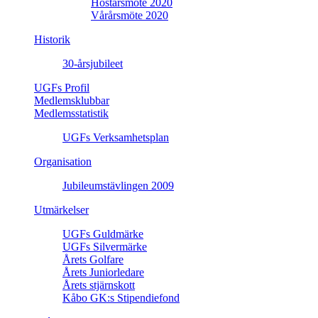
Höstårsmöte 2020
Vårårsmöte 2020
Historik
30-årsjubileet
UGFs Profil
Medlemsklubbar
Medlemsstatistik
UGFs Verksamhetsplan
Organisation
Jubileumstävlingen 2009
Utmärkelser
UGFs Guldmärke
UGFs Silvermärke
Årets Golfare
Årets Juniorledare
Årets stjärnskott
Kåbo GK:s Stipendiefond