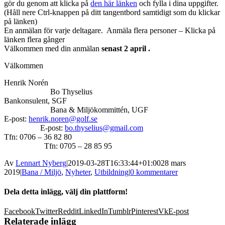
gör du genom att klicka på
den här länken
och fylla i dina uppgifter.
(Håll nere Ctrl-knappen på ditt tangentbord samtidigt som du klickar
på länken)
En anmälan för varje deltagare. Anmäla flera personer – Klicka på
länken flera gånger
Välkommen med din anmälan
senast 2 april .
Välkommen
Henrik Norén
Bo Thyselius
Bankonsulent, SGF
Bana & Miljökommittén, UGF
E-post:
henrik.noren@golf.se
E-post:
bo.thyselius@gmail.com
Tfn: 0706 – 36 82 80
Tfn: 0705 – 28 85 95
Av
Lennart Nyberg
|
2019-03-28T16:33:44+01:00
28 mars
2019
|
Bana / Miljö
,
Nyheter
,
Utbildning
|
0 kommentarer
Dela detta inlägg, välj din plattform!
Facebook
Twitter
Reddit
LinkedIn
Tumblr
Pinterest
Vk
E-post
Relaterade inlägg