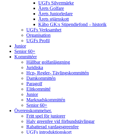
UGFs Silvermärke
Årets Golfare
Årets Juniorledare
Årets stjärnskott
Kåbo GK:s Stipendiefond – historik
UGFs Verksamhet
Organisation
UGFs Profil
Junior
Senior 60+
Kommittéer
Hållbar golfanläggning
Juridiska
Hcp- Regler- Tävlingskommittén
Damkommittén
Paragolf
Elitkommitté
Junior
Marknadskommittén
Senior 60+
Överenskommelser.
Fritt spel för juniorer
Halv greenfee vid förbundstävlingar
Rabatterad vardagsgreenfee
UGFs introduktionskort