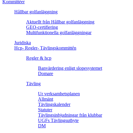
Kommittéer
Hållbar golfanläggning
Aktuellt från Hållbar golfanläggning
GEO-certifiering
Multifunktionella golfanläggningar
Juridiska
Hcp- Regler- Tävlingskommittén
Regler & hcp
Banvärdering enligt slopesystemet
Domare
Tävling
Ur verksamhetsplanen
Allmänt
Tävlingskalender
Statuter
Tävlingsinbjudningar från klubbar
UGFs Tävlingsutbyte
DM