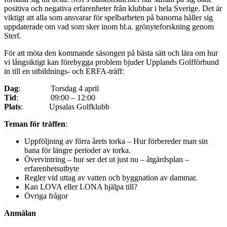
positiva och negativa erfarenheter från klubbar i hela Sverige. Det är
viktigt att alla som ansvarar för spelbarheten på banorna håller sig
uppdaterade om vad som sker inom bl.a. grönyteforskning genom
Sterf.
För att möta den kommande säsongen på bästa sätt och lära om hur
vi långsiktigt kan förebygga problem bjuder Upplands Golfförbund
in till en utbildnings- och ERFA-träff:
Dag
: Torsdag 4 april
Tid
: 09:00 – 12:00
Plats
: Upsalas Golfklubb
Teman för träffen
:
Uppföljning av förra årets torka – Hur förbereder man sin
bana för längre perioder av torka.
Övervintring – hur ser det ut just nu – åtgärdsplan –
erfarenhetsutbyte
Regler vid uttag av vatten och byggnation av dammar.
Kan LOVA eller LONA hjälpa till?
Övriga frågor
Anmälan