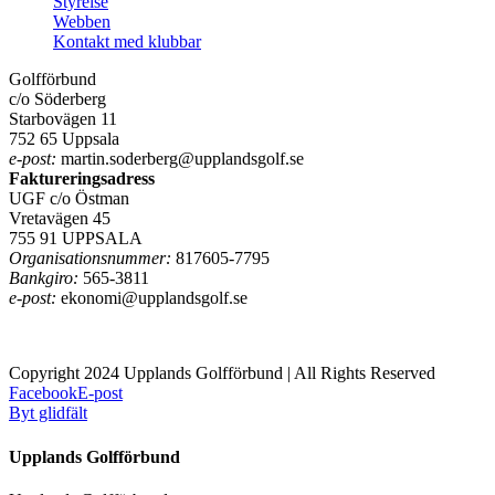
Styrelse
Webben
Kontakt med klubbar
Golfförbund
c/o Söderberg
Starbovägen 11
752 65 Uppsala
e-post:
martin.soderberg@upplandsgolf.se
Faktureringsadress
UGF c/o Östman
Vretavägen 45
755 91 UPPSALA
Organisationsnummer:
817605-7795
Bankgiro:
565-3811
e-post:
ekonomi@upplandsgolf.se
Copyright 2024 Upplands Golfförbund | All Rights Reserved
Facebook
E-post
Byt glidfält
Upplands Golfförbund