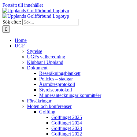
Fortsätt till innehållet
Sök efter:
Home
UGF
Styrelse
UGFs valberedning
Klubbar i Uppland
Dokument
Reseräkningsblankett
Policies – stadgar
Årsmötesprotokoll
Styrelseprotokoll
Minnesanteckningar kommittéer
Försäkringar
Möten och konferenser
Golfting
Golftinget 2025
Golftinget 2024
Golftinget 2023
Golftinget 2022